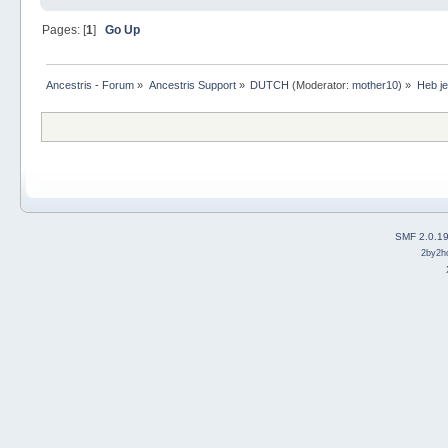
Pages: [
1
]
Go Up
Ancestris - Forum
»
Ancestris Support
»
DUTCH
(Moderator:
mother10
) »
Heb je
SMF 2.0.1
2by2h