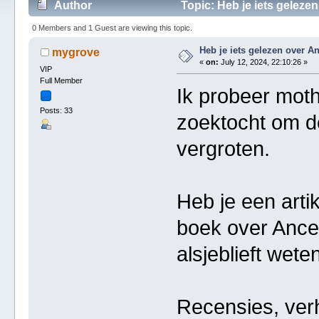
Author
Topic: Heb je iets geleze
0 Members and 1 Guest are viewing this topic.
Heb je iets gelezen over A
mygrove
«
on:
July 12, 2024, 22:10:26 »
VIP
Full Member
Ik probeer mot
Posts: 33
zoektocht om d
vergroten.
Heb je een artike
boek over Ance
alsjeblieft weten
Recensies, verh