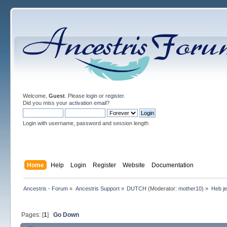
Welcome,
Guest
. Please
login
or
register
.
Did you miss your
activation email
?
Login with username, password and session length
Home
Help
Login
Register
Website
Documentation
Ancestris - Forum
»
Ancestris Support
»
DUTCH
(Moderator:
mother10
) »
Heb je
Pages: [
1
]
Go Down