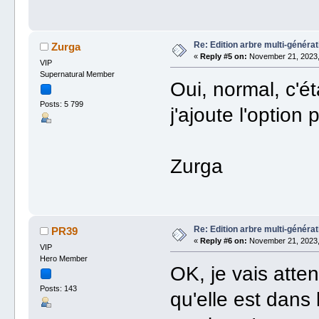
Re: Edition arbre multi-générat
Zurga
«
Reply #5 on:
November 21, 2023,
VIP
Supernatural Member
Oui, normal, c'é
Posts: 5 799
j'ajoute l'option
Zurga
Re: Edition arbre multi-générat
PR39
«
Reply #6 on:
November 21, 2023,
VIP
Hero Member
OK, je vais atte
Posts: 143
qu'elle est dans