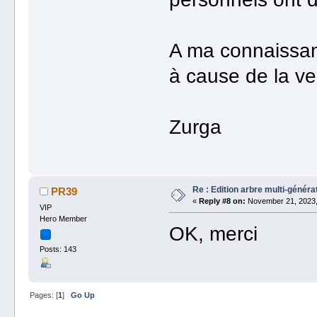
A ma connaissan
à cause de la v
Zurga
Re : Edition arbre multi-généra
PR39
«
Reply #8 on:
November 21, 2023,
VIP
Hero Member
OK, merci
Posts: 143
Pages: [
1
]
Go Up