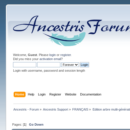
Welcome,
Guest
. Please
login
or
register
.
Did you miss your
activation email
?
Login with username, password and session length
Home
Help
Login
Register
Website
Documentation
Ancestris - Forum
»
Ancestris Support
»
FRANÇAIS
»
Edition arbre multi-générat
Pages: [
1
]
Go Down