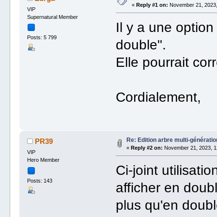
«
Reply #1 on:
November 21, 2023,
VIP
Supernatural Member
Il y a une optio
Posts: 5 799
double".
Elle pourrait co
Cordialement,
Re: Edition arbre multi-générati
PR39
«
Reply #2 on:
November 21, 2023, 1
VIP
Hero Member
Ci-joint utilisat
Posts: 143
afficher en doubl
plus qu'en doubl