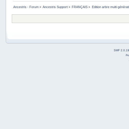
Ancestris - Forum
»
Ancestris Support
»
FRANÇAIS
»
Edition arbre multi-générat
SMF 2.0.1
2b