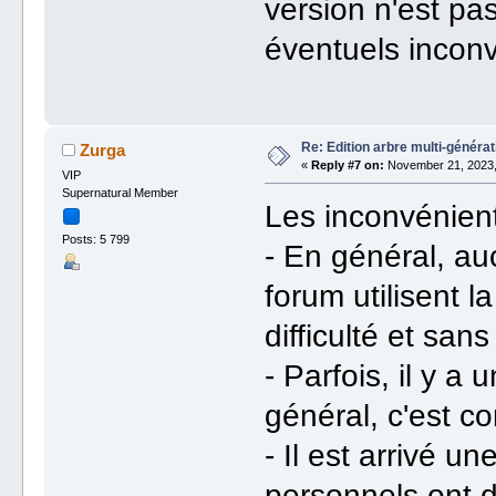
version n'est pa
éventuels inconv
Re: Edition arbre multi-générat
Zurga
«
Reply #7 on:
November 21, 2023,
VIP
Supernatural Member
Les inconvénient
Posts: 5 799
- En général, au
forum utilisent l
difficulté et sans
- Parfois, il y a 
général, c'est co
- Il est arrivé 
personnels ont du