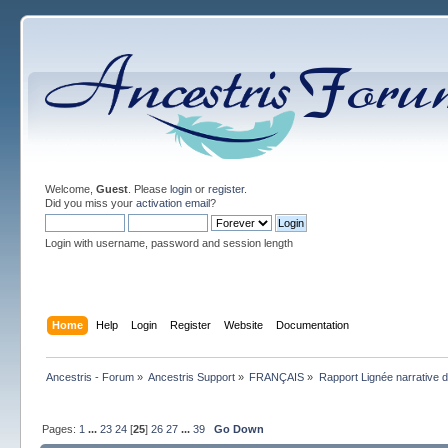
Welcome,
Guest
. Please
login
or
register
.
Did you miss your
activation email
?
Login with username, password and session length
Home
Help
Login
Register
Website
Documentation
Ancestris - Forum
»
Ancestris Support
»
FRANÇAIS
»
Rapport Lignée narrative
Pages:
1
...
23
24
[
25
]
26
27
...
39
Go Down