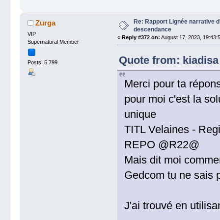
Re: Rapport Lignée narrative 
Zurga
descendance
VIP
«
Reply #372 on:
August 17, 2023, 19:43:
Supernatural Member
Quote from: kiadisa
Posts: 5 799
Merci pour ta répo
pour moi c'est la so
unique
TITL Velaines - Regis
REPO @R22@
Mais dit moi commen
Gedcom tu ne sais pa
J'ai trouvé en utili