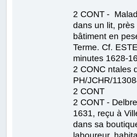
2 CONT - Malade
dans un lit, près
bâtiment en pese
Terme. Cf. ESTE
minutes 1628-16
2 CONC ntales d
PH/JCHR/113084
2 CONT
2 CONT - Delbrei
1631, reçu à Vil
dans sa boutique
laboureur, habit