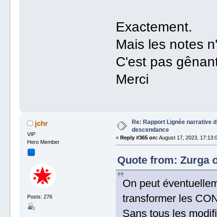
Exactement.
Mais les notes n
C'est pas gênant
Merci
Re: Rapport Lignée narrative 
jchr
descendance
VIP
«
Reply #365 on:
August 17, 2023, 17:13:
Hero Member
Quote from: Zurga o
On peut éventuelleme
transformer les C
Posts: 276
Sans tous les modifi