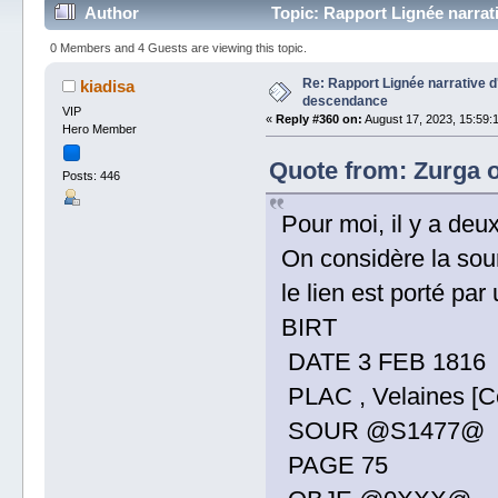
Author
Topic: Rapport Lignée narra
0 Members and 4 Guests are viewing this topic.
Re: Rapport Lignée narrative 
kiadisa
descendance
VIP
«
Reply #360 on:
August 17, 2023, 15:59:
Hero Member
Quote from: Zurga o
Posts: 446
Pour moi, il y a de
On considère la sou
le lien est porté par
BIRT
DATE 3 FEB 1816
PLAC , Velaines [Ce
SOUR @S1477@
PAGE 75