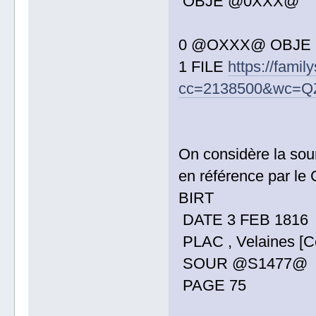
OBJE @0XXX@
0 @OXXX@ OBJE
1 FILE
https://fami
cc=2138500&wc=Q
On considère la sou
en référence par le
BIRT
DATE 3 FEB 1816
PLAC , Velaines [Ce
SOUR @S1477@
PAGE 75