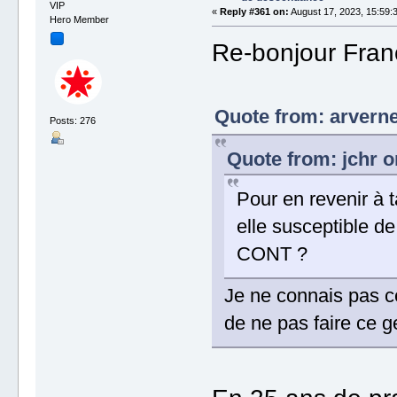
VIP
«
Reply #361 on:
August 17, 2023, 15:59:
Hero Member
Re-bonjour Franç
Quote from: arverne
Posts: 276
Quote from: jchr o
Pour en revenir à 
elle susceptible d
CONT ?
Je ne connais pas cet
de ne pas faire ce g