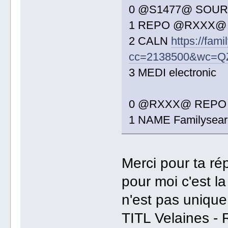
0 @S1477@ SOU
1 REPO @RXXX@
2 CALN
https://fa
cc=2138500&wc=Q
3 MEDI electronic
0 @RXXX@ REPO
1 NAME Familysear
Merci pour ta 
pour moi c'est l
n'est pas unique
TITL Velaines - R