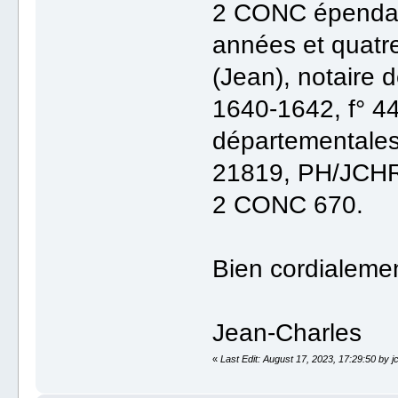
2 CONC épendant
années et quatr
(Jean), notaire d
1640-1642, f° 44
départementales
21819, PH/JCH
2 CONC 670.
Bien cordialeme
Jean-Charles
«
Last Edit: August 17, 2023, 17:29:50 by j