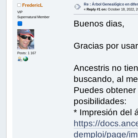
Re : Árbol Genealógico en dif
FredericL
«
Reply #1 on:
October 18, 2022, 2
VIP
Supernatural Member
Buenos dias,
Gracias por usar
Posts: 1 167
Ancestris no tie
buscando, al me
Puedes obtener 
posibilidades:
* Impresión del 
https://docs.anc
demploi/page/im