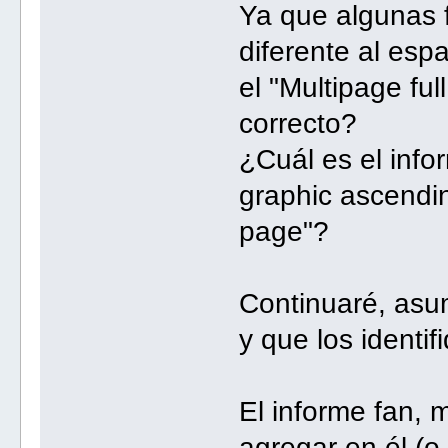
Ya que algunas 
diferente al esp
el "Multipage ful
correcto?
¿Cuál es el info
graphic ascendin
page"?
Continuaré, asu
y que los identi
El informe fan,
agregar en él (o