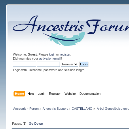
Welcome,
Guest
. Please
login
or
register
.
Did you miss your
activation email
?
Login with username, password and session length
Home
Help
Login
Register
Website
Documentation
Ancestris - Forum
»
Ancestris Support
»
CASTELLANO
»
Árbol Genealógico en d
Pages: [
1
]
Go Down