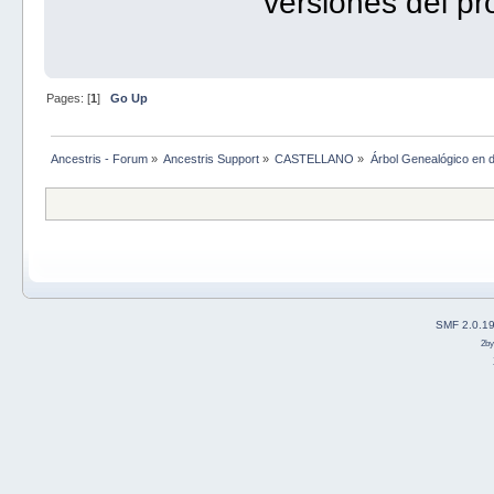
versiones del p
Pages: [
1
]
Go Up
Ancestris - Forum
»
Ancestris Support
»
CASTELLANO
»
Árbol Genealógico en d
SMF 2.0.1
2b