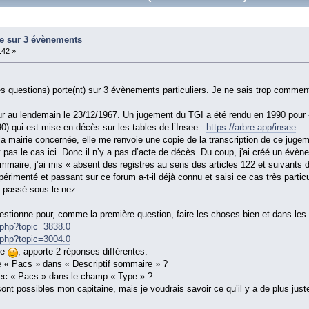
ère sur 3 évènements
:42 »
s questions) porte(nt) sur 3 évènements particuliers. Je ne sais trop comment 
ur au lendemain le 23/12/1967. Un jugement du TGI a été rendu en 1990 pour 
90) qui est mise en décès sur les tables de l’Insee :
https://arbre.app/insee
 mairie concernée, elle me renvoie une copie de la transcription de ce jugem
st pas le cas ici. Donc il n’y a pas d’acte de décès. Du coup, j'ai créé un év
mmaire, j’ai mis « absent des registres au sens des articles 122 et suivants d
érimenté et passant sur ce forum a-t-il déjà connu et saisi ce cas très partic
re passé sous le nez…
estionne pour, comme la première question, faire les choses bien et dans les r
x.php?topic=3838.0
x.php?topic=3004.0
re
, apporte 2 réponses différentes.
e « Pacs » dans « Descriptif sommaire » ?
vec « Pacs » dans le champ « Type » ?
ont possibles mon capitaine, mais je voudrais savoir ce qu’il y a de plus just