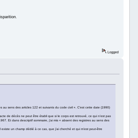
sparition.
Logged
u sens des articles 122 et suivants du code civil ». C’est cette date (1990)
te de décès ne peut être établi que si le corps est retrouvé, ce qui n’est pas
967. Et dans descriptif sommaire, j’ai mis « absent des registres au sens des
il existe un champ dédié à ce cas, que j’ai cherché et qui m’est peut-être