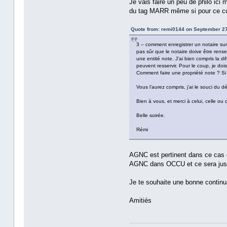
Je vais faire un peu de philo ici
du tag MARR même si pour ce cou
Quote from: remi0144 on September 27
3 – comment enregistrer un notaire su
pas sûr que le notaire doive être rensei
une entité note. J’ai bien compris la d
peuvent resservir. Pour le coup, je dois
Comment faire une propriété note ? Si 
Vous l’aurez compris, j’ai le souci du d
Bien à vous, et merci à celui, celle o
Belle soirée.
Rémi
AGNC est pertinent dans ce cas d'
AGNC dans OCCU et ce sera juste
Je te souhaite une bonne continu
Amitiés