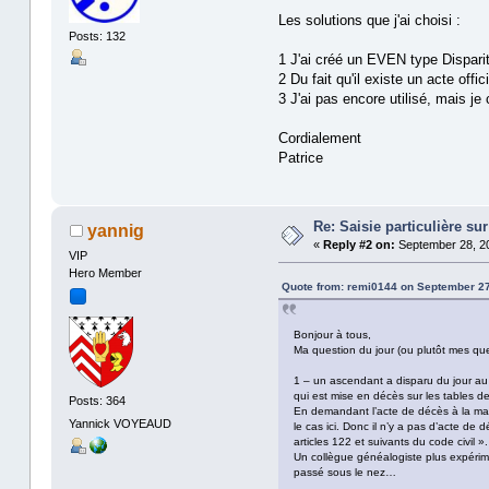
Les solutions que j'ai choisi :
Posts: 132
1 J'ai créé un EVEN type Disparit
2 Du fait qu'il existe un acte off
3 J'ai pas encore utilisé, mais j
Cordialement
Patrice
Re: Saisie particulière s
yannig
«
Reply #2 on:
September 28, 20
VIP
Hero Member
Quote from: remi0144 on September 27
Bonjour à tous,
Ma question du jour (ou plutôt mes ques
1 – un ascendant a disparu du jour au
qui est mise en décès sur les tables de
Posts: 364
En demandant l’acte de décès à la mair
Yannick VOYEAUD
le cas ici. Donc il n’y a pas d’acte d
articles 122 et suivants du code civil ».
Un collègue généalogiste plus expérimen
passé sous le nez…