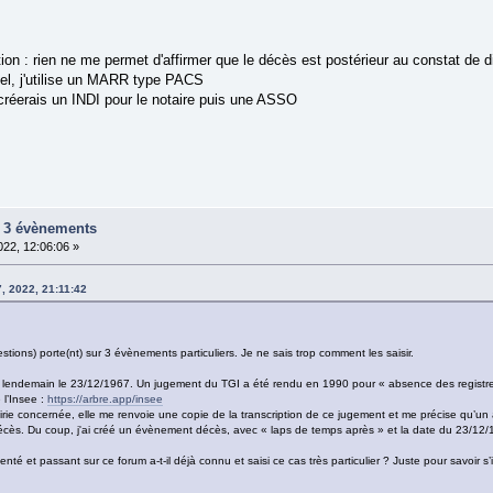
ion : rien ne me permet d'affirmer que le décès est postérieur au constat de di
iciel, j'utilise un MARR type PACS
e créerais un INDI pour le notaire puis une ASSO
ur 3 évènements
22, 12:06:06 »
, 2022, 21:11:42
tions) porte(nt) sur 3 évènements particuliers. Je ne sais trop comment les saisir.
 lendemain le 23/12/1967. Un jugement du TGI a été rendu en 1990 pour « absence des registres a
 l’Insee :
https://arbre.app/insee
ie concernée, elle me renvoie une copie de la transcription de ce jugement et me précise qu’un ac
e décès. Du coup, j'ai créé un évènement décès, avec « laps de temps après » et la date du 23/12/1
té et passant sur ce forum a-t-il déjà connu et saisi ce cas très particulier ? Juste pour savoir s’