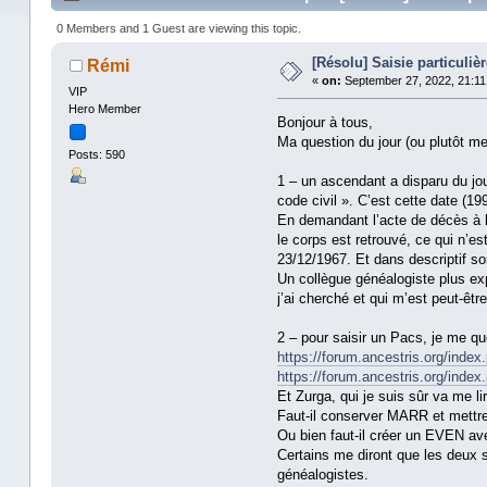
0 Members and 1 Guest are viewing this topic.
[Résolu] Saisie particuli
Rémi
«
on:
September 27, 2022, 21:11
VIP
Hero Member
Bonjour à tous,
Ma question du jour (ou plutôt me
Posts: 590
1 – un ascendant a disparu du jo
code civil ». C’est cette date (19
En demandant l’acte de décès à la
le corps est retrouvé, ce qui n’e
23/12/1967. Et dans descriptif so
Un collègue généalogiste plus exp
j’ai cherché et qui m’est peut-êt
2 – pour saisir un Pacs, je me qu
https://forum.ancestris.org/inde
https://forum.ancestris.org/inde
Et Zurga, qui je suis sûr va me li
Faut-il conserver MARR et mettr
Ou bien faut-il créer un EVEN a
Certains me diront que les deux s
généalogistes.