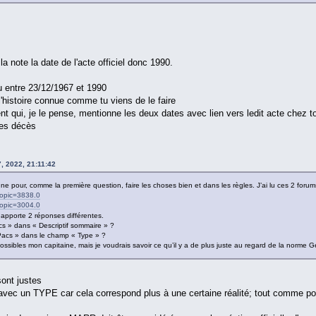
la note la date de l'acte officiel donc 1990.
tre 23/12/1967 et 1990
toire connue comme tu viens de le faire
je le pense, mentionne les deux dates avec lien vers ledit acte chez toi
s décès
, 2022, 21:11:42
ne pour, comme la première question, faire les choses bien et dans les règles. J’ai lu ces 2 forum
?topic=3838.0
?topic=3004.0
 apporte 2 réponses différentes.
cs » dans « Descriptif sommaire » ?
Pacs » dans le champ « Type » ?
ssibles mon capitaine, mais je voudrais savoir ce qu’il y a de plus juste au regard de la norme G
ont justes
 avec un TYPE car cela correspond plus à une certaine réalité; tout comme po