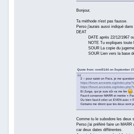
Bonjour,
Ta méthode n'est pas fausse.
Perso j'aurais aussi indiqué dans 
DEAT
DATE après 22/12/1967 ou en
NOTE Tu expliques toute l'his
SOUR La copie du jugement qui, 
SOUR Lien vers la base de
Quote from: remi0144 on September 27
2 – pour saisir un Pacs, je me question
https://forum.ancestris.org/index.php
https://forum.ancestris.org/index.php
Et Zurga, qui je suis sûr va me lire
,
Faut-il conserver MARR et mettre « Pa
Ou bien faut-il créer un EVEN avec « 
Certains me diront que les deux sont po
Comme tu le subodore les deux s
Perso j'ai préféré faire un MARR
car deux dates différentes.