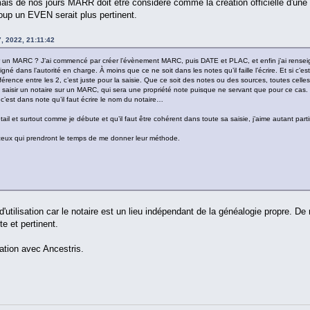
 mais de nos jours MARR doit être considéré comme la création officielle d'une
p un EVEN serait plus pertinent.
, 2022, 21:11:42
r un MARC ? J’ai commencé par créer l’évènement MARC, puis DATE et PLAC, et enfin j’ai rense
gné dans l’autorité en charge. À moins que ce ne soit dans les notes qu’il faille l’écrire. Et si c’e
ifférence entre les 2, c’est juste pour la saisie. Que ce soit des notes ou des sources, toutes cell
 saisir un notaire sur un MARC, qui sera une propriété note puisque ne servant que pour ce cas. Et si
c’est dans note qu’il faut écrire le nom du notaire…
étail et surtout comme je débute et qu’il faut être cohérent dans toute sa saisie, j’aime autant parti
u ceux qui prendront le temps de me donner leur méthode.
utilisation car le notaire est un lieu indépendant de la généalogie propre. 
 et pertinent.
ation avec Ancestris.