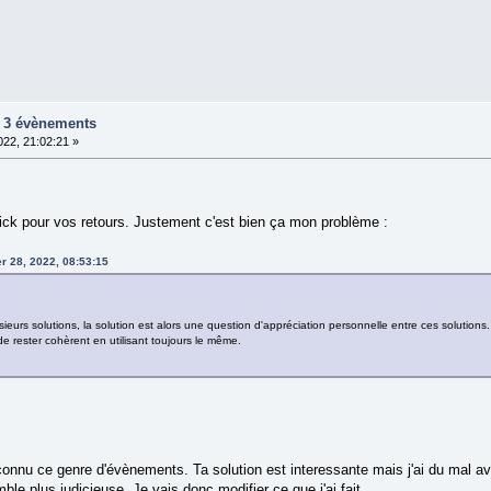
ur 3 évènements
22, 21:02:21 »
ick pour vos retours. Justement c'est bien ça mon problème :
r 28, 2022, 08:53:15
rs solutions, la solution est alors une question d'appréciation personnelle entre ces solutions.
t de rester cohèrent en utilisant toujours le même.
 connu ce genre d'évènements. Ta solution est interessante mais j'ai du mal a
le plus judicieuse. Je vais donc modifier ce que j'ai fait.