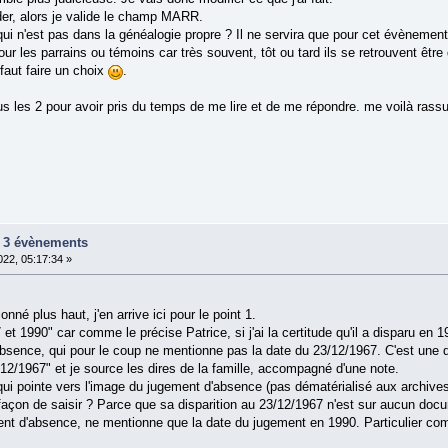
er, alors je valide le champ MARR.
 qui n'est pas dans la généalogie propre ? Il ne servira que pour cet évèneme
our les parrains ou témoins car très souvent, tôt ou tard ils se retrouvent être
 faut faire un choix
.
s les 2 pour avoir pris du temps de me lire et de me répondre. me voilà rass
ur 3 évènements
22, 05:17:34 »
nné plus haut, j'en arrive ici pour le point 1.
et 1990" car comme le précise Patrice, si j'ai la certitude qu'il a disparu en 19
bsence, qui pour le coup ne mentionne pas la date du 23/12/1967. C'est une d
12/1967" et je source les dires de la famille, accompagné d'une note.
ui pointe vers l'image du jugement d'absence (pas dématérialisé aux archives
çon de saisir ? Parce que sa disparition au 23/12/1967 n'est sur aucun documen
ment d'absence, ne mentionne que la date du jugement en 1990. Particulier