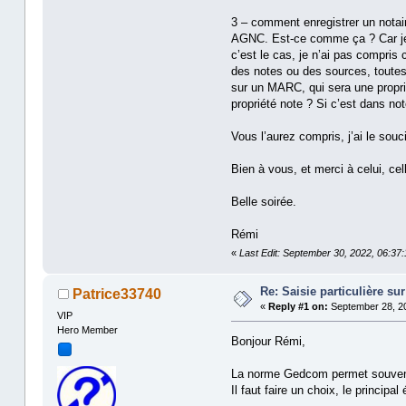
3 – comment enregistrer un nota
AGNC. Est-ce comme ça ? Car je ne
c’est le cas, je n’ai pas compris 
des notes ou des sources, toutes 
sur un MARC, qui sera une proprié
propriété note ? Si c’est dans not
Vous l’aurez compris, j’ai le souc
Bien à vous, et merci à celui, ce
Belle soirée.
Rémi
«
Last Edit: September 30, 2022, 06:37
Re: Saisie particulière s
Patrice33740
«
Reply #1 on:
September 28, 20
VIP
Hero Member
Bonjour Rémi,
La norme Gedcom permet souvent pl
Il faut faire un choix, le principa