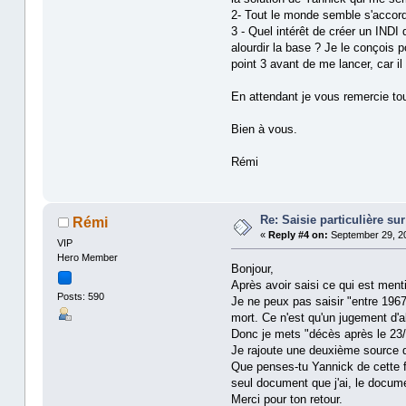
2- Tout le monde semble s'accord
3 - Quel intérêt de créer un INDI
alourdir la base ? Je le conçois p
point 3 avant de me lancer, car il
En attendant je vous remercie tou
Bien à vous.
Rémi
Re: Saisie particulière s
Rémi
«
Reply #4 on:
September 29, 20
VIP
Hero Member
Bonjour,
Après avoir saisi ce qui est mentio
Posts: 590
Je ne peux pas saisir "entre 1967 
mort. Ce n'est qu'un jugement d'a
Donc je mets "décès après le 23/
Je rajoute une deuxième source q
Que penses-tu Yannick de cette fa
seul document que j'ai, le docu
Merci pour ton retour.