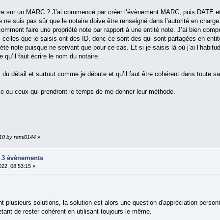
ire sur un MARC ? J’ai commencé par créer l’évènement MARC, puis DATE et P
 suis pas sûr que le notaire doive être renseigné dans l’autorité en charge. À 
comment faire une propriété note par rapport à une entité note. J’ai bien compri
celles que je saisis ont des ID, donc ce sont des qui sont partagées en entité 
té note puisque ne servant que pour ce cas. Et si je saisis là où j’ai l’habitu
e qu’il faut écrire le nom du notaire…
i du détail et surtout comme je débute et qu’il faut être cohérent dans toute sa 
lle ou ceux qui prendront le temps de me donner leur méthode.
:10 by remi0144
»
ur 3 évènements
22, 08:53:15 »
usieurs solutions, la solution est alors une question d'appréciation personn
l étant de rester cohèrent en utilisant toujours le même.