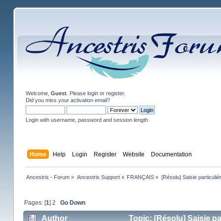
Welcome,
Guest
. Please
login
or
register
.
Did you miss your
activation email
?
Login with username, password and session length
Home
Help
Login
Register
Website
Documentation
Ancestris - Forum
»
Ancestris Support
»
FRANÇAIS
»
[Résolu] Saisie particul
Pages: [
1
]
2
Go Down
Author
Topic: [Résolu] Saisie p