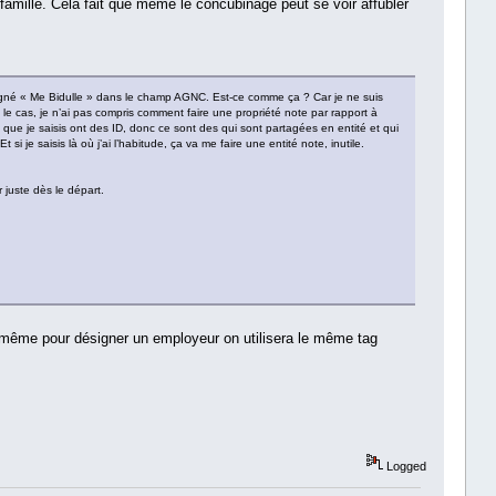
 famille. Cela fait que même le concubinage peut se voir affubler
igné « Me Bidulle » dans le champ AGNC. Est-ce comme ça ? Car je ne suis
st le cas, je n’ai pas compris comment faire une propriété note par rapport à
es que je saisis ont des ID, donc ce sont des qui sont partagées en entité et qui
 je saisis là où j’ai l’habitude, ça va me faire une entité note, inutile.
r juste dès le départ.
De même pour désigner un employeur on utilisera le même tag
Logged