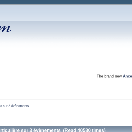
The brand new
Ance
ière sur 3 évènements
articulière sur 3 évènements (Read 40580 times)