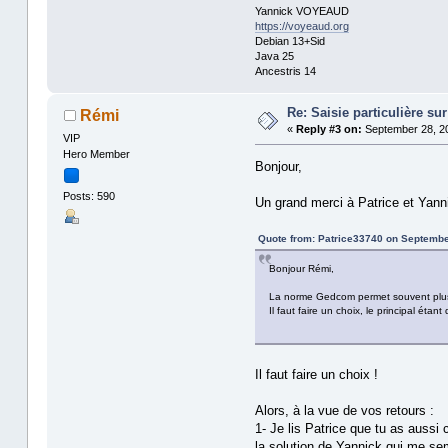
Yannick VOYEAUD
https://voyeaud.org
Debian 13+Sid
Java 25
Ancestris 14
Re: Saisie particulière s
Rémi
«
Reply #3 on:
September 28, 20
VIP
Hero Member
Bonjour,
Posts: 590
Un grand merci à Patrice et Yann
Quote from: Patrice33740 on Septembe
Bonjour Rémi,
La norme Gedcom permet souvent plusieu
Il faut faire un choix, le principal étan
Il faut faire un choix !
Alors, à la vue de vos retours :
1- Je lis Patrice que tu as aussi
la solution de Yannick qui me semb