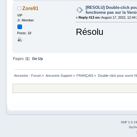
[RESOLU] Double-click pour
Zore91
fonctionne pas sur la Vers
VIP
«
Reply #13 on:
August 17, 2022, 12:44:
Jr. Member
Résolu
Posts: 18
Pages: [
1
]
Go Up
Ancestris - Forum
»
Ancestris Support
»
FRANÇAIS
»
Double-click pour ouvrir l'
SMF 2.0.1
2by2h