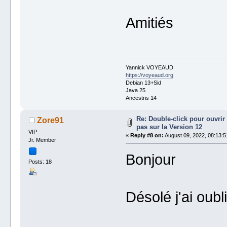
Amitiés
Yannick VOYEAUD
https://voyeaud.org
Debian 13+Sid
Java 25
Ancestris 14
Re: Double-click pour ouvrir 
Zore91
pas sur la Version 12
VIP
«
Reply #8 on:
August 09, 2022, 08:13:5
Jr. Member
Bonjour
Posts: 18
Désolé j'ai oubl