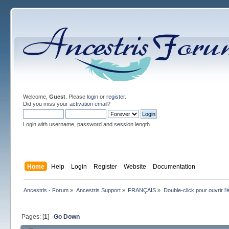
Welcome,
Guest
. Please
login
or
register
.
Did you miss your
activation email
?
Login with username, password and session length
Home
Help
Login
Register
Website
Documentation
Ancestris - Forum
»
Ancestris Support
»
FRANÇAIS
»
Double-click pour ouvrir l'
Pages: [
1
]
Go Down