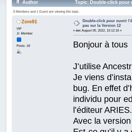
Author
Topic: Double-click pour o
times)
0 Members and 1 Guest are viewing this topic.
Double-click pour ouvrir l'
Zore91
pas sur la Version 12
VIP
«
on:
August 05, 2022, 15:12:16 »
Jr. Member
Bonjour à tous
Posts: 18
J'utilise Ancest
Je viens d'insta
bug. En effet d'
individu pour e
l'éditeur ARIES.
Avec la version
Est-ce qu'il y 