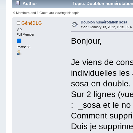
Author
Topic: Doublon numérotation
0 Members and 1 Guest are viewing this topic.
Doublon numérotation sosa
GénéDLG
«
on:
January 13, 2022, 15:31:35 »
VIP
Full Member
Bonjour,
Posts: 36
Je viens de cons
individuelles le
sosa en double.
Sur 2 lignes (v
: _sosa et le no
Comment supprim
Dois je supprime