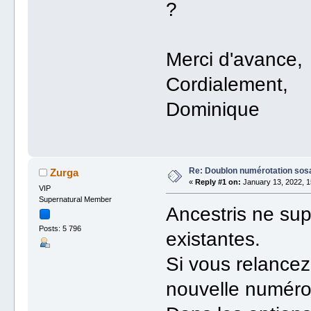
?
Merci d'avance,
Cordialement,
Dominique
Re: Doublon numérotation sos
Zurga
«
Reply #1 on:
January 13, 2022, 1
VIP
Supernatural Member
Ancestris ne su
Posts: 5 796
existantes.
Si vous relance
nouvelle numérot