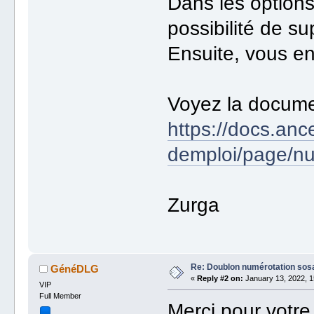
Dans les options
possibilité de s
Ensuite, vous en
Voyez la docume
https://docs.anc
demploi/page/n
Zurga
Re: Doublon numérotation sos
GénéDLG
«
Reply #2 on:
January 13, 2022, 1
VIP
Full Member
Merci pour votre