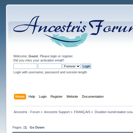
Welcome,
Guest
. Please
login
or
register
.
Did you miss your
activation email
?
Login with username, password and session length
Home
Help
Login
Register
Website
Documentation
Ancestris - Forum
»
Ancestris Support
»
FRANÇAIS
»
Doublon numérotation sos
Pages: [
1
]
Go Down