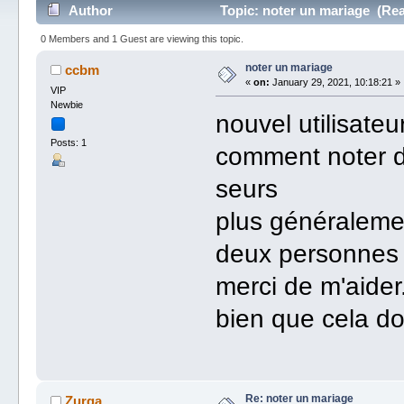
Author
Topic: noter un mariage (Rea
0 Members and 1 Guest are viewing this topic.
noter un mariage
ccbm
«
on:
January 29, 2021, 10:18:21 »
VIP
Newbie
nouvel utilisateu
Posts: 1
comment noter d
seurs
plus généraleme
deux personnes d
merci de m'aider
bien que cela do
Re: noter un mariage
Zurga