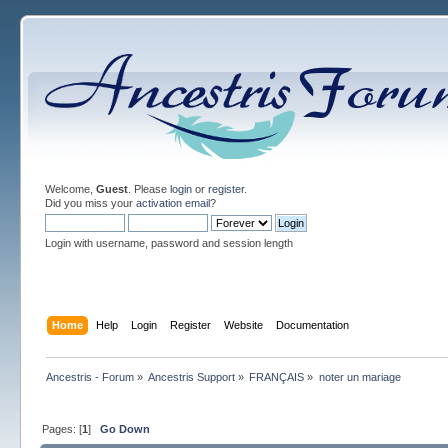
Welcome,
Guest
. Please
login
or
register
.
Did you miss your
activation email
?
Login with username, password and session length
Home
Help
Login
Register
Website
Documentation
Ancestris - Forum
»
Ancestris Support
»
FRANÇAIS
»
noter un mariage
Pages: [
1
]
Go Down