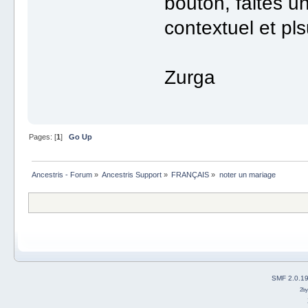
bouton, faites un
contextuel et pls
Zurga
Pages: [
1
]
Go Up
Ancestris - Forum
»
Ancestris Support
»
FRANÇAIS
»
noter un mariage
SMF 2.0.1
2b