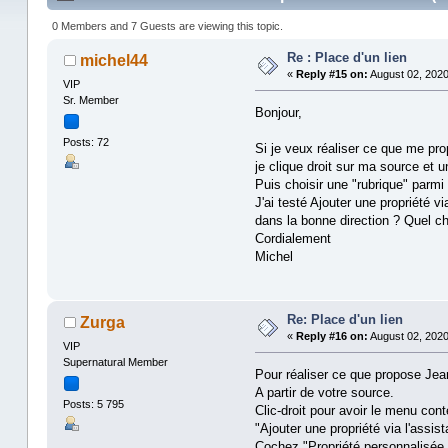
0 Members and 7 Guests are viewing this topic.
Re : Place d'un lien
michel44
«
Reply #15 on:
August 02, 2020
VIP
Sr. Member
Bonjour,
Posts: 72
Si je veux réaliser ce que me pro
je clique droit sur ma source et u
Puis choisir une "rubrique" parmi
J'ai testé Ajouter une propriété vi
dans la bonne direction ? Quel ch
Cordialement
Michel
Re: Place d'un lien
Zurga
«
Reply #16 on:
August 02, 2020
VIP
Supernatural Member
Pour réaliser ce que propose Jea
A partir de votre source.
Posts: 5 795
Clic-droit pour avoir le menu cont
"Ajouter une propriété via l'assist
Cochez "Propriété personnalisée,