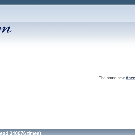
The brand new
Ance
Read 340076 times)