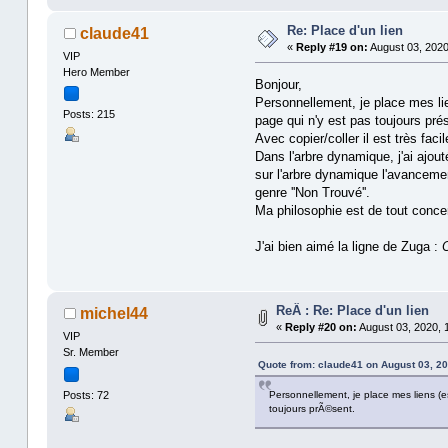
Re: Place d'un lien
claude41
«
Reply #19 on:
August 03, 2020
VIP
Hero Member
Bonjour,
Personnellement, je place mes li
Posts: 215
page qui n'y est pas toujours pré
Avec copier/coller il est très faci
Dans l'arbre dynamique, j'ai ajout
sur l'arbre dynamique l'avancemen
genre ''Non Trouvé''.
Ma philosophie est de tout conce
J'ai bien aimé la ligne de Zuga :
O
ReÂ : Re: Place d'un lien
michel44
«
Reply #20 on:
August 03, 2020, 
VIP
Sr. Member
Quote from: claude41 on August 03, 20
Posts: 72
Personnellement, je place mes liens 
toujours prÃ©sent.