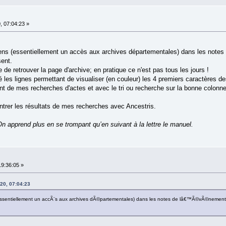
, 07:04:23 »
ens (essentiellement un accès aux archives départementales) dans les notes
sent.
le de retrouver la page d'archive; en pratique ce n'est pas tous les jours !
é les lignes permettant de visualiser (en couleur) les 4 premiers caractères de
t de mes recherches d'actes et avec le tri ou recherche sur la bonne colonne d
ntrer les résultats de mes recherches avec Ancestris.
n apprend plus en se trompant qu’en suivant à la lettre le manuel.
19:36:05 »
20, 07:04:23
(essentiellement un accÃ¨s aux archives dÃ©partementales) dans les notes de lâ€™Ã©vÃ©nemen