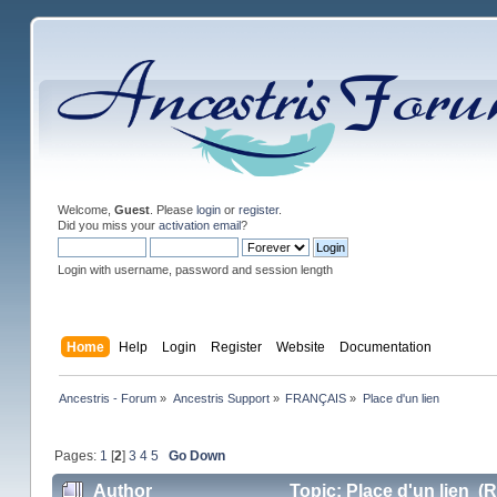
Welcome,
Guest
. Please
login
or
register
.
Did you miss your
activation email
?
Login with username, password and session length
Home
Help
Login
Register
Website
Documentation
Ancestris - Forum
»
Ancestris Support
»
FRANÇAIS
»
Place d'un lien
Pages:
1
[
2
]
3
4
5
Go Down
Author
Topic: Place d'un lien (