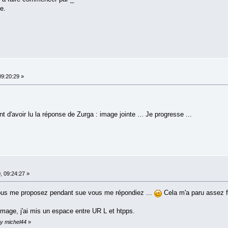
e.
09:20:29 »
nt d'avoir lu la réponse de Zurga : image jointe ... Je progresse ...
, 09:24:27 »
vous me proposez pendant sue vous me répondiez ...
Cela m'a paru assez fa
 l'image, j'ai mis un espace entre UR L et htpps.
by michel44
»