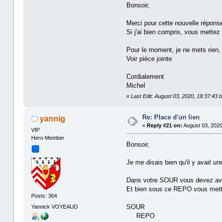
Bonsoir,
Merci pour cette nouvelle réponse
Si j'ai bien compris, vous mettez 
Pour le moment, je ne mets rien,
Voir pièce jointe
Cordialement
Michel
«
Last Edit: August 03, 2020, 19:37:43 
Re: Place d'un lien
yannig
«
Reply #21 on:
August 03, 2020
VIP
Hero Member
Bonsoir,
Je me disais bien qu'il y avait une
Dans votre SOUR vous devez a
Et bien sous ce REPO vous mett
Posts: 364
SOUR
Yannick VOYEAUD
REPO