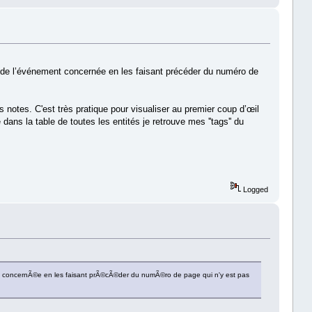
 de l’événement concernée en les faisant précéder du numéro de
s notes. C'est très pratique pour visualiser au premier coup d’œil
ans la table de toutes les entités je retrouve mes ''tags'' du
Logged
t concernÃ©e en les faisant prÃ©cÃ©der du numÃ©ro de page qui n'y est pas