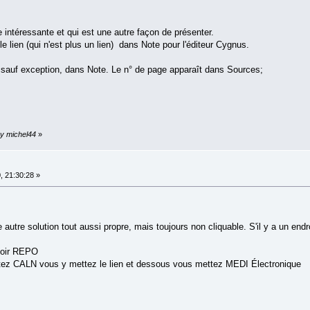
 intéressante et qui est une autre façon de présenter.
le lien (qui n'est plus un lien) dans Note pour l'éditeur Cygnus.
 sauf exception, dans Note. Le n° de page apparaît dans Sources;
by michel44
»
, 21:30:28 »
 autre solution tout aussi propre, mais toujours non cliquable. S'il y a un endro
voir REPO
ez CALN vous y mettez le lien et dessous vous mettez MEDI Électronique