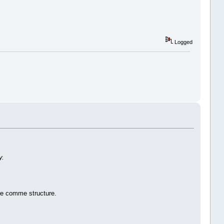
Logged
y.
ore comme structure.