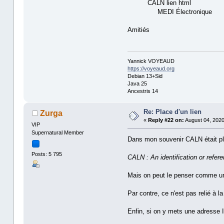
CALN lien html
MEDI Électronique
Amitiés
Yannick VOYEAUD
https://voyeaud.org
Debian 13+Sid
Java 25
Ancestris 14
Re: Place d'un lien
Zurga
«
Reply #22 on:
August 04, 2020
VIP
Supernatural Member
Dans mon souvenir CALN était plutô
Posts: 5 795
CALN : An identification or refere
Mais on peut le penser comme un
Par contre, ce n'est pas relié à 
Enfin, si on y mets une adresse I