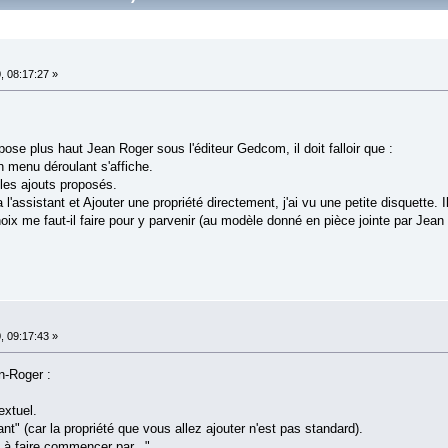
, 08:17:27 »
pose plus haut Jean Roger sous l'éditeur Gedcom, il doit falloir que :
n menu déroulant s'affiche.
 les ajouts proposés.
a l'assistant et Ajouter une propriété directement, j'ai vu une petite disquette. 
oix me faut-il faire pour y parvenir (au modèle donné en pièce jointe par Jean
, 09:17:43 »
n-Roger :
extuel.
ant" (car la propriété que vous allez ajouter n'est pas standard).
 à faire commencer par _"