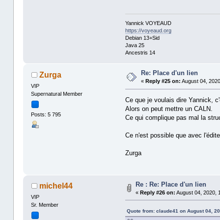
Yannick VOYEAUD
https://voyeaud.org
Debian 13+Sid
Java 25
Ancestris 14
Re: Place d'un lien
Zurga
«
Reply #25 on:
August 04, 2020
VIP
Supernatural Member
Ce que je voulais dire Yannick, 
Alors on peut mettre un CALN.
Posts: 5 795
Ce qui complique pas mal la stru
Ce n'est possible que avec l'édi
Zurga
Re : Re: Place d'un lien
michel44
«
Reply #26 on:
August 04, 2020, 
VIP
Sr. Member
Quote from: claude41 on August 04, 20