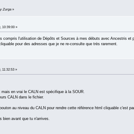
by Zurga
»
, 10:39:00 »
pas compris l'utilisation de Dépôts et Sources à mes débuts avec Ancestris et pu
ien cliquable pour des adresses que je ne re-consulte que très rarement.
, 11:32:53 »
t mais en vrai le CALN est spécifique à la SOUR.
rs CALN dans le fichier.
 bouton au niveau du CALN pour rendre cette référence html cliquable c'est parf
 bien avant que tu n'arrives.