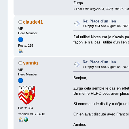
Zurga
«
Last Edit: August 04, 2020, 10:02:16 
Re: Place d'un lien
claude41
«
Reply #23 on:
August 04, 2020
VIP
Hero Member
J'ai utilisé Notes car je n'avais 
façon je n'ai pas l'utilité d'un l
Posts: 215
Re: Place d'un lien
yannig
«
Reply #24 on:
August 04, 2020
VIP
Hero Member
Bonjour,
Zurga cela semble le cas en effe
Un même REPO peut avoir plusieu
Si comme tu le dis il y a déjà un
Posts: 364
On en avait discuté avec François
Yannick VOYEAUD
Amitiés