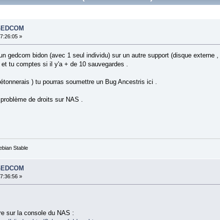
s GEDCOM
17:26:05 »
n gedcom bidon (avec 1 seul individu) sur un autre support (disque externe 
et tu comptes si il y'a + de 10 sauvegardes .
'étonnerais ) tu pourras soumettre un Bug Ancestris ici .
-> problème de droits sur NAS .
ebian Stable
s GEDCOM
17:36:56 »
ire sur la console du NAS :