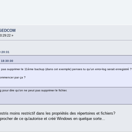
s GEDCOM
10:29:22 »
0:20:31
, 18:30:30
t pas supprimer le 11ème backup (dans cet exemple) penses tu qu'un error-log serait enregistré ?
commencer par ça ?
g pour dire qu'on ne peut pas supprimer le fichier.
tris moins restrictif dans les propriétés des répertoires et fichiers?
procher de ce qu'autorise et créé Windows en quelque sorte...