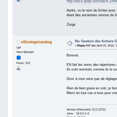
http://docs.qnap.com/nas/4.1/Ho
Après, vu le nom du fichier avec 
étant des anciennes version du fi
Zurga
Re: Gestion des fichier
vthomgenealog
«
Reply #17 on:
April 20, 2019, 
VIP
Hero Member
Bonsoir,
Posts: 323
EN fait les noms des répertoires 
Ils sont nommés comme ils le so
Donc à mon sens pas de réglages
Rien de bien grave en soit, je fera
Merci en tout cas a tous pour vo
Version d'Ancestris 13.0.13721
Java : 18.0.2.1+1