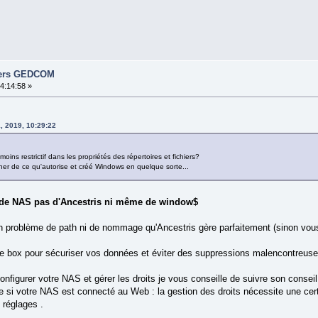
hiers GEDCOM
14:14:58 »
, 2019, 10:29:22
oins restrictif dans les propriétés des répertoires et fichiers?
her de ce qu'autorise et créé Windows en quelque sorte...
e de NAS pas d'Ancestris ni même de window$
un problème de path ni de nommage qu'Ancestris gère parfaitement (sinon vou
he box pour sécuriser vos données et éviter des suppressions malencontreuse
onfigurer votre NAS et gérer les droits je vous conseille de suivre son conseil
si votre NAS est connecté au Web : la gestion des droits nécessite une certa
réglages .