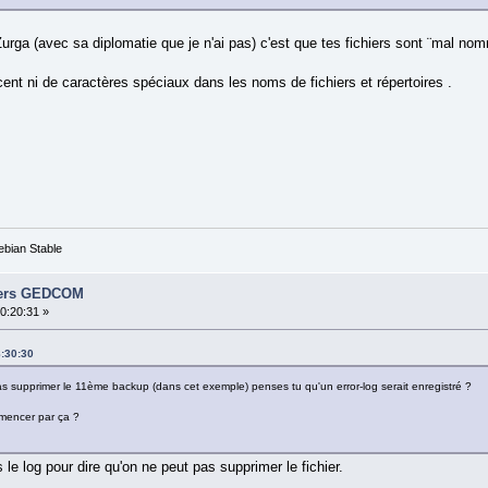
Zurga (avec sa diplomatie que je n'ai pas) c'est que tes fichiers sont ¨mal no
nt ni de caractères spéciaux dans les noms de fichiers et répertoires .
.
ebian Stable
hiers GEDCOM
20:20:31 »
8:30:30
as supprimer le 11ème backup (dans cet exemple) penses tu qu'un error-log serait enregistré ?
mencer par ça ?
 le log pour dire qu'on ne peut pas supprimer le fichier.