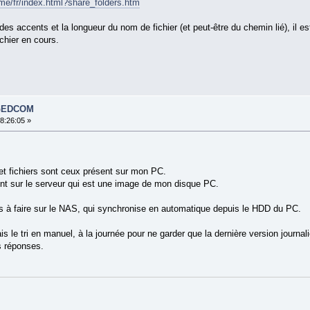
me/fr/index.html?share_folders.htm
des accents et la longueur du nom de fichier (et peut-être du chemin lié), il 
chier en cours.
s GEDCOM
18:26:05 »
et fichiers sont ceux présent sur mon PC.
nt sur le serveur qui est une image de mon disque PC.
 à faire sur le NAS, qui synchronise en automatique depuis le HDD du PC.
is le tri en manuel, à la journée pour ne garder que la dernière version journali
s réponses.