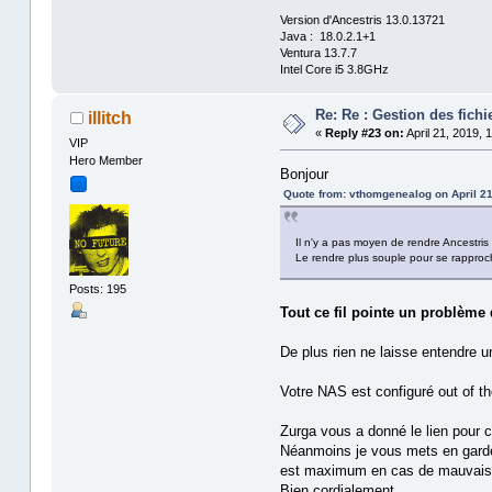
Version d'Ancestris 13.0.13721
Java : 18.0.2.1+1
Ventura 13.7.7
Intel Core i5 3.8GHz
Re: Re : Gestion des fic
illitch
«
Reply #23 on:
April 21, 2019, 
VIP
Hero Member
Bonjour
Quote from: vthomgenealog on April 21
Il n'y a pas moyen de rendre Ancestris m
Le rendre plus souple pour se rapproc
Posts: 195
Tout ce fil pointe un problèm
De plus rien ne laisse entendre 
Votre NAS est configuré out of t
Zurga vous a donné le lien pour c
Néanmoins je vous mets en garde 
est maximum en cas de mauvais 
Bien cordialement