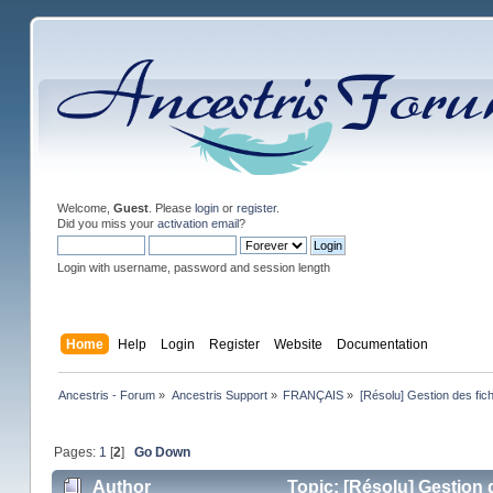
Welcome,
Guest
. Please
login
or
register
.
Did you miss your
activation email
?
Login with username, password and session length
Home
Help
Login
Register
Website
Documentation
Ancestris - Forum
»
Ancestris Support
»
FRANÇAIS
»
[Résolu] Gestion des f
Pages:
1
[
2
]
Go Down
Author
Topic: [Résolu] Gestion