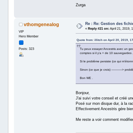
Zurga
Re : Re: Gestion des fic
vthomgenealog
«
Reply #21 on:
April 21, 2019, 
VIP
Hero Member
Quote from: illitch on April 20, 2019, 1
Posts: 323
Tu peux essayer Ancestris avec un gedc
comptes si il y'a + de 10 sauvegardes 
Si le problème persiste (ce qui m'étonn
Sinon (ce que je crois) ------------> pro
Bon WE .
Bonjour,
J'ai suivi votre conseil et créé u
Posé sur mon disque dur, à la ra
Effectivement Ancestris gére bie
Me reste a voir comment modifier 