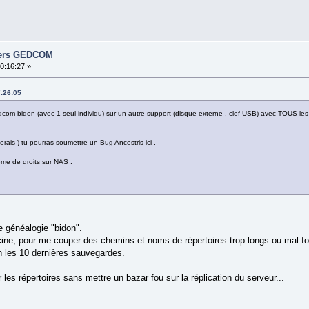
hiers GEDCOM
10:16:27 »
7:26:05
om bidon (avec 1 seul individu) sur un autre support (disque externe , clef USB) avec TOUS les 
.
erais ) tu pourras soumettre un Bug Ancestris ici .
blème de droits sur NAS .
ne généalogie "bidon".
cine, pour me couper des chemins et noms de répertoires trop longs ou mal f
n les 10 dernières sauvegardes.
les répertoires sans mettre un bazar fou sur la réplication du serveur...