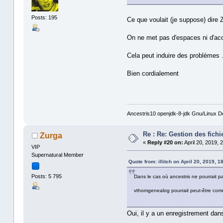
Posts: 195
Ce que voulait (je suppose) dire 
On ne met pas d'espaces ni d'acce
Cela peut induire des problèmes 
Bien cordialement
Ancestris10 openjdk-8-jdk Gnu/Linux D
Re : Re: Gestion des fic
Zurga
«
Reply #20 on:
April 20, 2019, 
VIP
Supernatural Member
Quote from: illitch on April 20, 2019, 1
Posts: 5 795
Dans le cas où ancestris ne pourrait p
vthomgenealog pourrait peut-être com
Oui, il y a un enregistrement dans