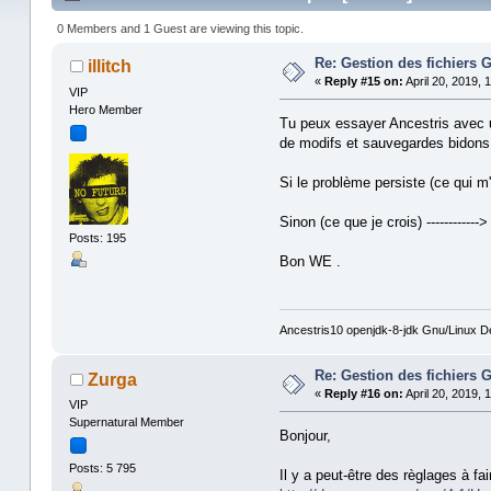
0 Members and 1 Guest are viewing this topic.
Re: Gestion des fichier
illitch
«
Reply #15 on:
April 20, 2019, 
VIP
Hero Member
Tu peux essayer Ancestris avec u
de modifs et sauvegardes bidons 
Si le problème persiste (ce qui m
Sinon (ce que je crois) -----------
Posts: 195
Bon WE .
Ancestris10 openjdk-8-jdk Gnu/Linux D
Re: Gestion des fichier
Zurga
«
Reply #16 on:
April 20, 2019, 
VIP
Supernatural Member
Bonjour,
Posts: 5 795
Il y a peut-être des règlages à fa