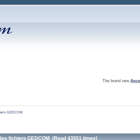
The brand new
Ance
ichiers GEDCOM
 des fichiers GEDCOM (Read 43551 times)