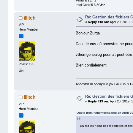
Ventura 13.7.7
Intel Core i5 3.8GHz
Re: Gestion des fichier
illitch
«
Reply #18 on:
April 20, 2019, 
VIP
Hero Member
Bonjour Zurga
Dans le cas où ancestris ne pourr
vthomgenealog pourrait peut-êtr
Posts: 195
Bien cordialement
Ancestris10 openjdk-8-jdk Gnu/Linux D
Re: Gestion des fichier
illitch
«
Reply #19 on:
April 20, 2019, 
VIP
Hero Member
Quote from: vthomgenealog on April 20
EN fait les noms des répertoires et fi