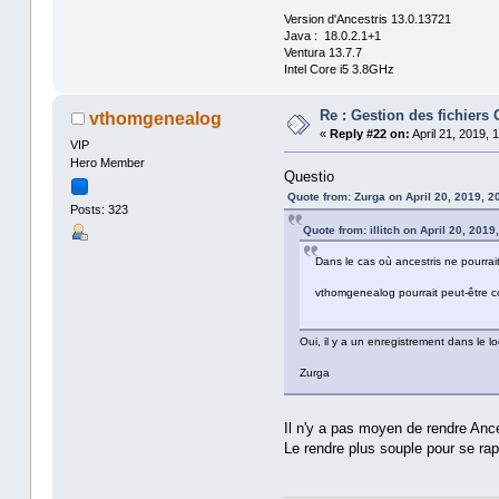
Version d'Ancestris 13.0.13721
Java : 18.0.2.1+1
Ventura 13.7.7
Intel Core i5 3.8GHz
Re : Gestion des fichier
vthomgenealog
«
Reply #22 on:
April 21, 2019, 
VIP
Hero Member
Questio
Quote from: Zurga on April 20, 2019, 2
Posts: 323
Quote from: illitch on April 20, 2019
Dans le cas où ancestris ne pourrai
vthomgenealog pourrait peut-être 
Oui, il y a un enregistrement dans le lo
Zurga
Il n'y a pas moyen de rendre Ances
Le rendre plus souple pour se rap