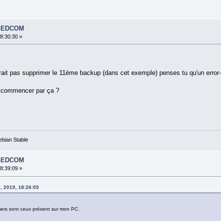
s GEDCOM
18:30:30 »
ait pas supprimer le 11ème backup (dans cet exemple) penses tu qu'un error-l
e commencer par ça ?
ebian Stable
s GEDCOM
18:39:09 »
, 2019, 18:26:05
chiers sont ceux présent sur mon PC.