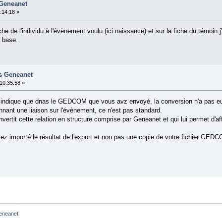
 Geneanet
:14:18 »
che de l'individu à l'évènement voulu (ici naissance) et sur la fiche du témoi
e base.
rs Geneanet
10:35:58 »
he indique que dnas le GEDCOM que vous avz envoyé, la conversion n'a pas eu 
nant une liaison sur l'évènement, ce n'est pas standard.
ertit cette relation en structure comprise par Geneanet et qui lui permet d'affi
ez importé le résultat de l'export et non pas une copie de votre fichier GED
Geneanet