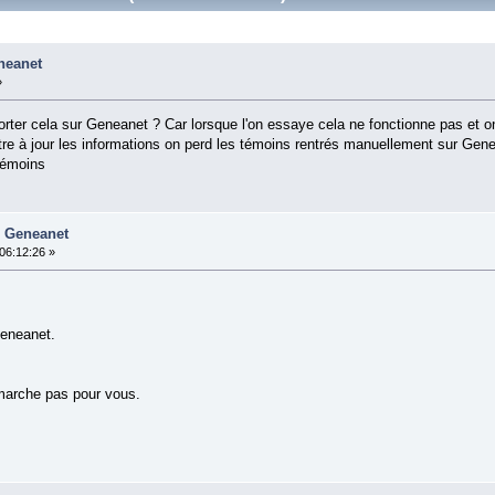
neanet
»
ter cela sur Geneanet ? Car lorsque l'on essaye cela ne fonctionne pas et on 
e à jour les informations on perd les témoins rentrés manuellement sur Genean
témoins
s Geneanet
06:12:26 »
Geneanet.
marche pas pour vous.