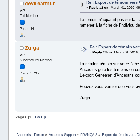
Re : Export de témoin vers
devillearthur
«
Reply #2 on:
March 01, 2019, 09
VIP
Full Member
Le témoin n'apparaît pas sur la fi
ramener à la fiche de l'individu d
Posts: 14
Re : Export de témoin ve
Zurga
«
Reply #3 on:
March 01, 2019, 
VIP
Supernatural Member
La relation témoin sur votre fic
Ancestris gère les témoins en don
Posts: 5 795
L'export Geneanet d'Ancestris conv
Pouvez-vous vérifier que vous av
Zurga
Pages: [
1
]
Go Up
Ancestris - Forum
»
Ancestris Support
»
FRANÇAIS
»
Export de témoin vers 