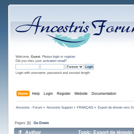
Welcome,
Guest
. Please
login
or
register
.
Did you miss your
activation email
?
Login with username, password and session length
Home
Help
Login
Register
Website
Documentation
Ancestris - Forum
»
Ancestris Support
»
FRANÇAIS
»
Export de témoin vers 
Pages: [
1
]
Go Down
Author
Topic: Export de témoin