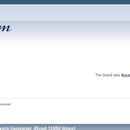
The brand new
Ance
Geneanet
 vers Geneanet (Read 11950 times)