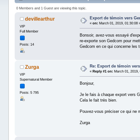
0 Members and 1 Guest are viewing this topic.
Export de témoin vers Ge
devillearthur
«
on:
March 01, 2019, 01:30:08 
VIP
Full Member
Bonsoir, avez-vous essayé d'expor
re-exporte son Gedcom pour mettr
Posts: 14
Gedcom en ce qui concerne les 
Re: Export de témoin ver
Zurga
«
Reply #1 on:
March 01, 2019, 
VIP
Supernatural Member
Bonjour,
Posts: 5 795
Je le fais à chaque export vers 
Cela le fait très bien.
Pouvez-vous préciser ce qui ne 
Zurga