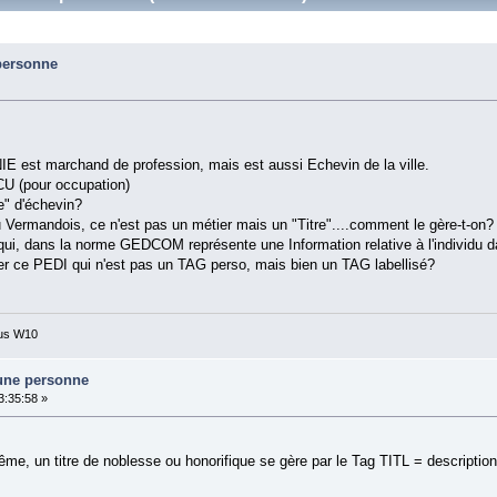
 personne
est marchand de profession, mais est aussi Echevin de la ville.
U (pour occupation)
e" d'échevin?
ermandois, ce n'est pas un métier mais un "Titre"....comment le gère-t-on?
qui, dans la norme GEDCOM représente une Information relative à l'individu 
er ce PEDI qui n'est pas un TAG perso, mais bien un TAG labellisé?
ous W10
'une personne
3:35:58 »
e, un titre de noblesse ou honorifique se gère par le Tag TITL = description d'