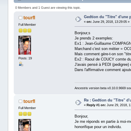
0 Members and 1 Guest are viewing this topic.
Gedtion du "Titre" d'une
tourfl
«
on:
June 29, 2018, 13:29:05 »
Full Member
Bonjour,s
Je prends 2 exemples:
Ex1 : Jean-Guillaume COMPAGNIE 
Marchand c'est son métier = OCC
Mais comment gère-t-on son "titr
Posts: 19
Ex2 : Raoul de COUCY comte du V
J'avais pensé à PEDI (pedigree) 
Dans l'affirmative comment ajout
Ancestris version beta v0.10.0.9669 s
Re : Gedtion du "Titre" d
tourfl
«
Reply #1 on:
June 29, 2018, 1
Full Member
Bonjour,
Je me réponds en partie à moi-mêm
honorifique pour un individu.