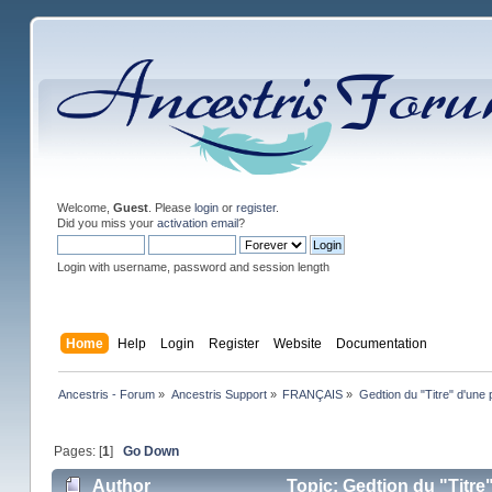
Welcome,
Guest
. Please
login
or
register
.
Did you miss your
activation email
?
Login with username, password and session length
Home
Help
Login
Register
Website
Documentation
Ancestris - Forum
»
Ancestris Support
»
FRANÇAIS
»
Gedtion du "Titre" d'une
Pages: [
1
]
Go Down
Author
Topic: Gedtion du "Titre