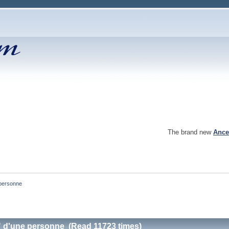
The brand new
Ance
 personne
" d'une personne (Read 11723 times)