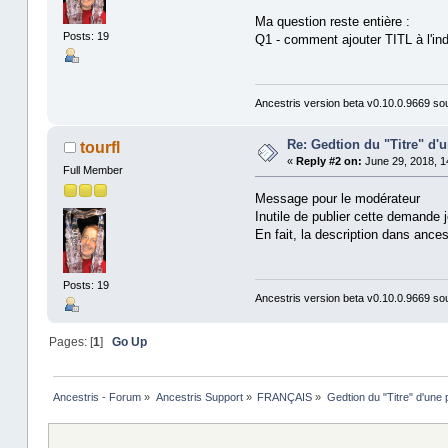
Ma question reste entière :
Posts: 19
Q1 - comment ajouter TITL à l'i
Ancestris version beta v0.10.0.9669 s
Re: Gedtion du "Titre" d'
tourfl
«
Reply #2 on:
June 29, 2018, 1
Full Member
Message pour le modérateur
Inutile de publier cette demande j
En fait, la description dans ancest
Posts: 19
Ancestris version beta v0.10.0.9669 s
Pages: [
1
]
Go Up
Ancestris - Forum
»
Ancestris Support
»
FRANÇAIS
»
Gedtion du "Titre" d'une