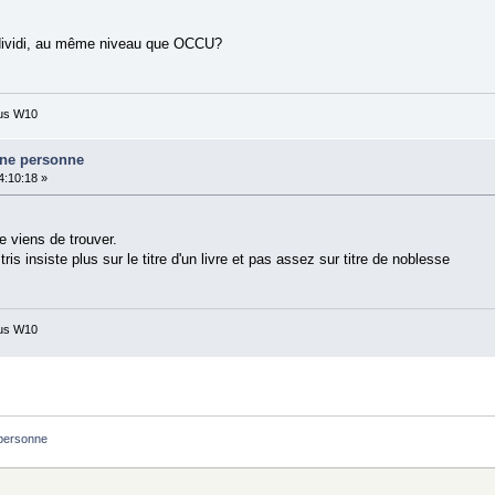
ndividi, au même niveau que OCCU?
ous W10
une personne
4:10:18 »
e viens de trouver.
ris insiste plus sur le titre d'un livre et pas assez sur titre de noblesse
ous W10
 personne