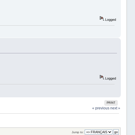
Logged
Logged
PRINT
« previous
next »
Jump to: