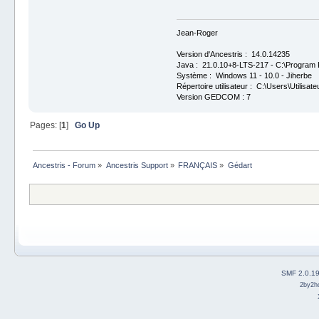
Jean-Roger
Version d'Ancestris : 14.0.14235
Java : 21.0.10+8-LTS-217 - C:\Program F
Système : Windows 11 - 10.0 - Jiherbe
Répertoire utilisateur : C:\Users\Utilisate
Version GEDCOM : 7
Pages: [
1
]
Go Up
Ancestris - Forum
»
Ancestris Support
»
FRANÇAIS
»
Gédart
SMF 2.0.1
2by2h