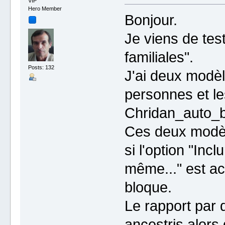
VIP
Hero Member
Bonjour.
Je viens de test
familiales".
Posts: 132
J'ai deux modèl
personnes et le
Chridan_auto_b
Ces deux modèl
si l'option "Inc
même..." est ac
bloque.
Le rapport par 
ancestris alors