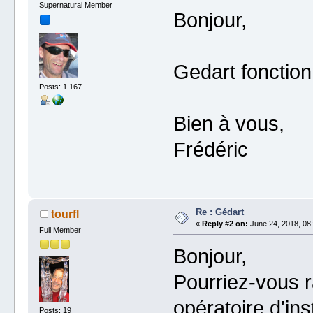
Supernatural Member
Bonjour,
Gedart fonction
Posts: 1 167
Bien à vous,
Frédéric
Re : Gédart
tourfl
«
Reply #2 on:
June 24, 2018, 08:
Full Member
Bonjour,
Pourriez-vous r
opératoire d'ins
Posts: 19