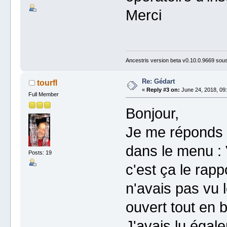
Merci
Ancestris version beta v0.10.0.9669 so
Re: Gédart
tourfl
«
Reply #3 on:
June 24, 2018, 09:
Full Member
Bonjour,
Je me réponds e
dans le menu : 
Posts: 19
c'est ça le rapp
n'avais pas vu l
ouvert tout en b
J'avais lu égal