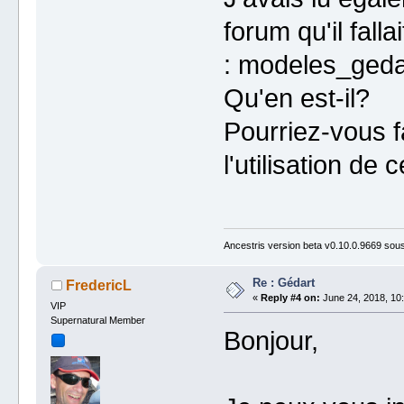
forum qu'il falla
: modeles_geda
Qu'en est-il?
Pourriez-vous fa
l'utilisation de
Ancestris version beta v0.10.0.9669 so
Re : Gédart
FredericL
«
Reply #4 on:
June 24, 2018, 10:
VIP
Supernatural Member
Bonjour,