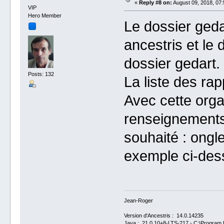
«
Reply #8 on:
August 09, 2018, 07:
VIP
Hero Member
Le dossier geda
ancestris et le 
dossier gedart.
Posts: 132
La liste des ra
Avec cette orga
renseignements.
souhaité : ongle
exemple ci-des
Jean-Roger
Version d'Ancestris : 14.0.14235
Java : 21.0.10+8-LTS-217 - C:\Program F