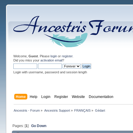
Welcome,
Guest
. Please
login
or
register
.
Did you miss your
activation email
?
Login with username, password and session length
Home
Help
Login
Register
Website
Documentation
Ancestris - Forum
»
Ancestris Support
»
FRANÇAIS
»
Gédart
Pages: [
1
]
Go Down