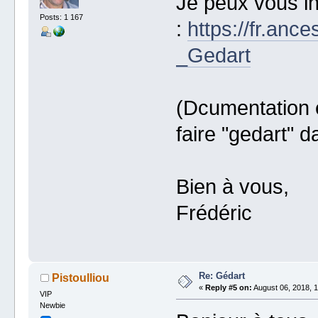
Je peux vous in
Posts: 1 167
:
https://fr.ance
_Gedart
(Dcumentation e
faire "gedart" 
Bien à vous,
Frédéric
Re: Gédart
Pistoulliou
«
Reply #5 on:
August 06, 2018, 1
VIP
Newbie