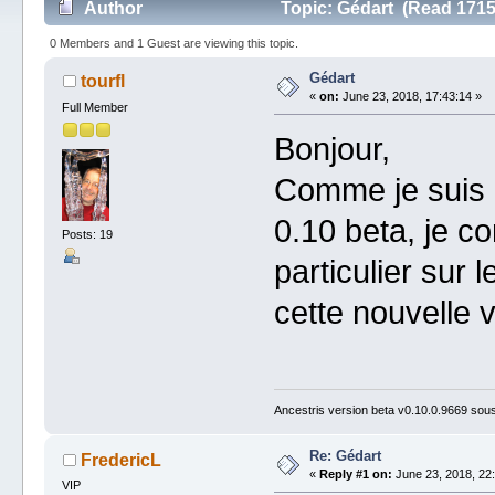
Author
Topic: Gédart (Read 1715
0 Members and 1 Guest are viewing this topic.
Gédart
tourfl
«
on:
June 23, 2018, 17:43:14 »
Full Member
Bonjour,
Comme je suis u
0.10 beta, je c
Posts: 19
particulier sur 
cette nouvelle 
Ancestris version beta v0.10.0.9669 so
Re: Gédart
FredericL
«
Reply #1 on:
June 23, 2018, 22:
VIP