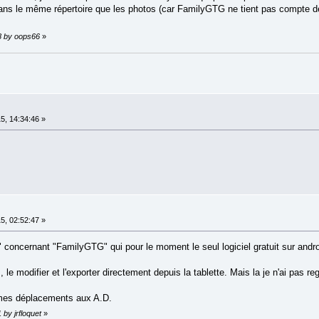
t dans le même répertoire que les photos (car FamilyGTG ne tient pas compte de
48 by oops66
»
5, 14:34:46 »
5, 02:52:47 »
concernant "FamilyGTG" qui pour le moment le seul logiciel gratuit sur androïde
 modifier et l'exporter directement depuis la tablette. Mais la je n'ai pas r
e mes déplacements aux A.D.
 by jrfloquet
»