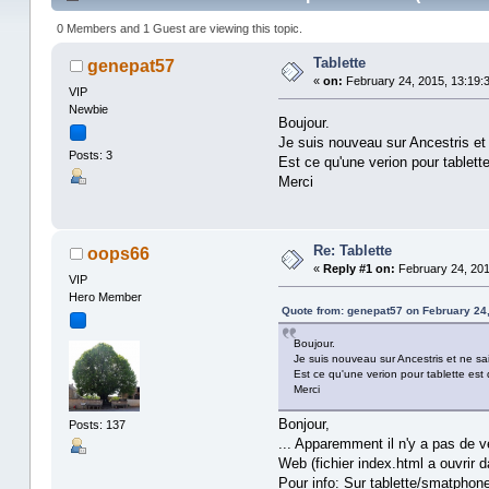
0 Members and 1 Guest are viewing this topic.
Tablette
genepat57
«
on:
February 24, 2015, 13:19:
VIP
Newbie
Boujour.
Je suis nouveau sur Ancestris et 
Posts: 3
Est ce qu'une verion pour tablett
Merci
Re: Tablette
oops66
«
Reply #1 on:
February 24, 201
VIP
Hero Member
Quote from: genepat57 on February 24,
Boujour.
Je suis nouveau sur Ancestris et ne sai
Est ce qu'une verion pour tablette est
Merci
Bonjour,
Posts: 137
... Apparemment il n'y a pas de v
Web (fichier index.html a ouvrir d
Pour info: Sur tablette/smatphone a