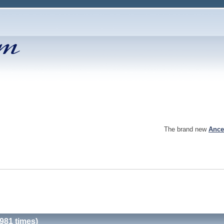
The brand new
Ance
981 times)