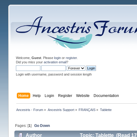
Welcome,
Guest
. Please
login
or
register
.
Did you miss your
activation email
?
Login with username, password and session length
Home
Help
Login
Register
Website
Documentation
Ancestris - Forum
»
Ancestris Support
»
FRANÇAIS
»
Tablette
Pages: [
1
]
Go Down
Author
Topic: Tablette (Read 17