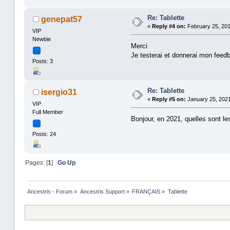
Re: Tablette
genepat57
«
Reply #4 on:
February 25, 201
VIP
Newbie
Merci
Je testerai et donnerai mon feed
Posts: 3
Re: Tablette
isergio31
«
Reply #5 on:
January 25, 2021
VIP
Full Member
Bonjour, en 2021, quelles sont les
Posts: 24
Pages: [
1
]
Go Up
Ancestris - Forum
»
Ancestris Support
»
FRANÇAIS
»
Tablette