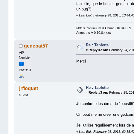
tablette, que le fichier .ged soi
un bug?)
«
Last Edit: February 24, 2015, 13:44:
MX18 Continuum & Ubuntu 16.04 LTS
Ancestris V 0.10.0.xxxx
Re : Tablette
genepat57
«
Reply #2 on:
February 24, 201
VIP
Newbie
Merci
Posts: 3
Re : Tablette
jrfloquet
«
Reply #3 on:
February 25, 201
Guest
Je confirme les dires de "oops66" 
On peut même créer une gedcom, le
Je l'utilise régulièrement lors d
«
Last Edit: February 25, 2015, 02:55:41