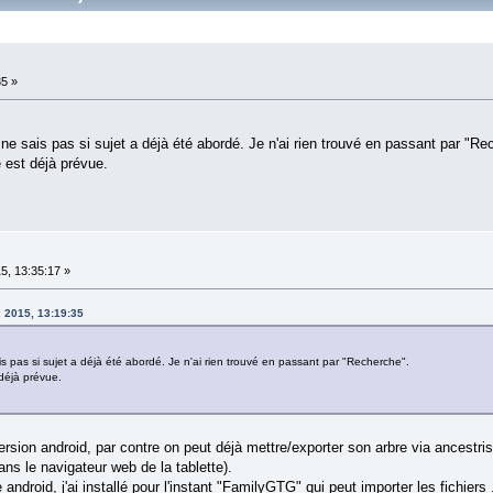
35 »
ne sais pas si sujet a déjà été abordé. Je n'ai rien trouvé en passant par "Re
e est déjà prévue.
5, 13:35:17 »
 2015, 13:19:35
s pas si sujet a déjà été abordé. Je n'ai rien trouvé en passant par "Recherche".
 déjà prévue.
ersion android, par contre on peut déjà mettre/exporter son arbre via ancestris
ans le navigateur web de la tablette).
ndroid, j'ai installé pour l'instant "FamilyGTG" qui peut importer les fichiers .g