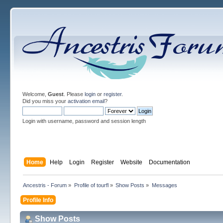
Welcome,
Guest
. Please
login
or
register
.
Did you miss your
activation email
?
Login with username, password and session length
Home
Help
Login
Register
Website
Documentation
Ancestris - Forum
»
Profile of tourfl
»
Show Posts
»
Messages
Profile Info
Show Posts