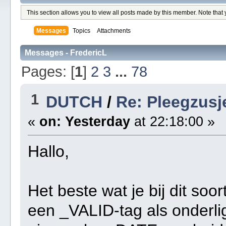
This section allows you to view all posts made by this member. Note that
Messages
Topics
Attachments
Messages - FredericL
Pages: [
1
]
2
3
...
78
1
DUTCH
/
Re: Pleegzusj
«
on:
Yesterday
at 22:18:00 »
Hallo,
Het beste wat je bij dit soo
een _VALID-tag als onderl