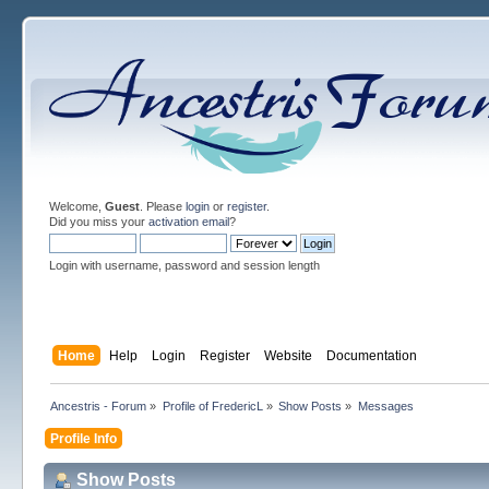
Welcome,
Guest
. Please
login
or
register
.
Did you miss your
activation email
?
Login with username, password and session length
Home
Help
Login
Register
Website
Documentation
Ancestris - Forum
»
Profile of FredericL
»
Show Posts
»
Messages
Profile Info
Show Posts