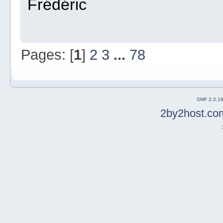
Frédéric
Pages: [
1
]
2
3
...
78
SMF 2.0.1
2by2host.co