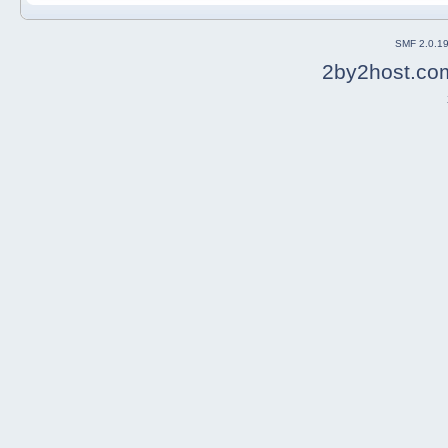
SMF 2.0.1
2by2host.co