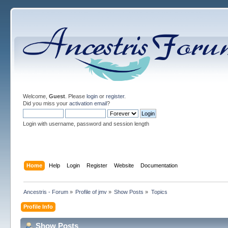
Welcome,
Guest
. Please
login
or
register
.
Did you miss your
activation email
?
Login with username, password and session length
Home
Help
Login
Register
Website
Documentation
Ancestris - Forum
»
Profile of jmv
»
Show Posts
»
Topics
Profile Info
Show Posts