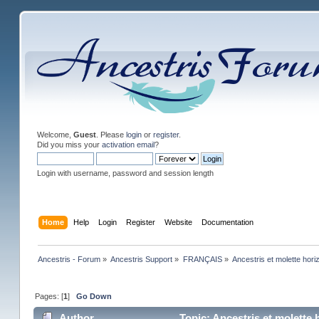
Welcome,
Guest
. Please
login
or
register
.
Did you miss your
activation email
?
Login with username, password and session length
Home
Help
Login
Register
Website
Documentation
Ancestris - Forum
»
Ancestris Support
»
FRANÇAIS
»
Ancestris et molette hori
Pages: [
1
]
Go Down
Author
Topic: Ancestris et molette 