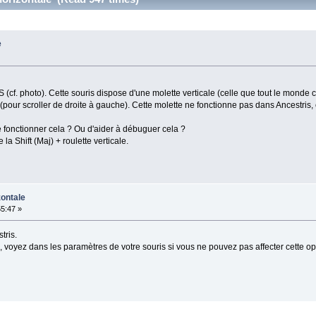
e
(cf. photo). Cette souris dispose d'une molette verticale (celle que tout le monde c
pour scroller de droite à gauche). Cette molette ne fonctionne pas dans Ancestris,
re fonctionner cela ? Ou d'aider à débuguer cela ?
 la Shift (Maj) + roulette verticale.
zontale
55:47 »
tris.
ne, voyez dans les paramètres de votre souris si vous ne pouvez pas affecter cette op