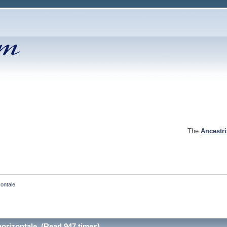
The
Ancestr
zontale
horizontale (Read 947 times)