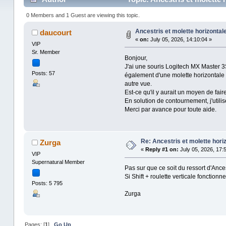
0 Members and 1 Guest are viewing this topic.
Ancestris et molette horizontal
daucourt
«
on:
July 05, 2026, 14:10:04 »
VIP
Sr. Member
Bonjour,
J'ai une souris Logitech MX Master 3S 
Posts: 57
également d'une molette horizontale (
autre vue.
Est-ce qu'il y aurait un moyen de fai
En solution de contournement, j'utilise
Merci par avance pour toute aide.
Re: Ancestris et molette hori
Zurga
«
Reply #1 on:
July 05, 2026, 17:
VIP
Supernatural Member
Pas sur que ce soit du ressort d'Ances
Si Shift + roulette verticale fonction
Posts: 5 795
Zurga
Pages: [
1
]
Go Up