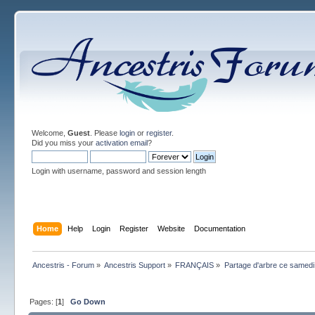
Welcome,
Guest
. Please
login
or
register
.
Did you miss your
activation email
?
Login with username, password and session length
Home
Help
Login
Register
Website
Documentation
Ancestris - Forum
»
Ancestris Support
»
FRANÇAIS
»
Partage d'arbre ce samedi 4
Pages: [
1
]
Go Down