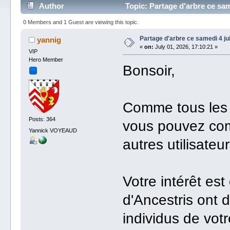
Author
Topic: Partage d'arbre ce sam
0 Members and 1 Guest are viewing this topic.
Partage d'arbre ce samedi 4 jui
yannig
«
on:
July 01, 2026, 17:10:21 »
VIP
Hero Member
Bonsoir,
Comme tous les 
Posts: 364
vous pouvez com
Yannick VOYEAUD
autres utilisate
Votre intérêt est 
d'Ancestris ont
individus de vot