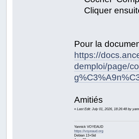
Cliquer ensuite
Pour la document
https://docs.anc
demploi/page/c
g%C3%A9n%C3%
Amitiés
«
Last Edit: July 01, 2026, 18:26:48 by yan
Yannick VOYEAUD
https://voyeaud.org
Debian 13+Sid