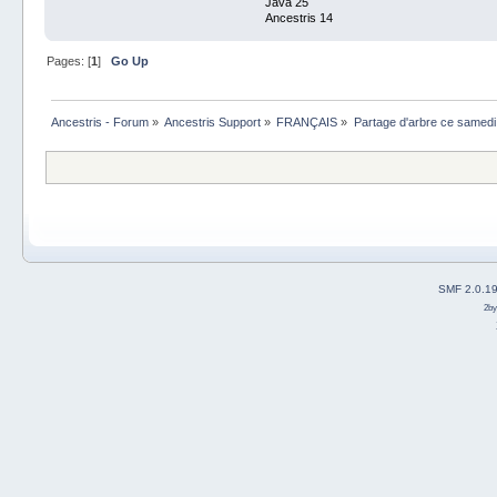
Java 25
Ancestris 14
Pages: [
1
]
Go Up
Ancestris - Forum
»
Ancestris Support
»
FRANÇAIS
»
Partage d'arbre ce samedi 4
SMF 2.0.1
2b