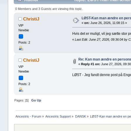
0 Members and 3 Guests are viewing this topic.
LØST-Kan man ændre en per
ChristiJ
«
on:
June 26, 2026, 11:08:15 »
VIP
Newbie
Hvis det er muligt, vil jeg sætte sto
«
Last Edit: June 27, 2026, 09:36:04 by Ch
Posts: 2
Re: Kan man ændre en person
ChristiJ
«
Reply #1 on:
June 27, 2026, 09:30
VIP
Newbie
LØST - Jeg fandt denne post på Eng
Posts: 2
Pages: [
1
]
Go Up
Ancestris - Forum
»
Ancestris Support
»
DANSK
»
LØST-Kan man ændre en pe