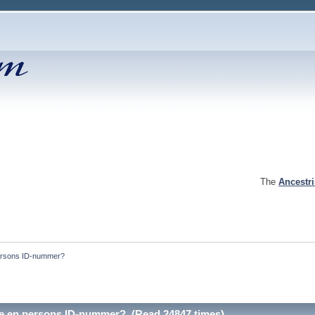
The
Ancestr
rsons ID-nummer?
 en persons ID-nummer? (Read 24847 times)