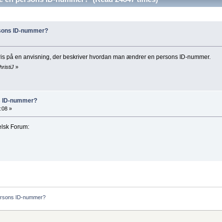
sons ID-nummer?
r pris på en anvisning, der beskriver hvordan man ændrer en persons ID-nummer.
ristiJ
»
s ID-nummer?
:08 »
elsk Forum:
rsons ID-nummer?