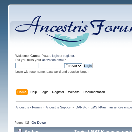
Welcome,
Guest
. Please
login
or
register
.
Did you miss your
activation email
?
Login with username, password and session length
Home
Help
Login
Register
Website
Documentation
Ancestris - Forum
»
Ancestris Support
»
DANSK
»
LØST-Kan man ændre en pe
Pages: [
1
]
Go Down
Author
Topic: LØST-Kan man ændre