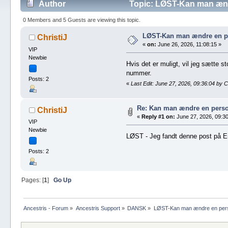
Author
Topic: LØST-Kan man ænd
0 Members and 5 Guests are viewing this topic.
LØST-Kan man ændre en p
ChristiJ
«
on:
June 26, 2026, 11:08:15 »
VIP
Newbie
Hvis det er muligt, vil jeg sætte 
nummer.
Posts: 2
«
Last Edit: June 27, 2026, 09:36:04 by Ch
Re: Kan man ændre en pers
ChristiJ
«
Reply #1 on:
June 27, 2026, 09:30
VIP
Newbie
LØST - Jeg fandt denne post på 
Posts: 2
Pages: [
1
]
Go Up
Ancestris - Forum
»
Ancestris Support
»
DANSK
»
LØST-Kan man ændre en per