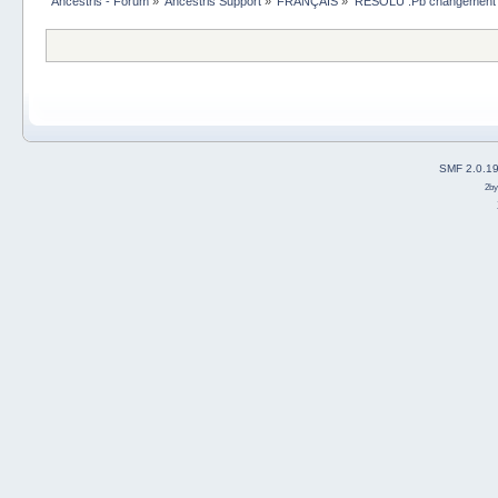
Ancestris - Forum
»
Ancestris Support
»
FRANÇAIS
»
RESOLU :Pb changement da
SMF 2.0.1
2b