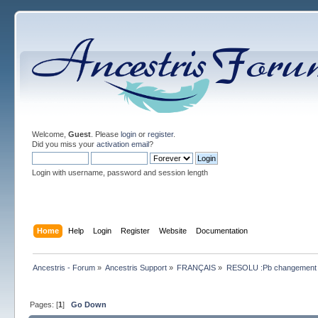
Welcome,
Guest
. Please
login
or
register
.
Did you miss your
activation email
?
Login with username, password and session length
Home
Help
Login
Register
Website
Documentation
Ancestris - Forum
»
Ancestris Support
»
FRANÇAIS
»
RESOLU :Pb changement da
Pages: [
1
]
Go Down