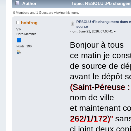
Author
Topic: RESOLU :Pb changemen
0 Members and 1 Guest are viewing this topic.
RESOLU :Pb changement dans cr
bobfrog
source
VIP
«
on:
June 21, 2026, 07:08:41 »
Hero Member
Bonjour à tous
Posts: 196
ce matin je cons
de source de dé
avant le dépôt 
(Saint-Péreuse :
nom de ville
et maintenant 
262/1/172)"
sans
ci joint deux co