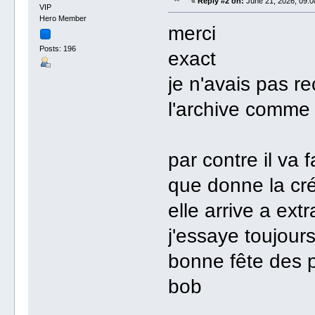
«
Reply #2 on:
June 21, 2026, 09:0
VIP
Hero Member
merci
Posts: 196
exact
je n'avais pas rec
l'archive comme j
par contre il va 
que donne la cré
elle arrive a ex
j'essaye toujours
bonne fête des 
bob