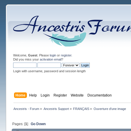
Welcome,
Guest
. Please
login
or
register
.
Did you miss your
activation email
?
Login with username, password and session length
Home
Help
Login
Register
Website
Documentation
Ancestris - Forum
»
Ancestris Support
»
FRANÇAIS
»
Ouverture d'une image
Pages: [
1
]
Go Down