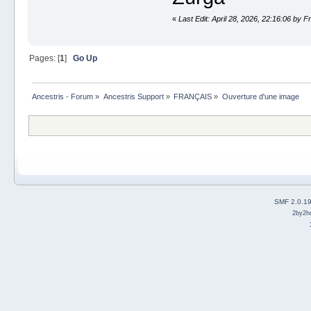
«
Last Edit: April 28, 2026, 22:16:06 by F
Pages: [
1
]
Go Up
Ancestris - Forum
»
Ancestris Support
»
FRANÇAIS
»
Ouverture d'une image
SMF 2.0.1
2by2h