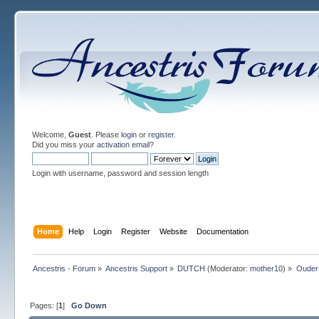
Welcome,
Guest
. Please
login
or
register
.
Did you miss your
activation email
?
Login with username, password and session length
Home
Help
Login
Register
Website
Documentation
Ancestris - Forum
»
Ancestris Support
»
DUTCH
(Moderator:
mother10
) »
Ouder
Pages: [
1
]
Go Down