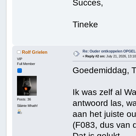
Succes,
Tineke
Re: Ouder ontkoppelen OPGE
Rolf Grielen
«
Reply #2 on:
July 21, 2026, 13:10
VIP
Full Member
Goedemiddag, T
Ik was zelf al Wa
Posts: 36
antwoord las, w
Slàinte Mhath!
aan het juiste ou
(F083, dus van 
Dat is gelukt.