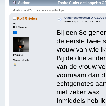
Author
Topic: Ouder ontkoppelen O
0 Members and 2 Guests are viewing this topic.
Ouder ontkoppelen OPGELOST
Rolf Grielen
«
on:
July 14, 2026, 14:57:43 »
VIP
Full Member
Bij een 8e gener
de eerste twee 
vrouw van wie ik
Posts: 36
Bij de drie ande
Slàinte Mhath!
van de vrouw ve
voornaam dan de
echtgenotes aan
niet zeker was.
Inmiddels heb ik