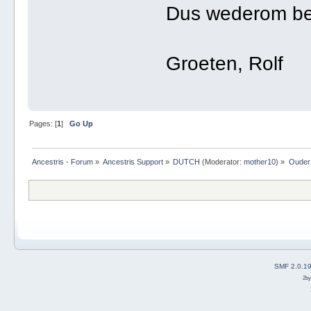
Dus wederom bed
Groeten, Rolf
Pages: [
1
]
Go Up
Ancestris - Forum
»
Ancestris Support
»
DUTCH
(Moderator:
mother10
) »
Ouder
SMF 2.0.1
2b