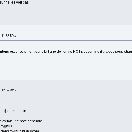
eur ne les voit pas !!
 11:58:59 »
ontenu est directement dans la ligne de l'entité NOTE et comme il y a des sous-étique
 12:57:02 »
^$ (debut et fin)
e c’était une note générale
e cygnus
us dans cygnus ni gedcom