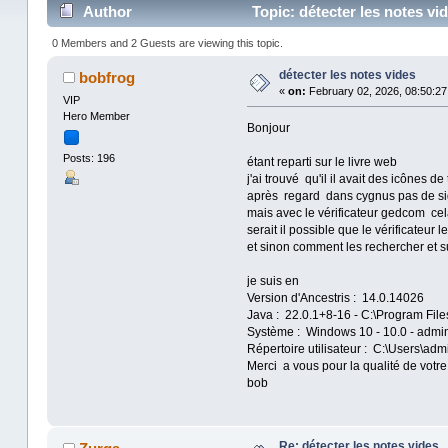
Author
Topic: détecter les notes vi
0 Members and 2 Guests are viewing this topic.
détecter les notes vides
bobfrog
«
on:
February 02, 2026, 08:50:27
VIP
Hero Member
Bonjour
Posts: 196
étant reparti sur le livre web
j'ai trouvé qu'il il avait des icônes de
après regard dans cygnus pas de sig
mais avec le vérificateur gedcom cela
serait il possible que le vérificateur 
et sinon comment les rechercher et s
je suis en
Version d'Ancestris : 14.0.14026
Java : 22.0.1+8-16 - C:\Program File
Système : Windows 10 - 10.0 - admi
Répertoire utilisateur : C:\Users\admi
Merci a vous pour la qualité de votre
bob
Re: détecter les notes vides