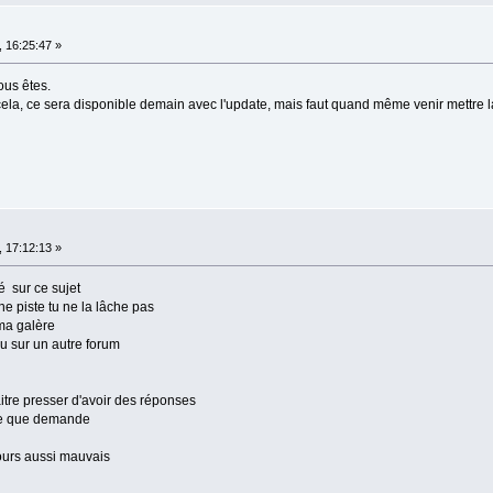
 16:25:47 »
ous êtes.
r cela, ce sera disponible demain avec l'update, mais faut quand même venir mettre l
 17:12:13 »
té sur ce sujet
ne piste tu ne la lâche pas
ma galère
vu sur un autre forum
aitre presser d'avoir des réponses
 ce que demande
ours aussi mauvais