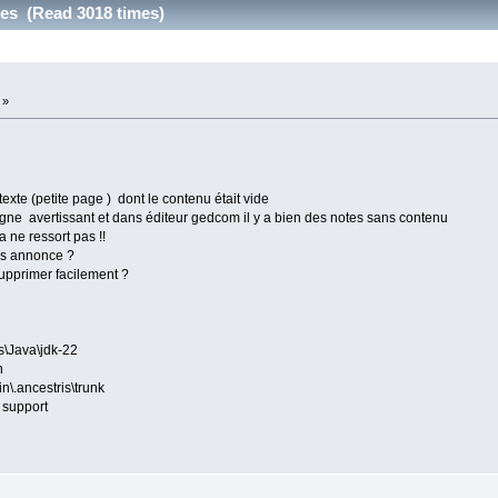
des (Read 3018 times)
 »
 texte (petite page ) dont le contenu était vide
ne avertissant et dans éditeur gedcom il y a bien des notes sans contenu
 ne ressort pas !!
les annonce ?
upprimer facilement ?
s\Java\jdk-22
n
n\.ancestris\trunk
 support