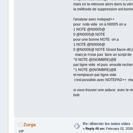
mais on la retrouve alors dans la vér
la méthode de suppression est bonne
l'analyse avec notepad++
pour note vide on à N0005 on a
1 NOTE @N0005@
0 @N0005@ NOTE
pour une bonne NOTE on a
1 NOTE @N0006@
0 @N0006@ NOTE Girard fiacre dit 
mais je n'ose pas faire un script
^0 NOTE @(NOMBRE)@$
par ligne vide et puis ensuite reche
^1 NOTE @(NOMBRE)@$
et remplacer par ligne vide
c'est possible avec NOTEPAD++ mais
si vous trouver une astuce avec le r
bob
Re: détecter les notes vides
Zurga
«
Reply #5 on:
February 02, 2026,
VIP