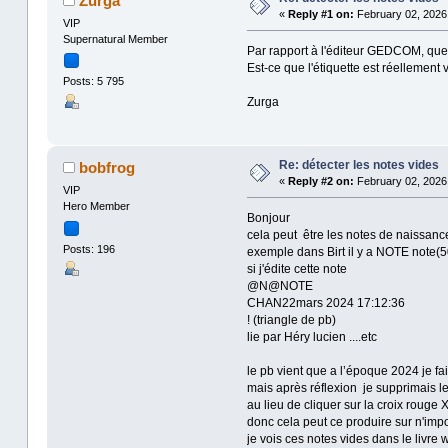
Zurga
«
Reply #1 on:
February 02, 2026,
VIP
Supernatural Member
Par rapport à l'éditeur GEDCOM, quel 
Est-ce que l'étiquette est réellement
Posts: 5 795
Zurga
Re: détecter les notes vides
bobfrog
«
Reply #2 on:
February 02, 2026,
VIP
Hero Member
Bonjour
cela peut être les notes de naissan
Posts: 196
exemple dans Birt il y a NOTE note(
si j'édite cette note
@N@NOTE
CHAN22mars 2024 17:12:36
! (triangle de pb)
lie par Héry lucien ....etc
le pb vient que a l’époque 2024 je fa
mais après réflexion je supprimais le
au lieu de cliquer sur la croix rouge 
donc cela peut ce produire sur n'im
je vois ces notes vides dans le livre 