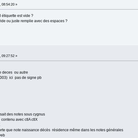
 08:54:20 »
étiquette est vide ?
 vide ou juste remplie avec des espaces ?
 09:27:52 »
ce deces ou autre
5003) ici pas de signe pb
isait des notes sous cygnus
 contenu avec ctlA ctlX
X
porte que note naissance décès résidence même dans les notes générales
web