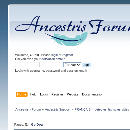
Welcome,
Guest
. Please
login
or
register
.
Did you miss your
activation email
?
Login with username, password and session length
Home
Help
Login
Register
Website
Documentation
Ancestris - Forum
»
Ancestris Support
»
FRANÇAIS
»
détecter  les notes vides
Pages: [
1
]
Go Down