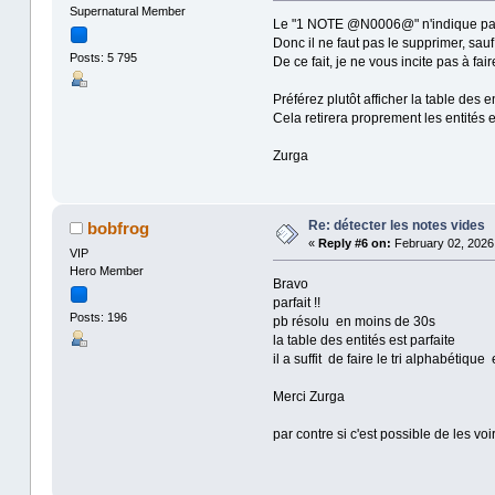
Supernatural Member
Le "1 NOTE @N0006@" n'indique pas u
Donc il ne faut pas le supprimer, sauf
Posts: 5 795
De ce fait, je ne vous incite pas à fair
Préférez plutôt afficher la table des 
Cela retirera proprement les entités e
Zurga
Re: détecter les notes vides
bobfrog
«
Reply #6 on:
February 02, 2026,
VIP
Hero Member
Bravo
parfait !!
Posts: 196
pb résolu en moins de 30s
la table des entités est parfaite
il a suffit de faire le tri alphabétiq
Merci Zurga
par contre si c'est possible de les voir