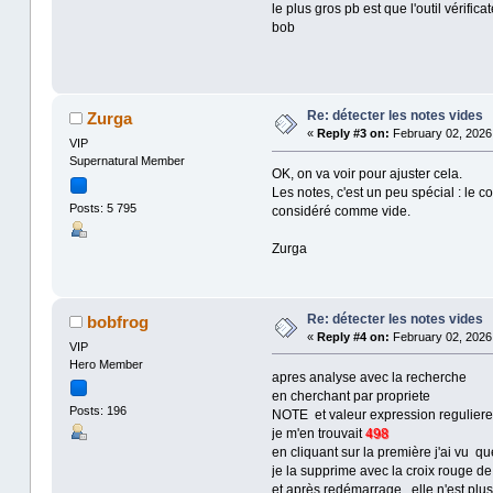
le plus gros pb est que l'outil vérificat
bob
Re: détecter les notes vides
Zurga
«
Reply #3 on:
February 02, 2026,
VIP
Supernatural Member
OK, on va voir pour ajuster cela.
Les notes, c'est un peu spécial : le c
Posts: 5 795
considéré comme vide.
Zurga
Re: détecter les notes vides
bobfrog
«
Reply #4 on:
February 02, 2026,
VIP
Hero Member
apres analyse avec la recherche
en cherchant par propriete
Posts: 196
NOTE et valeur expression reguliere 
je m'en trouvait
498
en cliquant sur la première j'ai vu qu
je la supprime avec la croix rouge d
et après redémarrage elle n'est pl