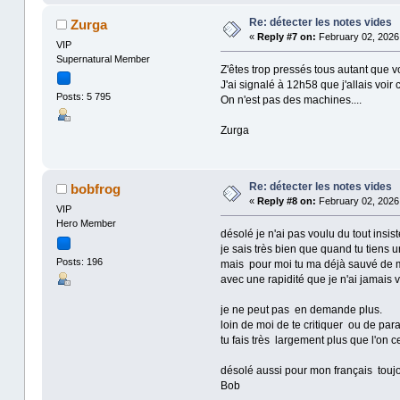
Re: détecter les notes vides
Zurga
«
Reply #7 on:
February 02, 2026,
VIP
Supernatural Member
Z'êtes trop pressés tous autant que v
J'ai signalé à 12h58 que j'allais voi
Posts: 5 795
On n'est pas des machines....
Zurga
Re: détecter les notes vides
bobfrog
«
Reply #8 on:
February 02, 2026,
VIP
Hero Member
désolé je n'ai pas voulu du tout insis
je sais très bien que quand tu tiens u
Posts: 196
mais pour moi tu ma déjà sauvé de 
avec une rapidité que je n'ai jamais 
je ne peut pas en demande plus.
loin de moi de te critiquer ou de par
tu fais très largement plus que l'on
désolé aussi pour mon français touj
Bob