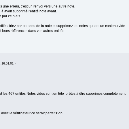
ne erreur, c'est un renvoi vers une autre note.
 à avoir supprimé l'entité note avant.
e par ce biais.
entités, triez par contenu de la note et supprimez les notes qui ont un contenu vide.
t leurs références dans vos autres entités.
 16:01:01 »
ue et les 467 entités Notes vides sont en tête prêtes à être supprimes complétement
 avec le vérificateur ce serait parfait Bob