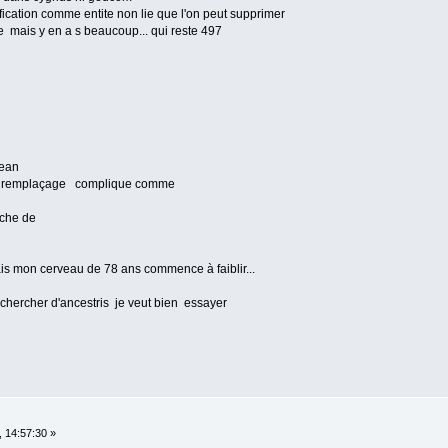
ification comme entite non lie que l'on peut supprimer
 mais y en a s beaucoup... qui reste 497
jean
 de remplaçage complique comme
rche de
 mon cerveau de 78 ans commence à faiblir...
echercher d'ancestris je veut bien essayer
 14:57:30 »