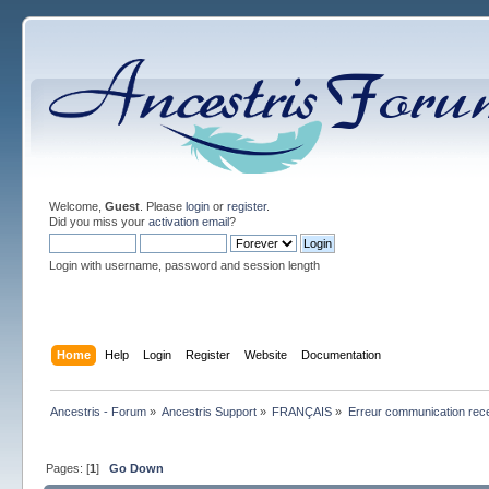
Welcome,
Guest
. Please
login
or
register
.
Did you miss your
activation email
?
Login with username, password and session length
Home
Help
Login
Register
Website
Documentation
Ancestris - Forum
»
Ancestris Support
»
FRANÇAIS
»
Erreur communication rec
Pages: [
1
]
Go Down