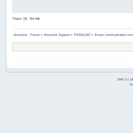
Pages: [
1
]
Go Up
Ancestris - Forum
»
Ancestris Support
»
FRANÇAIS
»
Erreur communication rec
SMF 2.0.1
2b