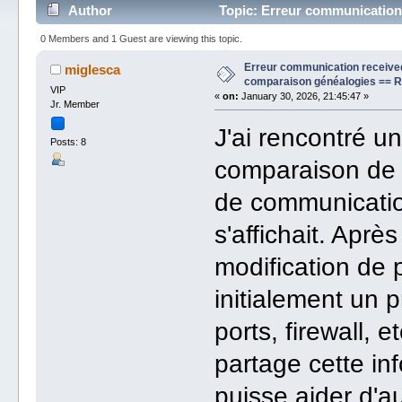
Author
Topic: Erreur communication
(Read 7550 times)
0 Members and 1 Guest are viewing this topic.
Erreur communication received
miglesca
comparaison généalogies == 
VIP
«
on:
January 30, 2026, 21:45:47 »
Jr. Member
J'ai rencontré un
Posts: 8
comparaison de 
de communicatio
s'affichait. Apr
modification de
initialement un 
ports, firewall, e
partage cette in
puisse aider d'au