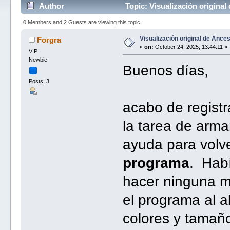
Author
Topic: Visualización original
0 Members and 2 Guests are viewing this topic.
Visualización original de Ances
Forgra
«
on:
October 24, 2025, 13:44:11 »
VIP
Newbie
Buenos días,
Posts: 3
acabo de regist
la tarea de arma
ayuda para volv
programa
. Hab
hacer ninguna m
el programa al a
colores y tamaño