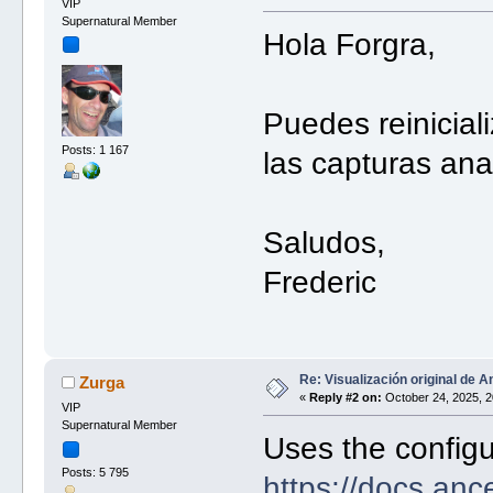
VIP
Supernatural Member
Hola Forgra,
Puedes reinicial
Posts: 1 167
las capturas ana
Saludos,
Frederic
Re: Visualización original de A
Zurga
«
Reply #2 on:
October 24, 2025, 2
VIP
Supernatural Member
Uses the configu
Posts: 5 795
https://docs.anc