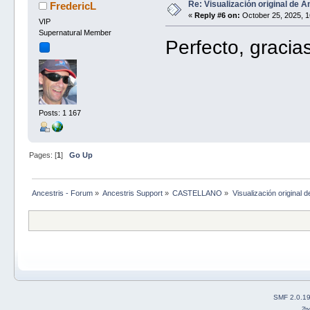
Re: Visualización original de A
FredericL
«
Reply #6 on:
October 25, 2025, 1
VIP
Supernatural Member
Perfecto, gracias
Posts: 1 167
Pages: [
1
]
Go Up
Ancestris - Forum
»
Ancestris Support
»
CASTELLANO
»
Visualización original d
SMF 2.0.1
2b