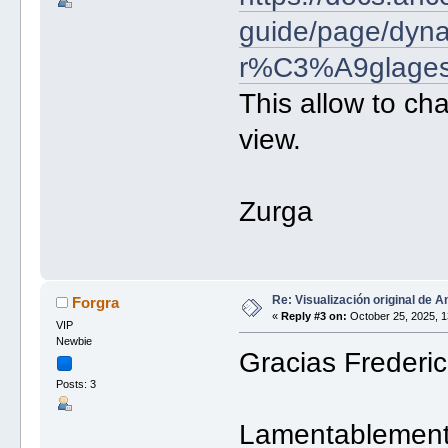
guide/page/dyna
r%C3%A9glage
This allow to ch
view.
Zurga
Re: Visualización original de A
Forgra
«
Reply #3 on:
October 25, 2025, 1
VIP
Newbie
Gracias Frederic
Posts: 3
Lamentablemente