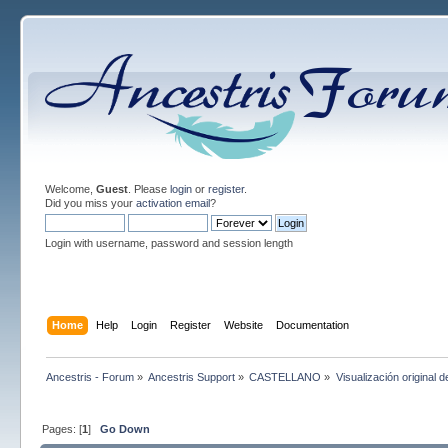
Welcome,
Guest
. Please
login
or
register
.
Did you miss your
activation email
?
Login with username, password and session length
Home
Help
Login
Register
Website
Documentation
Ancestris - Forum
»
Ancestris Support
»
CASTELLANO
»
Visualización original d
Pages: [
1
]
Go Down