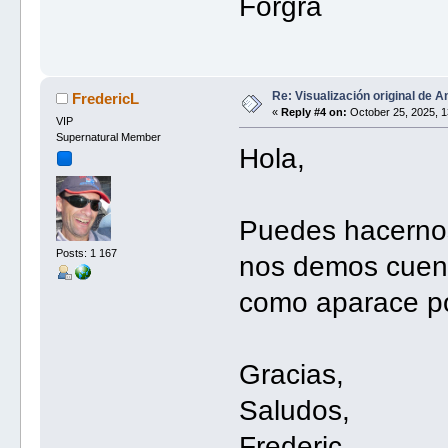
Forgra
Re: Visualización original de A
FredericL
«
Reply #4 on:
October 25, 2025, 1
VIP
Supernatural Member
Hola,
Puedes hacernos
Posts: 1 167
nos demos cuent
como aparace po
Gracias,
Saludos,
Frederic