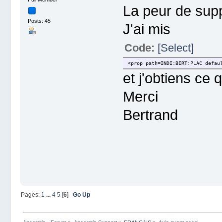
La peur de sup
Posts: 45
J'ai mis
Code:
[Select]
<prop path=INDI:BIRT:PLAC defau
et j'obtiens ce q
Merci
Bertrand
Pages:
1
...
4
5
[
6
]
Go Up