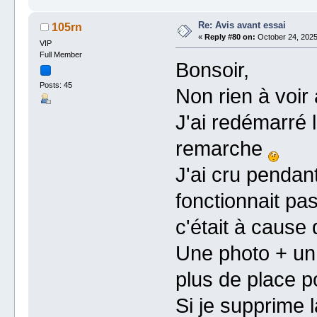
Re: Avis avant essai
105rn
«
Reply #80 on:
October 24, 2025
VIP
Full Member
Bonsoir,
Posts: 45
Non rien à voir 
J'ai redémarré 
remarche
J'ai cru pendan
fonctionnait pa
c'était à cause 
Une photo + un 
plus de place po
Si je supprime l