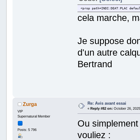
<prop path=INDI:DEAT:PLAC defau
cela marche, ma
Je suppose donc,
d'un autre calq
Bertrand
Re: Avis avant essai
Zurga
«
Reply #82 on:
October 26, 2025
VIP
Supernatural Member
Ou simplement m
Posts: 5 796
vouliez :