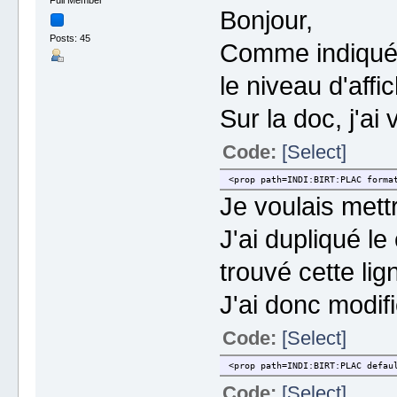
Full Member
Bonjour,
Posts: 45
Comme indiqué 
le niveau d'affi
Sur la doc, j'ai v
Code:
[Select]
<prop path=INDI:BIRT:PLAC forma
Je voulais mett
J'ai dupliqué le
trouvé cette li
J'ai donc modif
Code:
[Select]
<prop path=INDI:BIRT:PLAC defau
Code:
[Select]