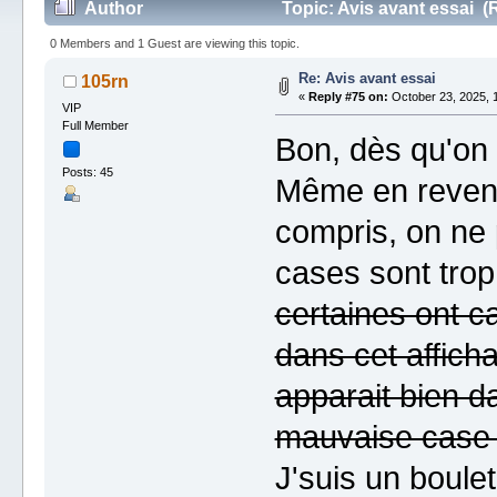
Author
Topic: Avis avant essai (
0 Members and 1 Guest are viewing this topic.
Re: Avis avant essai
105rn
«
Reply #75 on:
October 23, 2025, 
VIP
Full Member
Bon, dès qu'on p
Posts: 45
Même en revenan
compris, on ne p
cases sont trop
certaines ont 
dans cet affich
apparait bien da
mauvaise case 
J'suis un boul