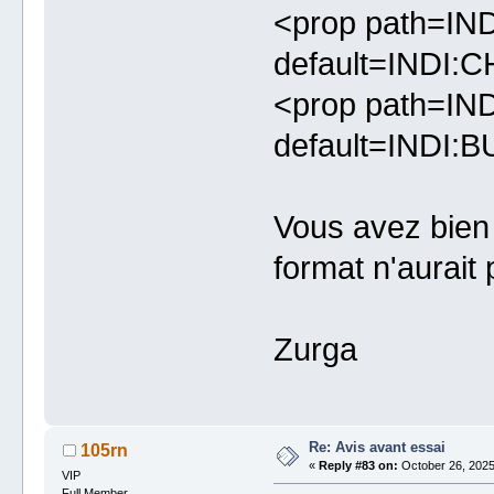
<prop path=IN
default=INDI:
<prop path=IN
default=INDI:B
Vous avez bien 
format n'aurait p
Zurga
Re: Avis avant essai
105rn
«
Reply #83 on:
October 26, 2025
VIP
Full Member