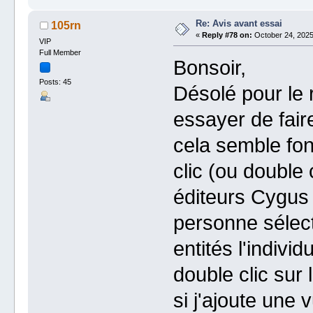
Re: Avis avant essai
105rn
«
Reply #78 on:
October 24, 2025
VIP
Full Member
Bonsoir,
Posts: 45
Désolé pour le 
essayer de fai
cela semble fon
clic (ou double c
éditeurs Cygus 
personne sélect
entités l'indivi
double clic sur 
si j'ajoute une 