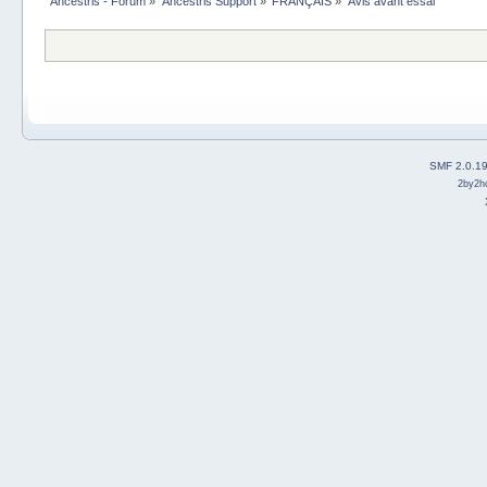
Ancestris - Forum
»
Ancestris Support
»
FRANÇAIS
»
Avis avant essai
SMF 2.0.1
2by2h