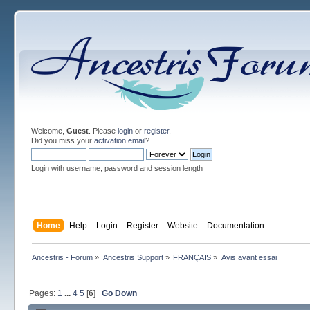
Welcome,
Guest
. Please
login
or
register
.
Did you miss your
activation email
?
Login with username, password and session length
Home
Help
Login
Register
Website
Documentation
Ancestris - Forum
»
Ancestris Support
»
FRANÇAIS
»
Avis avant essai
Pages:
1
...
4
5
[
6
]
Go Down