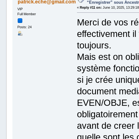
patrick.eche@gmail.com
“Enregistrer” sous Ancestr
«
Reply #11 on:
June 10, 2025, 13:29:18
VIP
Full Member
Merci de vos r
Posts: 24
effectivement il
toujours.
Mais est on obl
système foncti
si je crée uniq
document media
EVEN/OBJE, est 
obligatoirement
avant de creer 
quelle sont le