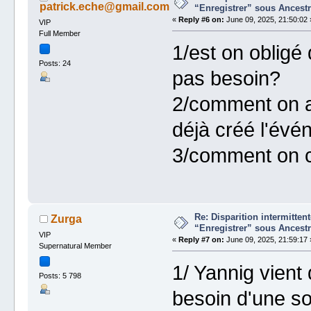
patrick.eche@gmail.com
“Enregistrer” sous Ancestr
«
Reply #6 on:
June 09, 2025, 21:50:02 
VIP
Full Member
1/est on obligé
Posts: 24
pas besoin?
2/comment on as
déjà créé l'év
3/comment on c
Re: Disparition intermitte
Zurga
“Enregistrer” sous Ancestr
VIP
«
Reply #7 on:
June 09, 2025, 21:59:17 
Supernatural Member
1/ Yannig vient
Posts: 5 798
besoin d'une s