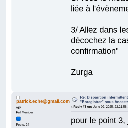
liée à l'évènem
3/ Allez dans le
décochez la cas
confirmation"
Zurga
Re: Disparition intermitte
patrick.eche@gmail.com
“Enregistrer” sous Ancestr
«
Reply #8 on:
June 09, 2025, 22:21:58 
VIP
Full Member
pour le point 3, 
Posts: 24