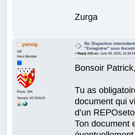
Zurga
Re: Disparition intermitte
yannig
“Enregistrer” sous Ancestr
VIP
«
Reply #10 on:
June 09, 2025, 23:39:54
Hero Member
Bonsoir Patrick
Tu as obligato
Posts: 364
Yannick VOYEAUD
document qui vi
d'un REPOsetor
Ton document e
éventuellement