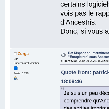
certains logicie
vois pas le rap
d'Ancestris.
Donc, si vous a
Re: Disparition intermitte
Zurga
“Enregistrer” sous Ancestr
VIP
«
Reply #3 on:
June 09, 2025, 18:36:50 
Supernatural Member
Quote from: patric
Posts: 5 798
18:09:46
Je suis un peu déc
comprendre qu'Ances
des sorties imprima