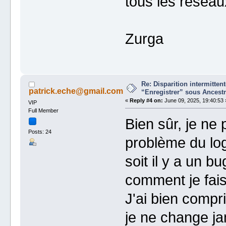
tous les réseau
Zurga
Re: Disparition intermitte
patrick.eche@gmail.com
“Enregistrer” sous Ancestr
«
Reply #4 on:
June 09, 2025, 19:40:53 
VIP
Full Member
Bien sûr, je ne 
Posts: 24
problème du logi
soit il y a un bu
comment je fais
J'ai bien compri
je ne change j