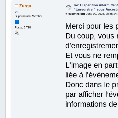
Re: Disparition intermitte
Zurga
“Enregistrer” sous Ancestr
VIP
«
Reply #5 on:
June 09, 2025, 20:55:24 
Supernatural Member
Merci pour les 
Posts: 5 798
Du coup, vous n
d'enregistremen
Et vous ne remp
L'image en part
liée à l'évènem
Donc dans le p
par afficher l’é
informations de 