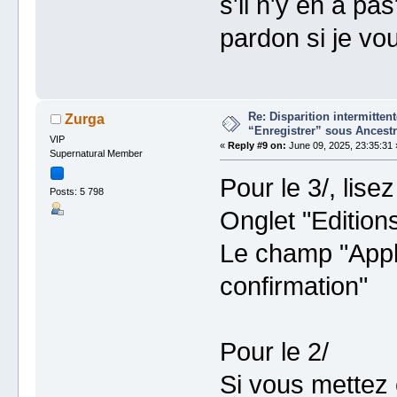
s'il n'y en a pa
pardon si je vo
Re: Disparition intermitte
Zurga
“Enregistrer” sous Ancestr
VIP
«
Reply #9 on:
June 09, 2025, 23:35:31 
Supernatural Member
Pour le 3/, lisez
Posts: 5 798
Onglet "Editions
Le champ "Appli
confirmation"
Pour le 2/
Si vous mettez 