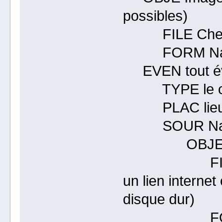
possibles)
FILE Chemin 
FORM Nature du
EVEN tout év
TYPE le ca
PLAC lieu d
SOUR Nature
OBJ
FILE lien ve
un lien internet
disque dur)
FORM typ