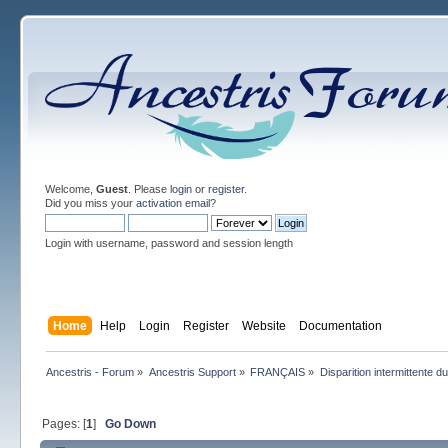
Welcome,
Guest
. Please
login
or
register
.
Did you miss your
activation email
?
Login with username, password and session length
Home
Help
Login
Register
Website
Documentation
Ancestris - Forum
»
Ancestris Support
»
FRANÇAIS
»
Disparition intermittente 
Pages: [
1
]
Go Down