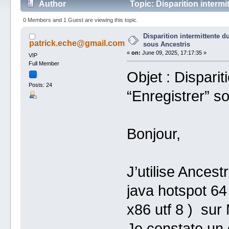
Author
Topic: Disparition interm
times)
0 Members and 1 Guest are viewing this topic.
Disparition intermittente 
patrick.eche@gmail.com
sous Ancestris
«
on:
June 09, 2025, 17:17:35 »
VIP
Full Member
Objet : Dispari
Posts: 24
“Enregistrer” s
Bonjour,
J’utilise Ancest
java hotspot 64
x86 utf 8 ) sur
Je constate un