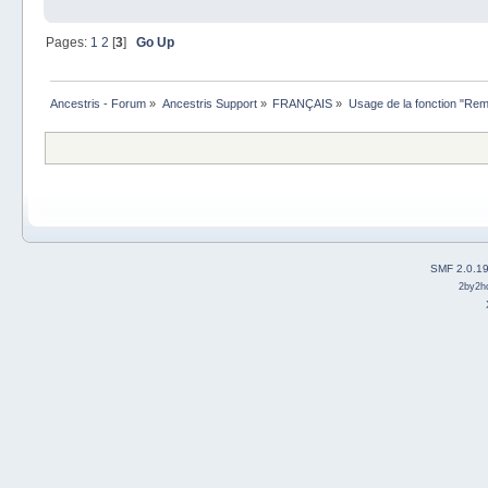
Pages:
1
2
[
3
]
Go Up
Ancestris - Forum
»
Ancestris Support
»
FRANÇAIS
»
Usage de la fonction "R
SMF 2.0.1
2by2h