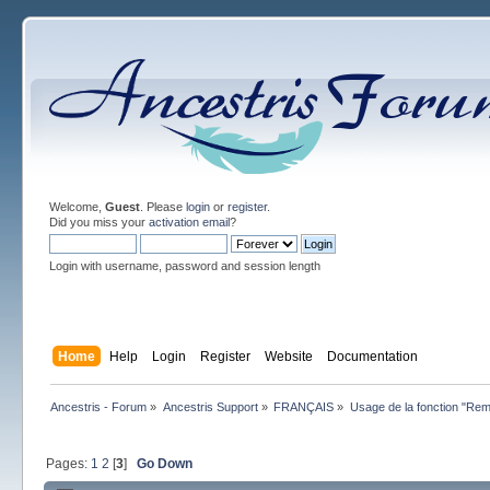
Welcome,
Guest
. Please
login
or
register
.
Did you miss your
activation email
?
Login with username, password and session length
Home
Help
Login
Register
Website
Documentation
Ancestris - Forum
»
Ancestris Support
»
FRANÇAIS
»
Usage de la fonction "R
Pages:
1
2
[
3
]
Go Down