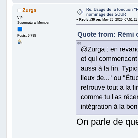
Re: Usage de la fonction "
Zurga
nommage des SOUR
VIP
«
Reply #39 on:
May 23, 2025, 07:51:11
Supernatural Member
Quote from: Rémi o
Posts: 5 795
@Zurga : en revanche
et qui commencent 
aussi à la fin. Typ
lieux de..." ou "Étu
retrouve tout à la f
comme tu l'as récem
intégration à la bo
On parle de quel