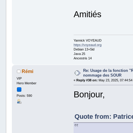
Amitiés
Yannick VOYEAUD
https://voyeaud.org
Debian 13+Sid
Java 25
Ancestris 14
Re: Usage de la fonction "
Rémi
nommage des SOUR
VIP
«
Reply #38 on:
May 23, 2025, 07:44:54
Hero Member
Bonjour,
Posts: 590
Quote from: Patric