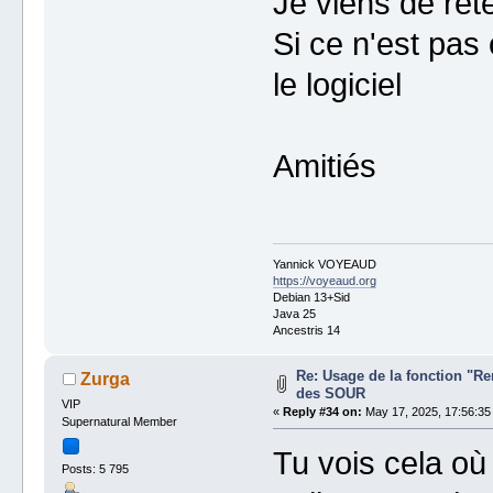
Je viens de ret
Si ce n'est pa
le logiciel
Amitiés
Yannick VOYEAUD
https://voyeaud.org
Debian 13+Sid
Java 25
Ancestris 14
Re: Usage de la fonction "
Zurga
des SOUR
VIP
«
Reply #34 on:
May 17, 2025, 17:56:35
Supernatural Member
Tu vois cela où
Posts: 5 795