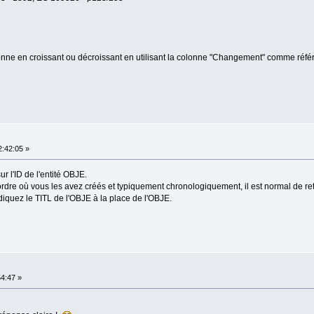
onne en croissant ou décroissant en utilisant la colonne "Changement" comme réfé
:42:05 »
r l'ID de l'entité OBJE.
dre où vous les avez créés et typiquement chronologiquement, il est normal de ret
ndiquez le TITL de l'OBJE à la place de l'OBJE.
54:47 »