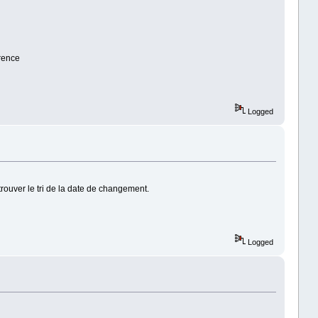
rence
Logged
rouver le tri de la date de changement.
Logged