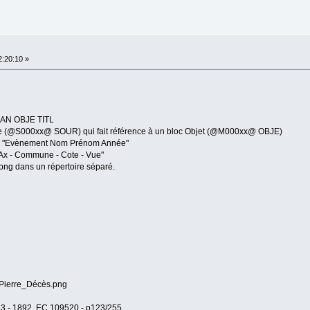
:20:10 »
CHAN OBJE TITL
rce (@S000xx@ SOUR) qui fait référence à un bloc Objet (@M000xx@ OBJE)
més "Evènement Nom Prénom Année"
"Ax - Commune - Cote - Vue"
e png dans un répertoire séparé.
Pierre_Décès.png
83 - 1892, EC 109520 - p123/255