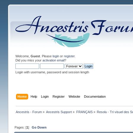
Welcome,
Guest
. Please
login
or
register
.
Did you miss your
activation email
?
Login with username, password and session length
Home
Help
Login
Register
Website
Documentation
Ancestris - Forum
»
Ancestris Support
»
FRANÇAIS
»
Resolu - Tri visuel des 
Pages: [
1
]
Go Down