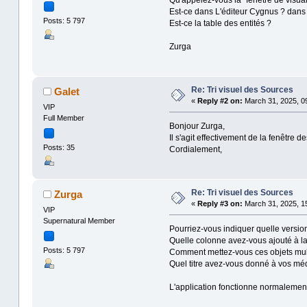
Qu'appelez-vous la "fenêtre de visual
Est-ce dans L'éditeur Cygnus ? dans l
Posts: 5 797
Est-ce la table des entités ?
Zurga
Re: Tri visuel des Sources
Galet
«
Reply #2 on:
March 31, 2025, 09
VIP
Full Member
Bonjour Zurga,
Il s'agit effectivement de la fenêtre de
Posts: 35
Cordialement,
Re: Tri visuel des Sources
Zurga
«
Reply #3 on:
March 31, 2025, 15
VIP
Supernatural Member
Pourriez-vous indiquer quelle versi
Quelle colonne avez-vous ajouté à la 
Posts: 5 797
Comment mettez-vous ces objets mul
Quel titre avez-vous donné à vos mé
L'application fonctionne normalemen