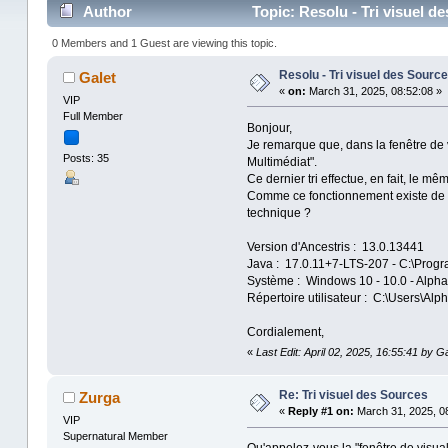
Author
Topic: Resolu - Tri visuel d
0 Members and 1 Guest are viewing this topic.
Resolu - Tri visuel des Sourc
Galet
«
on:
March 31, 2025, 08:52:08 »
VIP
Full Member
Bonjour,
Je remarque que, dans la fenêtre de 
Posts: 35
Multimédiat".
Ce dernier tri effectue, en fait, le 
Comme ce fonctionnement existe de lon
technique ?
Version d'Ancestris : 13.0.13441
Java : 17.0.11+7-LTS-207 - C:\Progr
Système : Windows 10 - 10.0 - Alph
Répertoire utilisateur : C:\Users\Alp
Cordialement,
«
Last Edit: April 02, 2025, 16:55:41 by Ga
Re: Tri visuel des Sources
Zurga
«
Reply #1 on:
March 31, 2025, 08
VIP
Supernatural Member