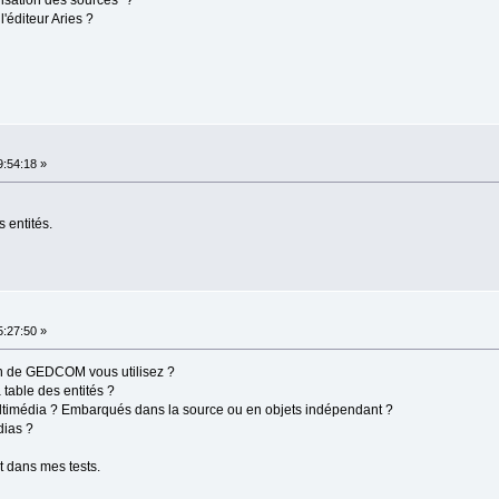
isation des sources" ?
'éditeur Aries ?
:54:18 »
s entités.
:27:50 »
on de GEDCOM vous utilisez ?
table des entités ?
timédia ? Embarqués dans la source ou en objets indépendant ?
dias ?
t dans mes tests.