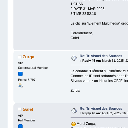
1 CHAN
2 DATE 31 MAR 2025
3 TIME 22:52:18
Le clic sur "Elément Multimédia" ord
Cordialement,
Galet
Re: Tri visuel des Sources
Zurga
«
Reply #5 on:
March 31, 2025, 22
VIP
Supernatural Member
La colonne "Elément Multimédia" tri su
Comme les ID sont ordonnés dans l'or
Posts: 5 797
Si vous voulez un tri sur les OBJE, i
Zurga
Re: Tri visuel des Sources
Galet
«
Reply #6 on:
April 02, 2025, 16:
VIP
Full Member
Merci Zurga,