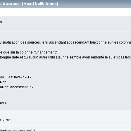
es Sources (Read 8566 times)
es
visualisation des sources, le tri ascendant et descendant fonctionne sur les colonn
même que sur la colonne "Changement".
gue date et qu'aucun autre utilisateur ne semble avoir remonté le sujet (pas trouv
am Files\Java\jdk-17
aRcp
haRcp\.ancestris\trunk
let
»
:58:32 »