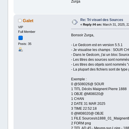
Zurga
Re: Tri visuel des Sources
Galet
«
Reply #4 on:
March 31, 2025, 22
VIP
Full Member
Bonsoir Zurga,
Posts: 35
- Le Gedcom est en version 5.5.1
- Je visualise les champs : SOUR 
- Dans le Gedcom, j'ai un bloc Sou
- Les titres des sources sont nom
- Les titres des objets sont nommés 
- La plupart des fichiers sont de typ
Exemple :
0 @S08026@ SOUR
1 TITL Décès Maignent Pierre 1888
1 OBJE @M08020@
1 CHAN
2 DATE 31 MAR 2025
3 TIME 22:52:18
0 @M08020@ OBJE
1 FILE Sources/s1888_01_Maignent
2 FORM png
2 TITL AD 45 - Meung-sur-Loire - 18