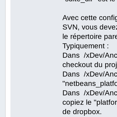
Avec cette config
SVN, vous devez 
le répertoire par
Typiquement :
Dans /xDev/Ance
checkout du proj
Dans /xDev/Ances
"netbeans_platf
Dans /xDev/Ance
copiez le "platfo
de dropbox.