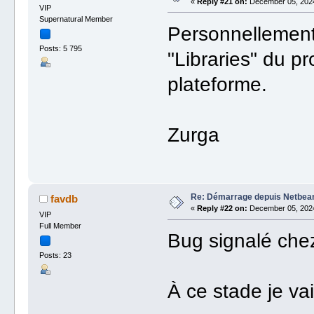
«
Reply #21 on:
December 05, 2024
VIP
Supernatural Member
Personnellement,
Posts: 5 795
"Libraries" du p
plateforme.
Zurga
Re: Démarrage depuis Netbea
favdb
«
Reply #22 on:
December 05, 2024
VIP
Full Member
Bug signalé che
Posts: 23
À ce stade je va