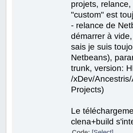
projets, relance,
"custom" est tou
- relance de Net
démarrer à vide
sais je suis tou
Netbeans), para
trunk, version: H
/xDev/Ancestris/
Projects)
Le téléchargeme
clena+build s'i
Code:
[Select]