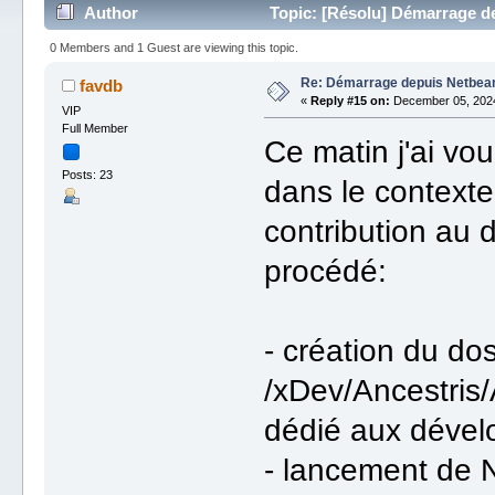
Author
Topic: [Résolu] Démarrage d
0 Members and 1 Guest are viewing this topic.
Re: Démarrage depuis Netbea
favdb
«
Reply #15 on:
December 05, 2024
VIP
Full Member
Ce matin j'ai vou
Posts: 23
dans le contexte
contribution au 
procédé:
- création du do
/xDev/Ancestris
dédié aux dével
- lancement de 