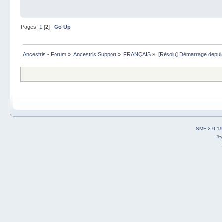
Pages:
1
[
2
]
Go Up
Ancestris - Forum
»
Ancestris Support
»
FRANÇAIS
»
[Résolu] Démarrage depui
SMF 2.0.1
2b