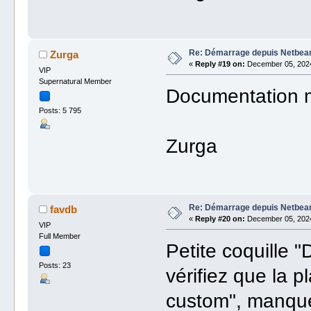
Re: Démarrage depuis Netbea
Zurga
«
Reply #19 on:
December 05, 2024
VIP
Supernatural Member
Documentation m
Posts: 5 795
Zurga
Re: Démarrage depuis Netbea
favdb
«
Reply #20 on:
December 05, 2024
VIP
Full Member
Petite coquille "
Posts: 23
vérifiez que la p
custom", manque