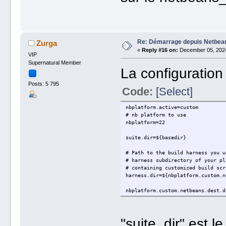
Re: Démarrage depuis Netbea
Zurga
«
Reply #16 on:
December 05, 2024
VIP
Supernatural Member
La configuration
Posts: 5 795
Code:
[Select]
nbplatform.active=custom
# nb platform to use
nbplatform=22
suite.dir=${basedir}
# Path to the build harness you w
# harness subdirectory of your pl
# containing customized build scr
harness.dir=${nbplatform.custom.n
nbplatform.custom.netbeans.dest.d
"suite_dir" est l