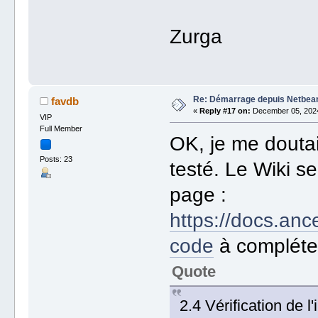
Zurga
Re: Démarrage depuis Netbea
favdb
«
Reply #17 on:
December 05, 2024
VIP
Full Member
OK, je me doutai
Posts: 23
testé. Le Wiki s
page :
https://docs.ance
code
à compléte
Quote
2.4 Vérification de l'