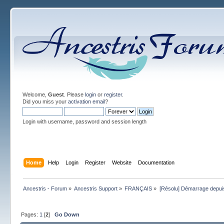
Welcome,
Guest
. Please
login
or
register
.
Did you miss your
activation email
?
Login with username, password and session length
Home
Help
Login
Register
Website
Documentation
Ancestris - Forum
»
Ancestris Support
»
FRANÇAIS
»
[Résolu] Démarrage depui
Pages:
1
[
2
]
Go Down