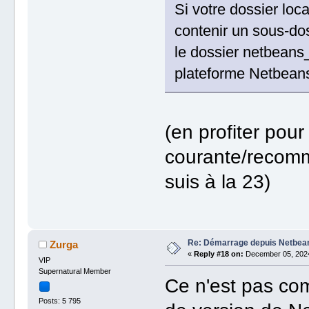
Si votre dossier loca
contenir un sous-dos
le dossier netbeans_
plateforme Netbeans
(en profiter pou
courante/recomm
suis à la 23)
Re: Démarrage depuis Netbea
Zurga
«
Reply #18 on:
December 05, 2024
VIP
Supernatural Member
Ce n'est pas co
Posts: 5 795