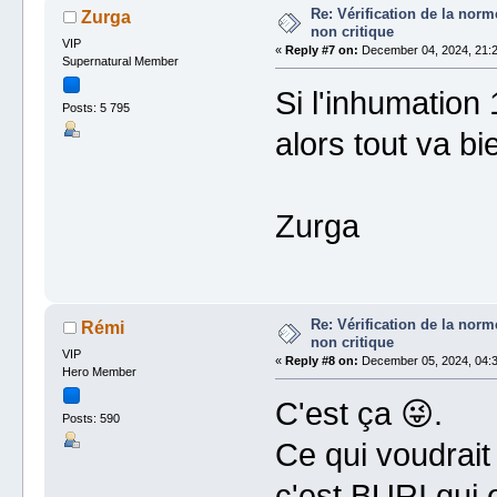
Re: Vérification de la no
Zurga
non critique
VIP
«
Reply #7 on:
December 04, 2024, 21:2
Supernatural Member
Si l'inhumation
Posts: 5 795
alors tout va b
Zurga
Re: Vérification de la no
Rémi
non critique
VIP
«
Reply #8 on:
December 05, 2024, 04:3
Hero Member
C'est ça 😜.
Posts: 590
Ce qui voudrait
c'est BURI qui e