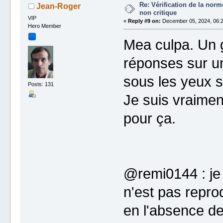
Re: Vérification de la no
Jean-Roger
non critique
VIP
«
Reply #9 on:
December 05, 2024, 06:2
Hero Member
Mea culpa. Un 
réponses sur un
sous les yeux sa
Posts: 131
Je suis vraimen
pour ça.
@remi0144 : je 
n'est pas reprod
en l'absence de