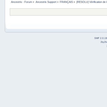
Ancestris - Forum
»
Ancestris Support
»
FRANÇAIS
»
[RESOLU] Vérification de
SMF 2.0.1
2by2h