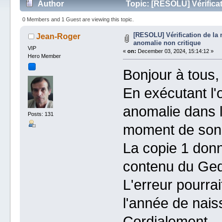
Author
Topic: [RESOLU] Vérifica
times)
0 Members and 1 Guest are viewing this topic.
[RESOLU] Vérification de l
Jean-Roger
anomalie non critique
VIP
«
on:
December 03, 2024, 15:14:12 »
Hero Member
Bonjour à tous,
En exécutant l'ou
anomalie dans l
Posts: 131
moment de son 
La copie 1 donne 
contenu du Ge
L'erreur pourrai
l'année de nais
Cordialement