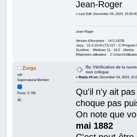
Jean-Roger
«
Last Edit: December 04, 2024, 15:00:4
Jean-Roger
Version d'Ancestris : 14.0.14235
Java : 21.0.10+8-LTS-217 - C:\Program F
Système : Windows 11 - 10.0 - Jiherbe
Répertoire utilisateur : C:\Users\Utilisate
Re: Vérification de la no
Zurga
non critique
VIP
«
Reply #4 on:
December 04, 2024, 15:0
Supernatural Member
Qu'il n'y ait p
Posts: 5 795
choque pas puis
On note que v
mai 1882
C'est peut-être 