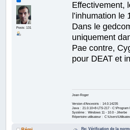
Effectivement, l
l'inhumation le 
Dans le gedcom
Posts: 131
uniquement da
Pae contre, Cyg
pour DEAT et i
Jean-Roger
Version d'Ancestris : 14.0.14235
Java : 21.0.10+8-LTS-217 - C:\Program F
Système : Windows 11 - 10.0 - Jiherbe
Répertoire utilisateur : C:\Users\Utilisate
Re: Vérification de la no
Rémi