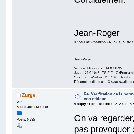
Jean-Roger
«
Last Edit: December 06, 2024, 09:46:3
Jean-Roger
Version d'Ancestris : 14.0.14235
Java : 21.0.10+8-LTS-217 - C:\Program F
Système : Windows 11 - 10.0 - Jiherbe
Répertoire utilisateur : C:\Users\Utilisate
Re: Vérification de la no
Zurga
non critique
VIP
«
Reply #1 on:
December 03, 2024, 15:3
Supernatural Member
On va regarder,
Posts: 5 795
pas provoquer 