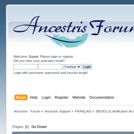
Welcome,
Guest
. Please
login
or
register
.
Did you miss your
activation email
?
Login with username, password and session length
Home
Help
Login
Register
Website
Documentation
Ancestris - Forum
»
Ancestris Support
»
FRANÇAIS
»
[RESOLU] Vérification de
Pages: [
1
]
Go Down