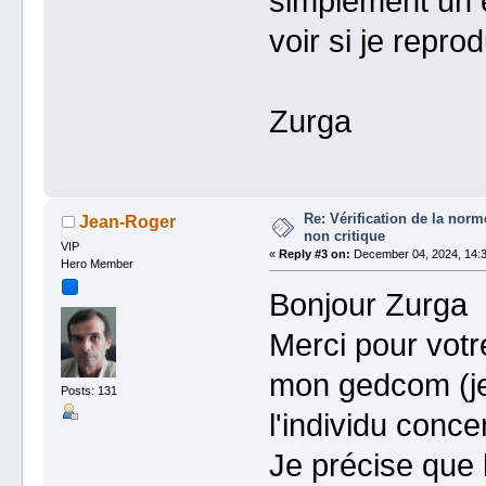
simplement un 
voir si je repr
Zurga
Re: Vérification de la no
Jean-Roger
non critique
VIP
«
Reply #3 on:
December 04, 2024, 14:3
Hero Member
Bonjour Zurga
Merci pour vot
mon gedcom (je 
Posts: 131
l'individu conce
Je précise que 