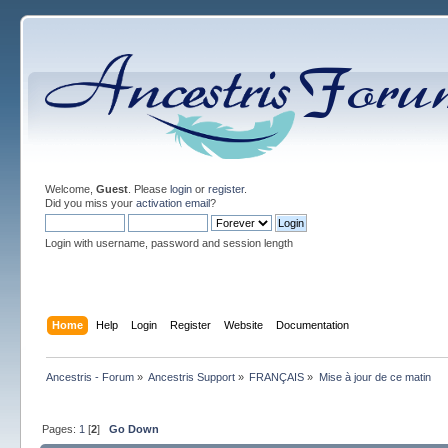
Welcome,
Guest
. Please
login
or
register
.
Did you miss your
activation email
?
Login with username, password and session length
Home
Help
Login
Register
Website
Documentation
Ancestris - Forum
»
Ancestris Support
»
FRANÇAIS
»
Mise à jour de ce matin
Pages:
1
[
2
]
Go Down