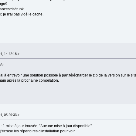
.mga9
.ancestris/trunk
je n'ai pas vidé le cache.
4, 14:42:18 »
iée.
à entrevoir une solution possible à part télécharger le zip de la version sur le site e
main après la prochaine compilation.
4, 05:29:33 »
 1 mise à jour trouvée, "Aucune mise à jour disponible".
j'écrase les répertoires d'installation pour voir.