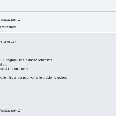
iles\Java\jdk-17
cestris\trunk
, 18:05:11 »
 C:\Program Files le dossier Ancestris.
roit.
se à jour en attente.
lle mise à jour pour voir si le problème revient.
iles\Java\jdk-17