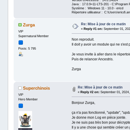
Version d'Ancestris : 14.0.14024
Java : 17.0.9+11-LTS-201 - C:\Program F
Système : Windows 11 - 10.0 - ericd
Répertoire utilisateur : C:\Users\ericd\.an
Re: Mise à jour de ce matin
Zurga
«
Reply #1 on:
September 01, 2024
VIP
Supernatural Member
Non reproduit.
Il doit y avoir un module qui ne s'est
Posts: 5 795
Je vous invite à aller dans le répertoi
Puis de relancer Ancestris.
Zurga
Re: Mise à jour de ce matin
Superchinois
«
Reply #2 on:
September 01, 2024,
VIP
Hero Member
Bonjour Zurga,
ça n'a pas fonctionné, "update", "upd
Je donne mon Log en pièce jointe.
Je ne suis pas très bon pour décrypter
Il y a une chose qui semble créer un