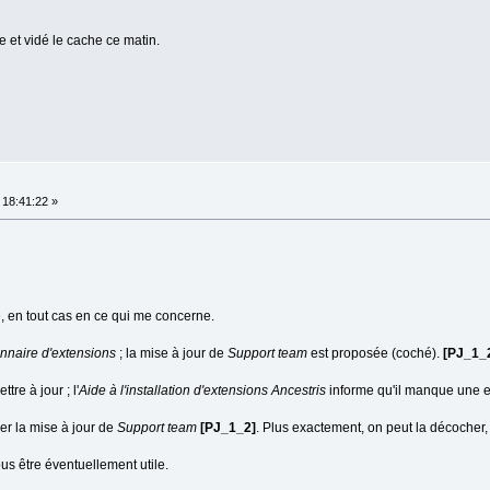
e et vidé le cache ce matin.
 18:41:22 »
, en tout cas en ce qui me concerne.
nnaire d'extensions
; la mise à jour de
Support team
est proposée (coché).
[PJ_1_
tre à jour ; l'
Aide à l'installation d'extensions Ancestris
informe qu'il manque une ex
her la mise à jour de
Support team
[PJ_1_2]
. Plus exactement, on peut la décocher,
us être éventuellement utile.