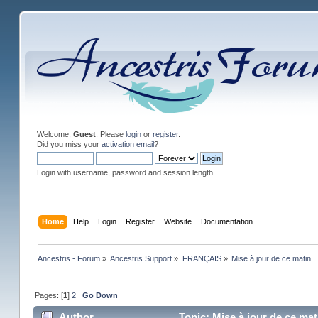
Welcome,
Guest
. Please
login
or
register
.
Did you miss your
activation email
?
Login with username, password and session length
Home
Help
Login
Register
Website
Documentation
Ancestris - Forum
»
Ancestris Support
»
FRANÇAIS
»
Mise à jour de ce matin
Pages: [
1
]
2
Go Down
Author
Topic: Mise à jour de ce ma