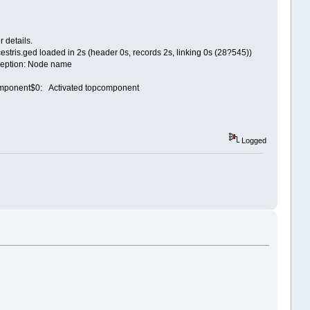
r details.
s.ged loaded in 2s (header 0s, records 2s, linking 0s (28?545))
ception: Node name
omponent$0: Activated topcomponent
Logged