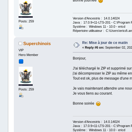
Bonne journée
Version d'Ancestris : 14.0.14024
Posts: 259
Java : 17.0.9+11-LTS-201 - C:\Program F
Système : Windows 11 - 10.0 - ericd
Répertoire utilisateur : C:\Users\ericd\.an
Re: Mise à jour de ce matin
Superchinois
«
Reply #6 on:
September 02, 2024
VIP
Hero Member
Bonjour,
J'ai téléchargé le ZIP et supprimé sur
j'ai décompresser le ZIP au même end
Tout est ok, plus de message d'une mi
Je vais maintenant attendre une nouve
Posts: 259
Je vous tiens au courant.
Bonne soirée
Version d'Ancestris : 14.0.14024
Java : 17.0.9+11-LTS-201 - C:\Program F
Système : Windows 11 - 10.0 - ericd