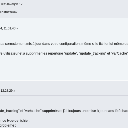
iles\Java\jdk-17
cestris\trunk
, 11:31:48 »
 pas correctement mis à jour dans votre configuration, même si le fichier lui même est
re utilisateur et à supprimer les répertorie "update", "update_tracking" et "var/cache"
 12:28:29 »
ate_tracking" et "var/cache" supprimés et j'ai toujours une mise à jour sans télécha
 ce type de fichier.
 problème :