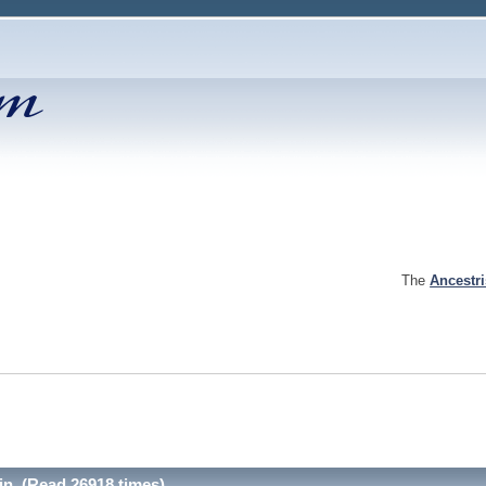
The
Ancestr
tin (Read 26918 times)