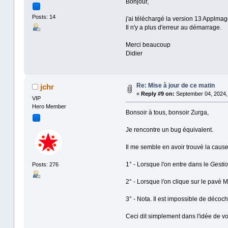
Bonjour,
Posts: 14
j'ai téléchargé la version 13 Applmag
Il n'y a plus d'erreur au démarrage.
Merci beaucoup
Didier
Re: Mise à jour de ce matin
jchr
«
Reply #9 on:
September 04, 2024,
VIP
Hero Member
Bonsoir à tous, bonsoir Zurga,
Je rencontre un bug équivalent.
Il me semble en avoir trouvé la cause
1° - Lorsque l'on entre dans le
Gestio
Posts: 276
2° - Lorsque l'on clique sur le pavé Met
3° - Nota. Il est impossible de décoc
Ceci dit simplement dans l'idée de vo