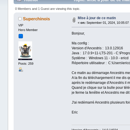
0 Members and 1 Guest are viewing this topic.
Mise à jour de ce matin
Superchinois
«
on:
September 01, 2024, 10:05:07 
VIP
Hero Member
Bonjour,
Ma config :
Version d'Ancestris : 13.0.12916
Java : 17.0.9+11-LTS-201 - C:\Progr
Système : Windows 11 - 10.0 - ericd
Répertoire utilisateur : C:\Users\ericd
Posts: 259
Ce matin au démarrage Ancestris me di
A la fin du téléchargement il me dis q
après le redémarrage d'Ancestris il me 
Quand je clique sur la bulle pour télé
je ferme la fenêtre et Ancestris me dit
J'ai redémarré Ancestris plusieurs fois
Eric