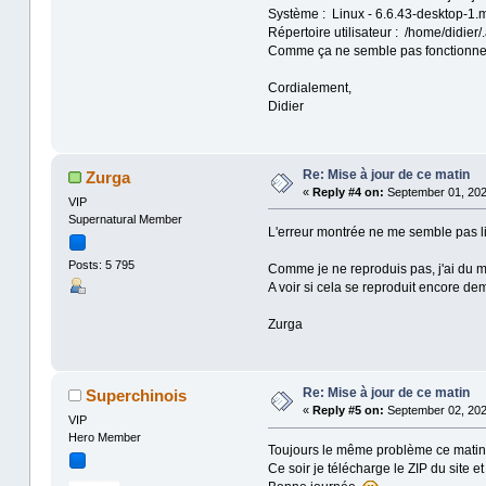
Système : Linux - 6.6.43-desktop-1
Répertoire utilisateur : /home/didier/
Comme ça ne semble pas fonctionner, 
Cordialement,
Didier
Re: Mise à jour de ce matin
Zurga
«
Reply #4 on:
September 01, 202
VIP
Supernatural Member
L'erreur montrée ne me semble pas l
Posts: 5 795
Comme je ne reproduis pas, j'ai du mal 
A voir si cela se reproduit encore de
Zurga
Re: Mise à jour de ce matin
Superchinois
«
Reply #5 on:
September 02, 202
VIP
Hero Member
Toujours le même problème ce matin :
Ce soir je télécharge le ZIP du site et 