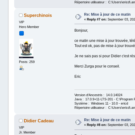
Répertoire utilisateur : C:\Users\ericd\.an
Re: Mise à jour de ce matin
Superchinois
«
Reply #7 on:
September 03, 202
VIP
Hero Member
Bonjour,
ce matin une mise à jour trouvée, tél
Tout est ok, pas de mise à jour trouv
Je ne sais pas si pour Didier c'est r
Posts: 259
Merci Zurga pour le conseil.
Eric
Version d'Ancestris : 14.0.14024
Java : 17.0.9+11-LTS-201 - C:\Program F
Système : Windows 11 - 10.0 - ericd
Répertoire utilisateur : C:\Users\ericd\.an
Re: Mise à jour de ce matin
Didier Cadeau
«
Reply #8 on:
September 03, 2024
VIP
Jr. Member