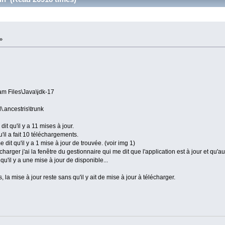
»
am Files\Java\jdk-17
\.ancestris\trunk
t qu'il y a 11 mises à jour.
u'il a fait 10 téléchargements.
dit qu'il y a 1 mise à jour de trouvée. (voir img 1)
charger j'ai la fenêtre du gestionnaire qui me dit que l'application est à jour et qu'a
 qu'il y a une mise à jour de disponible...
, la mise à jour reste sans qu'il y ait de mise à jour à télécharger.