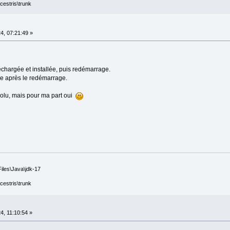
cestris\trunk
4, 07:21:49 »
échargée et installée, puis redémarrage.
ée après le redémarrage.
ésolu, mais pour ma part oui
iles\Java\jdk-17
cestris\trunk
, 11:10:54 »