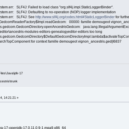
m.err: SLF4J: Failed to load class "org.slf4j.impl.StaticLoggerBinder".
em.err: SLF4J: Defaulting to no-operation (NOP) logger implementation
stem.err: SLF4J: See
http://www.slf4j.org/codes.html#StaticLoggerBinder
for furthe
.GedcomReaderFactory$Impl.readGedcom: 00000: famille demougeot vignon_ancestri
ris.gedcom.GedcomDirectory.openAncestrisGedcom: java.lang.IllegalArgumentEx
ditor\ancestris-modules-editors-genealogyeditor-editors too long
ris.gedcom.GedcomDirectory$DefaultGedcomDirectoryImpl.lambda$activateTopC
SearchTopComponent for context famille demougeot vignon_ancestris.ged|I6837
iles\Java\jdk-17
cestris\trunk
4, 14:21:21 »
java-17-openjdk-17.0.11.0.9-1.mga9.x86_64