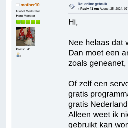
Re: online gebruik
mother10
«
Reply #1 on:
August 25, 2024, 07
Global Moderator
Hero Member
Hi,
Nee helaas dat w
Posts: 341
Dan moet een an
zoals geneanet, 
Of zelf een serv
gratis programma
gratis Nederla
Alleen weet ik ni
gebruikt kan wo