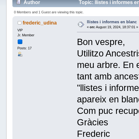
Author
Topic: llistes i informes 
0 Members and 1 Guest are viewing this topic.
llistes i informes en blanc
frederic_udina
«
on:
August 19, 2024, 18:37:01 »
VIP
Jr. Member
Bon vespre,
Posts: 17
Utilitzo Ancestri
meu arbre. En e
tant amb ancest
"llistes i infor
apareix en blan
Com puc recupe
Gràcies
Frederic