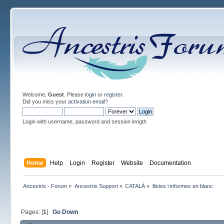
Welcome,
Guest
. Please
login
or
register
.
Did you miss your
activation email
?
Login with username, password and session length
Home
Help
Login
Register
Website
Documentation
Ancestris - Forum
»
Ancestris Support
»
CATALÀ
»
llistes i informes en blanc
Pages: [
1
]
Go Down