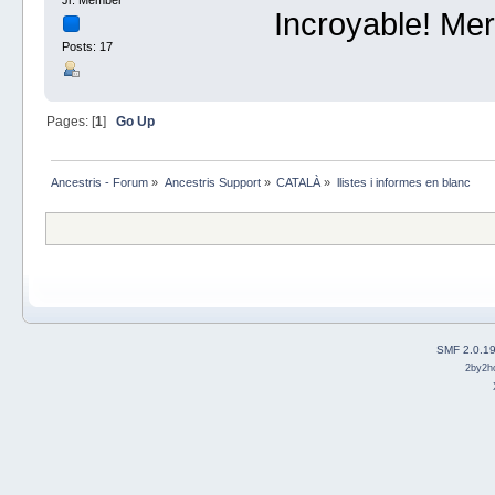
Incroyable! Me
Posts: 17
Pages: [
1
]
Go Up
Ancestris - Forum
»
Ancestris Support
»
CATALÀ
»
llistes i informes en blanc
SMF 2.0.1
2by2h