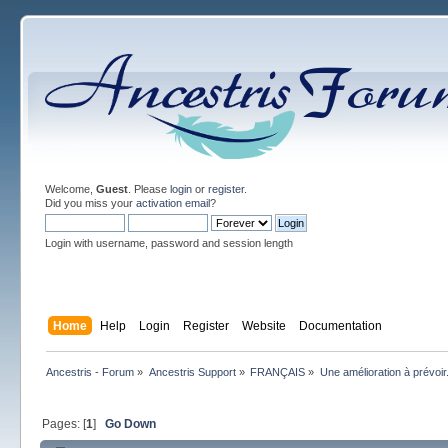
Welcome,
Guest
. Please
login
or
register
.
Did you miss your
activation email
?
Login with username, password and session length
Home
Help
Login
Register
Website
Documentation
Ancestris - Forum
»
Ancestris Support
»
FRANÇAIS
»
Une amélioration à prévoir
Pages: [
1
]
Go Down