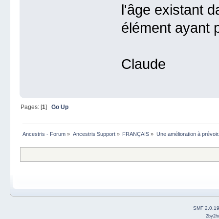
l'âge existant 
élément ayant p
Claude
Pages: [
1
]
Go Up
Ancestris - Forum
»
Ancestris Support
»
FRANÇAIS
»
Une amélioration à prévoir
SMF 2.0.1
2by2h