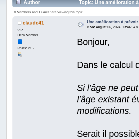
Author
Topic: Une amélioration à
0 Members and 1 Guest are viewing this topic.
Une amélioration à prévoir
claude41
«
on:
August 06, 2024, 13:44:54 »
VIP
Hero Member
Bonjour,
Posts: 215
Dans le calcul d
Si l'âge ne peu
l'âge existant 
modifications.
Serait il possib