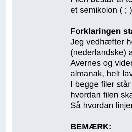
et semikolon ( ; )
Forklaringen stå
Jeg vedhæfter h
(nederlandske) a
Avernes og vider
almanak, helt la
I begge filer stå
hvordan filen sk
Så hvordan linje
BEMÆRK: