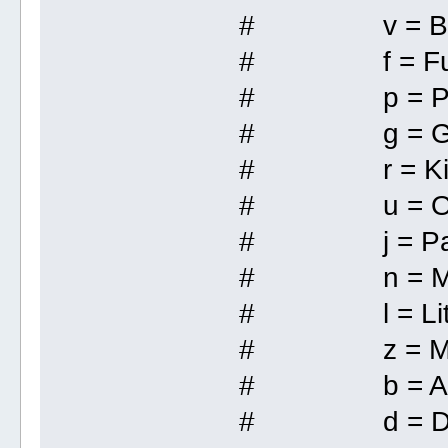
# v = Bat
# f = Funda
# p = Politi
# g = Gen
# r = Kings
# u = Other
# j = Painti
# n = Musi
# l = Litte
# z = Movie,
# b = Annive
# d = De