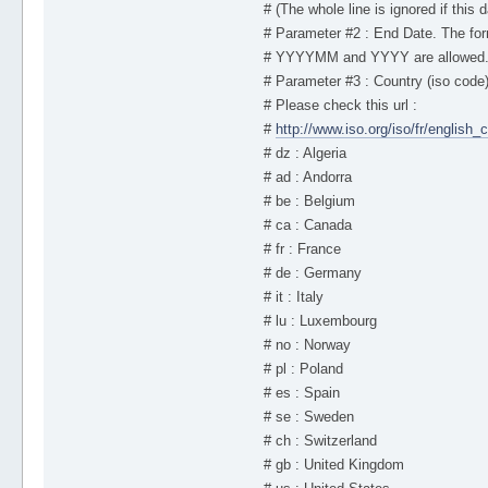
# (The whole line is ignored if this 
# Parameter #2 : End Date. The fo
# YYYYMM and YYYY are allowed
# Parameter #3 : Country (iso code
# Please check this url :
#
http://www.iso.org/iso/fr/engli
# dz : Algeria
# ad : Andorra
# be : Belgium
# ca : Canada
# fr : France
# de : Germany
# it : Italy
# lu : Luxembourg
# no : Norway
# pl : Poland
# es : Spain
# se : Sweden
# ch : Switzerland
# gb : United Kingdom