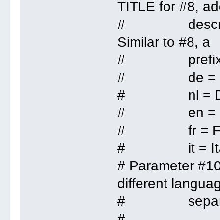
TITLE for #8, ad
# description
Similar to #8, a
# prefix is
# de = G
# nl = Du
# en = En
# fr = Fr
# it = Ita
# Parameter #10
different langua
# separated
#