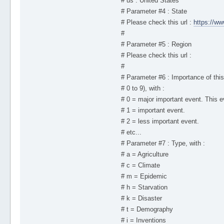
# us : United States
# Parameter #4 : State
# Please check this url :
https://ww
#
# Parameter #5 : Region
# Please check this url :
#
# Parameter #6 : Importance of this
# 0 to 9), with :
# 0 = major important event. This e
# 1 = important event.
# 2 = less important event.
# etc...
# Parameter #7 : Type, with :
# a = Agriculture
# c = Climate
# m = Epidemic
# h = Starvation
# k = Disaster
# t = Demography
# i = Inventions