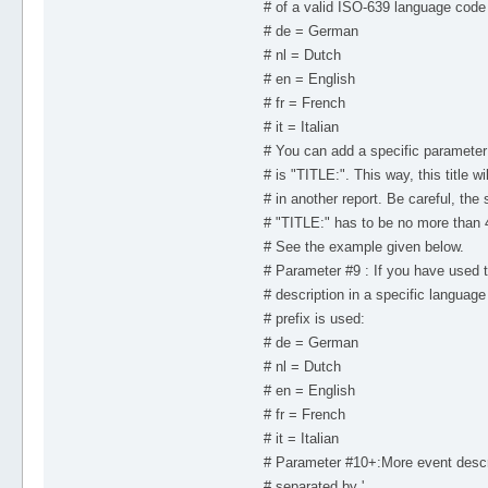
# of a valid ISO-639 language code 
# de = German
# nl = Dutch
# en = English
# fr = French
# it = Italian
# You can add a specific parameter
# is "TITLE:". This way, this title w
# in another report. Be careful, the
# "TITLE:" has to be no more than 
# See the example given below.
# Parameter #9 : If you have used 
# description in a specific language 
# prefix is used:
# de = German
# nl = Dutch
# en = English
# fr = French
# it = Italian
# Parameter #10+:More event descri
# separated by '