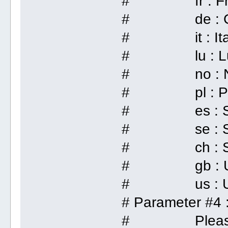
# fr : Fr
# de : Ge
# it : Ita
# lu : Lux
# no : No
# pl : Po
# es : Sp
# se : Sw
# ch : Swi
# gb : Uni
# us : Unit
# Parameter #4 :
# Please che