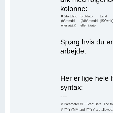
kolonne:
# Startdato
Slutdato
Land
(ååmmdd
(ååååmmdd
(ISO=dk
eller åååå)
eller åååå)
Spørg hvis du er 
arbejde.
Her er lige hele 
syntax:
---
# Parameter #1 : Start Date. The 
# YYYYMM and YYYY are allowed