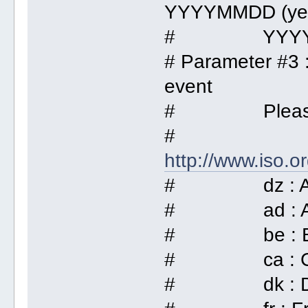
YYYYMMDD (year
# YYYYMM a
# Parameter #3 :
event
# Please che
#
http://www.iso.
# dz : Alg
# ad : An
# be : Be
# ca : Ca
# dk : Da