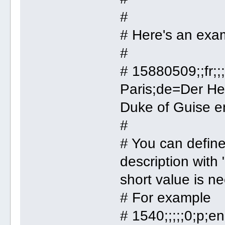
#
# Here's an exam
#
# 15880509;;fr;;
Paris;de=Der He
Duke of Guise en
#
# You can define 
description with
short value is n
# For example
# 1540;;;;;0;p;