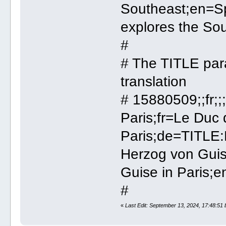
Southeast;en=Sp
explores the So
#
# The TITLE par
translation
# 15880509;;fr;
Paris;fr=Le Duc
Paris;de=TITLE:
Herzog von Guis
Guise in Paris;
#
«
Last Edit: September 13, 2024, 17:48:51