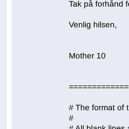
Tak på forhånd fo
Venlig hilsen,
Mother 10
=============
# The format of th
#
# All blank lines