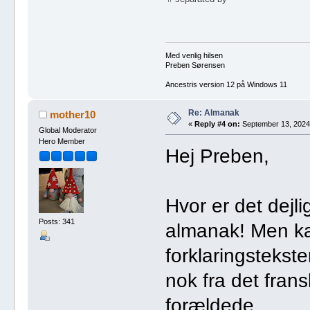
Med venlig hilsen
Preben Sørensen
Ancestris version 12 på Windows 11
Re: Almanak
mother10
«
Reply #4 on:
September 13, 2024,
Global Moderator
Hero Member
Hej Preben,
Hvor er det dejl
Posts: 341
almanak! Men ka
forklaringstekst
nok fra det fran
forældede.