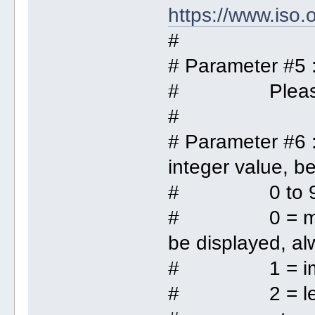
https://www.iso.
#
# Parameter #5 
# Please che
#
# Parameter #6 :
integer value, b
# 0 to 9), 
# 0 = major i
be displayed, al
# 1 = impor
# 2 = less i