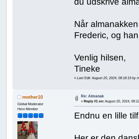
du udskrive alm
Når almanakken e
Frederic, og han v
Venlig hilsen,
Tineke
«
Last Edit: August 20, 2024, 08:18:19 by 
Re: Almanak
mother10
«
Reply #1 on:
August 20, 2024, 08:22
Global Moderator
Hero Member
Endnu en lille til
Her er den dans