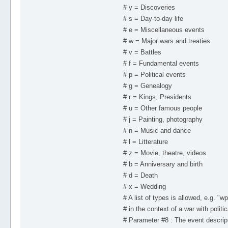
# y = Discoveries
# s = Day-to-day life
# e = Miscellaneous events
# w = Major wars and treaties
# v = Battles
# f = Fundamental events
# p = Political events
# g = Genealogy
# r = Kings, Presidents
# u = Other famous people
# j = Painting, photography
# n = Music and dance
# l = Litterature
# z = Movie, theatre, videos
# b = Anniversary and birth
# d = Death
# x = Wedding
# A list of types is allowed, e.g. "
# in the context of a war with politi
# Parameter #8 : The event descripti