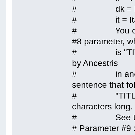
# dk = Da
# it = Ita
# You can add
#8 parameter, w
# is "TITLE:".
by Ancestris
# in another 
sentence that fo
# "TITLE:" h
characters long.
# See the e
# Parameter #9 