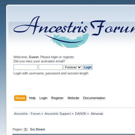
Welcome,
Guest
. Please
login
or
register
.
Did you miss your
activation email
?
Login with username, password and session length
Home
Help
Login
Register
Website
Documentation
Ancestris - Forum
»
Ancestris Support
»
DANSK
»
Almanak
Pages: [
1
]
Go Down