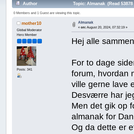
Author
Topic: Almanak (Read 53878 
0 Members and 1 Guest are viewing this topic.
Almanak
mother10
«
on:
August 20, 2024, 07:32:19 »
Global Moderator
Hero Member
Hej alle sammen
For to dage sid
Posts: 341
forum, hvordan 
ville gerne lave 
Desværre har jeg
Men det gik op fo
almanak for Dan
Og da dette er e