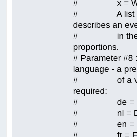
# x = Wed
# A list of ty
describes an ev
# in the conte
proportions.
# Parameter #8 :
language - a pre
# of a valid
required:
# de = G
# nl = Du
# en = En
# fr = Fr