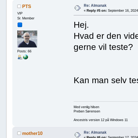
Re: Almanak
PTS
«
Reply #5 on:
September 16, 2024,
VIP
Sr. Member
Hej.
Hvad er den vide
gerne vil teste?
Posts: 66
Kan man selv tes
Med venlig hilsen
Preben Sørensen
Ancestris version 12 på Windows 11
Re: Almanak
mother10
«
Reply #6 on:
September 17, 2024,