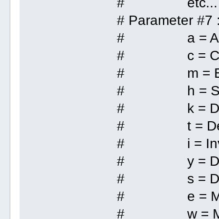
# etc...
# Parameter #7 :
# a = Agri
# c = Cli
# m = Epi
# h = Star
# k = Dis
# t = Dem
# i = Inve
# y = Disc
# s = Day-t
# e = Misce
# w = Major 