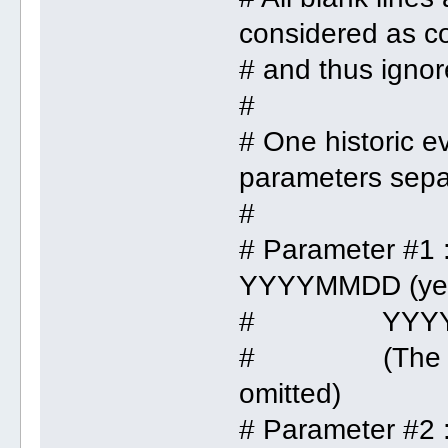
considered as 
# and thus ignor
#
# One historic e
parameters separ
#
# Parameter #1 :
YYYYMMDD (year
# YYYYMM a
# (The whole l
omitted)
# Parameter #2 :