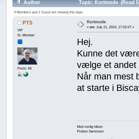
Author
Topic: Kortmode (Read 5
0 Members and 1 Guest are viewing this topic.
Kortmode
PTS
«
on:
July 21, 2024, 17:02:07 »
VIP
Sr. Member
Hej.
Kunne det være
vælge et andet 
Posts: 66
Når man mest br
at starte i Bisc
Med venlig hilsen
Preben Sørensen