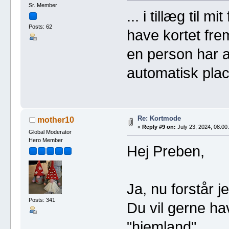
Sr. Member
... i tillæg til m
Posts: 62
have kortet frem
en person har a
automatisk plac
Re: Kortmode
mother10
«
Reply #9 on:
July 23, 2024, 08:00
Global Moderator
Hero Member
Hej Preben,
Ja, nu forstår 
Posts: 341
Du vil gerne ha
"hjemland".