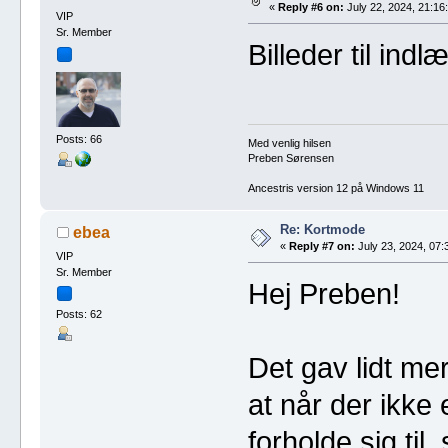
«
Reply #6 on:
July 22, 2024, 21:16
VIP
Sr. Member
Billeder til indl
Posts: 66
Med venlig hilsen
Preben Sørensen
Ancestris version 12 på Windows 11
Re: Kortmode
ebea
«
Reply #7 on:
July 23, 2024, 07:
VIP
Sr. Member
Hej Preben!
Posts: 62
Det gav lidt me
at når der ikke 
forholde sig til