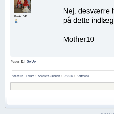
Nej, desværre h
Posts: 341
på dette indlæ
Mother10
Pages: [
1
]
Go Up
Ancestris - Forum
»
Ancestris Support
»
DANSK
»
Kortmode