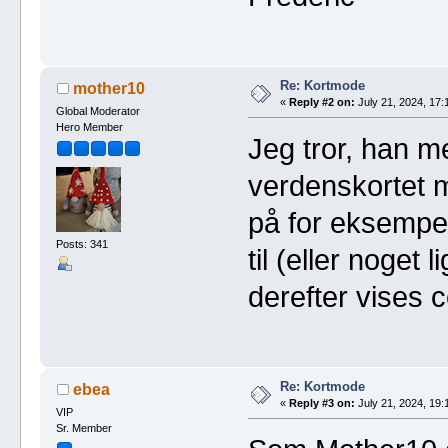
Re: Kortmode
mother10
«
Reply #2 on:
July 21, 2024, 17:
Global Moderator
Hero Member
Jeg tror, han m
verdenskortet m
på for eksempel,
Posts: 341
til (eller noget
derefter vises c
Re: Kortmode
ebea
«
Reply #3 on:
July 21, 2024, 19:
VIP
Sr. Member