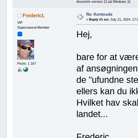
Ancestris version 12 på Windows 11
Re: Kortmode
FredericL
«
Reply #1 on:
July 21, 2024, 17:
VIP
Supernatural Member
Hej,
bare for at være
Posts: 1 167
af ansøgningen 
de "ufundne sted
ellers kan du ik
Hvilket hav ska
landet...
Frederic