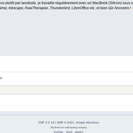
 ou plutôt par lassitude, je travaille régulièrement avec un
MacBook (Silicon)
sous
Gimp, Inkscape, RawTherapee, Thunderbird, LibreOffice
etc. et bien sûr
Ancestris
!
ts
SMF 2.0.19
|
SMF © 2021
,
Simple Machines
2by2host.com
web hosting
company
XHTML
RSS
WAP2