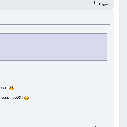
Logged
vieux.
s
sous
macOS
!