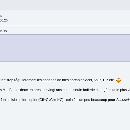
ts
08:26 »
43:15
etant trop régulièrement les batteries de mes portables Acer, Asus, HP, etc.
es MacBook : deux en presque vingt ans et une seule batterie changée sur le plus 
au fantaisiste coller-copier (Ctl+C /Cmd+C) ; cela fait un peu beaucoup pour
Ancestri