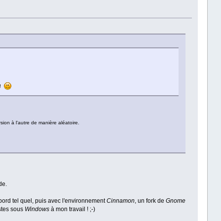
!
ion à l'autre de manière aléatoire.
de.
ord tel quel, puis avec l'environnement
Cinnamon
, un fork de
Gnome
stes sous
Windows
à mon travail ! ;-)