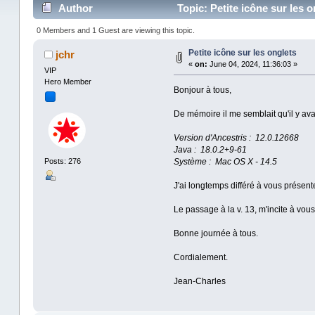
Author
Topic: Petite icône sur les 
0 Members and 1 Guest are viewing this topic.
Petite icône sur les onglets
jchr
«
on:
June 04, 2024, 11:36:03 »
VIP
Hero Member
Bonjour à tous,
De mémoire il me semblait qu'il y ava
Version d'Ancestris : 12.0.12668
Java : 18.0.2+9-61
Système : Mac OS X - 14.5
Posts: 276
J'ai longtemps différé à vous présent
Le passage à la v. 13, m'incite à vous
Bonne journée à tous.
Cordialement.
Jean-Charles