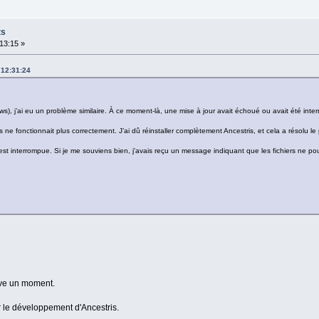
ts
13:15 »
 12:31:24
), j’ai eu un problème similaire. À ce moment-là, une mise à jour avait échoué ou avait été int
s ne fonctionnait plus correctement. J’ai dû réinstaller complètement Ancestris, et cela a résolu le
est interrompue. Si je me souviens bien, j'avais reçu un message indiquant que les fichiers ne pouv
ouve un moment.
ur le développement d'Ancestris.