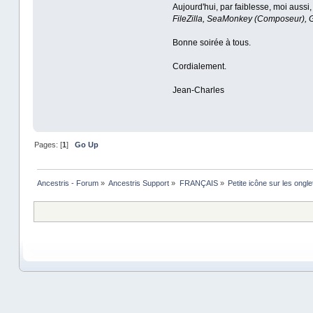
Aujourd'hui, par faiblesse, moi aussi,
FileZilla, SeaMonkey (Composeur), 
Bonne soirée à tous.
Cordialement.
Jean-Charles
Pages: [
1
]
Go Up
Ancestris - Forum
»
Ancestris Support
»
FRANÇAIS
»
Petite icône sur les ongle