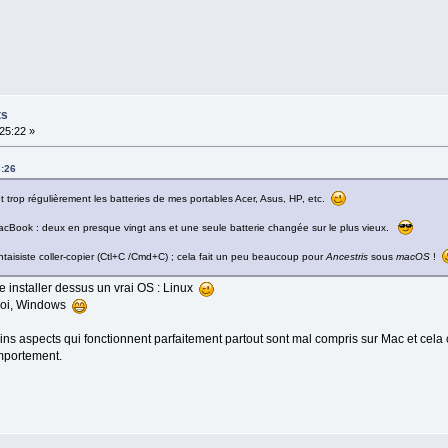
ts
25:22 »
8:26
nt trop régulièrement les batteries de mes portables Acer, Asus, HP, etc.
MacBook : deux en presque vingt ans et une seule batterie changée sur le plus vieux.
antaisiste coller-copier (Ctl+C /Cmd+C) ; cela fait un peu beaucoup pour
Ancestris
sous
macOS
!
te installer dessus un vrai OS : Linux
 moi, Windows
ains aspects qui fonctionnent parfaitement partout sont mal compris sur Mac et cela
mportement.