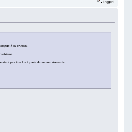
Logged
errompue à mi-chemin.
 problème.
aient pas être lus à partir du serveur Ancestris.