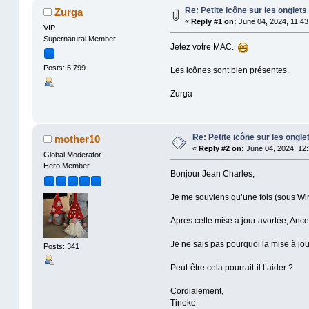
Re: Petite icône sur les onglets
Zurga
«
Reply #1 on:
June 04, 2024, 11:43
VIP
Supernatural Member
Jetez votre MAC.
Posts: 5 799
Les icônes sont bien présentes.
Zurga
Re: Petite icône sur les ongle
mother10
«
Reply #2 on:
June 04, 2024, 12:
Global Moderator
Hero Member
Bonjour Jean Charles,
Je me souviens qu’une fois (sous Win
Après cette mise à jour avortée, Ances
Je ne sais pas pourquoi la mise à jou
Posts: 341
Peut-être cela pourrait-il t’aider ?
Cordialement,
Tineke