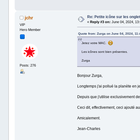
Re: Petite icône sur les ongle
jchr
«
Reply #3 on:
June 04, 2024, 13:
VIP
Hero Member
Quote from: Zurga on June 04, 2024, 11:
Jetez votre MAC.
Les icônes sont bien présentes.
Zurga
Posts: 276
Bonjour Zurga,
Longtemps j'ai pollué la planète en j
Depuis que j'utilise exclusivement d
Ceci dit, effectivement, ceci ajouté 
Amicalement.
Jean-Charles