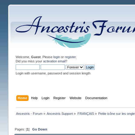
Welcome,
Guest
. Please
login
or
register
.
Did you miss your
activation email
?
Login with username, password and session length
Home
Help
Login
Register
Website
Documentation
Ancestris - Forum
»
Ancestris Support
»
FRANÇAIS
»
Petite icône sur les ongle
Pages: [
1
]
Go Down