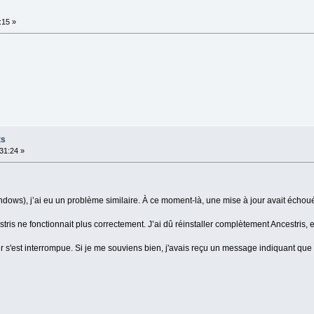
:15 »
ts
31:24 »
dows), j’ai eu un problème similaire. À ce moment-là, une mise à jour avait échou
tris ne fonctionnait plus correctement. J’ai dû réinstaller complètement Ancestris, e
r s'est interrompue. Si je me souviens bien, j'avais reçu un message indiquant que le