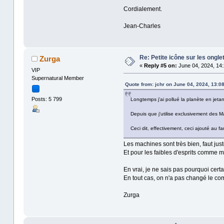
Cordialement.
Jean-Charles
Re: Petite icône sur les ongle
Zurga
«
Reply #5 on:
June 04, 2024, 14:
VIP
Supernatural Member
Quote from: jchr on June 04, 2024, 13:0
Posts: 5 799
Longtemps j'ai pollué la planète en jeta
Depuis que j'utilise exclusivement des 
Ceci dit, effectivement, ceci ajouté au f
Les machines sont très bien, faut jus
Et pour les faibles d'esprits comme
En vrai, je ne sais pas pourquoi cert
En tout cas, on n'a pas changé le co
Zurga