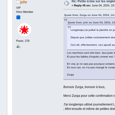
Re: Petite icône sur les ongle
jchr
«
Reply #6 on:
June 04, 2024, 19:
VIP
Hero Member
Quote from: Zurga on June 04, 2024, 14:
Quote from: jchr on June 04, 2024, 13
Longtemps j'ai pollué la planète en j
Depuis que j'utilise exclusivement d
Posts: 276
Ceci dit, effectivement, ceci ajouté a
Les machines sont très bien, faut juste 
Et pour les faibles d'esprits comme mo
En vrai, je ne sais pas pourquoi certain
En tout cas, on n'a pas changé le comp
Zurga
Bonsoir Zurga, bonsoir à tous,
Merci Zurga pour cette confirmation r
J'ai longtemps utilisé journellement
;
Mint
ensuite et même de petites dist