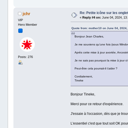
Re: Petite icône sur les ongle
jchr
«
Reply #4 on:
June 04, 2024, 13:
VIP
Hero Member
Quote from: mother10 on June 04, 2024,
Bonjour Jean Charles,
Je me souviens qu’une fois (sous Windows
Après cette mise à jour avortée, Ancestri
Posts: 276
Je ne sais pas pourquoi la mise à jour s'
Peut-être cela pourrait-il t’aider ?
Cordialement,
Tineke
Bonjour Tineke,
Merci pour ce retour d'expérience.
J'essaie à l'occasion, dès que je tr
L'essentiel c'est que tout soit OK po