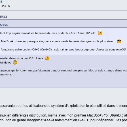
ts
51:39 »
25:22
:08:26
etant trop régulièrement les batteries de mes portables Acer, Asus, HP, etc.
es MacBook : deux en presque vingt ans et une seule batterie changée sur le plus vieux.
u fantaisiste coller-copier (Ctl+C /Cmd+C) ; cela fait un peu beaucoup pour
Ancestris
sous
macOS
installer dessus un vrai OS : Linux
i, Windows
s aspects qui fonctionnent parfaitement partout sont mal compris sur Mac et cela change d’une vers
ortement.
assurante pour les utilisateurs du système d'exploitation le plus utilisé dans le mon
 Linux en différentes distribution, même avec mon premier
MacBook Pro
.
Ubuntu
d'ab
ribution du genre
Knoppix
et
Kaella
notamment en live-CD pour dépanner... les po