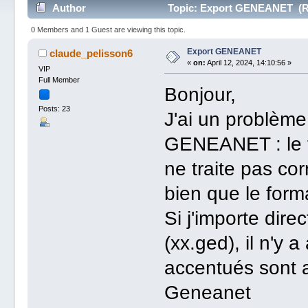
Author
Topic: Export GENEANET (Re
0 Members and 1 Guest are viewing this topic.
Export GENEANET
claude_pelisson6
«
on:
April 12, 2024, 14:10:56 »
VIP
Full Member
Bonjour,
Posts: 23
J'ai un problème 
GENEANET : le f
ne traite pas co
bien que le form
Si j'importe dir
(xx.ged), il n'y 
accentués sont 
Geneanet