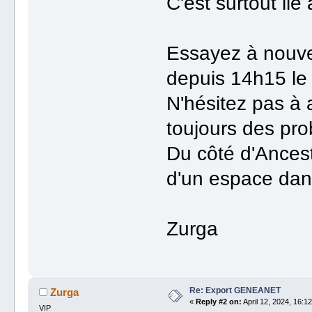
C'est surtout lié
Essayez à nouvea
depuis 14h15 le 
N'hésitez pas à a
toujours des pr
Du côté d'Ancest
d'un espace dan
Zurga
Re: Export GENEANET
Zurga
«
Reply #2 on:
April 12, 2024, 16:12
VIP