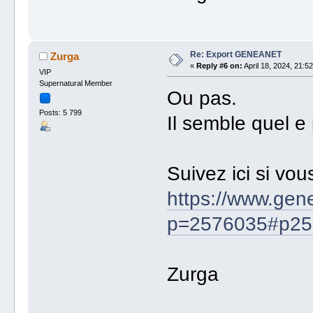
Re: Export GENEANET
Zurga
«
Reply #6 on:
April 18, 2024, 21:52
VIP
Supernatural Member
Ou pas.
Posts: 5 799
Il semble quel e 
Suivez ici si vou
https://www.gen
p=2576035#p25
Zurga