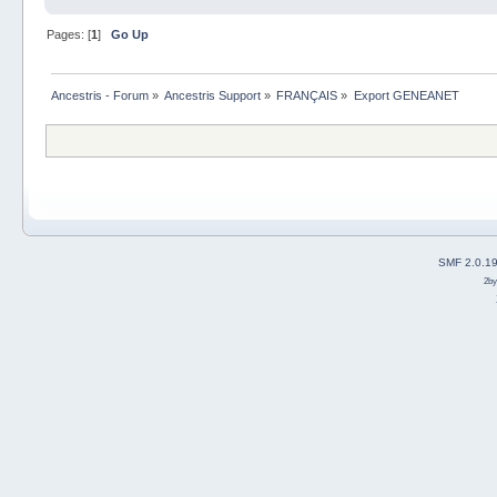
Pages: [
1
]
Go Up
Ancestris - Forum
»
Ancestris Support
»
FRANÇAIS
»
Export GENEANET
SMF 2.0.1
2b