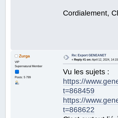
Cordialement, C
Re: Export GENEANET
Zurga
«
Reply #1 on:
April 12, 2024, 14:15
VIP
Supernatural Member
Vu les sujets :
Posts: 5 799
https://www.gen
t=868459
https://www.gen
t=868622