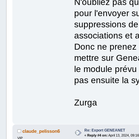
N'oubliez pas qu'
pour l'envoyer s
suppressions de 
associations et 
Donc ne prenez p
mettre sur Genea
le module prévu 
pas ensuite la s
Zurga
Re: Export GENEANET
claude_pelisson6
«
Reply #4 on:
April 13, 2024, 09:16
VIP