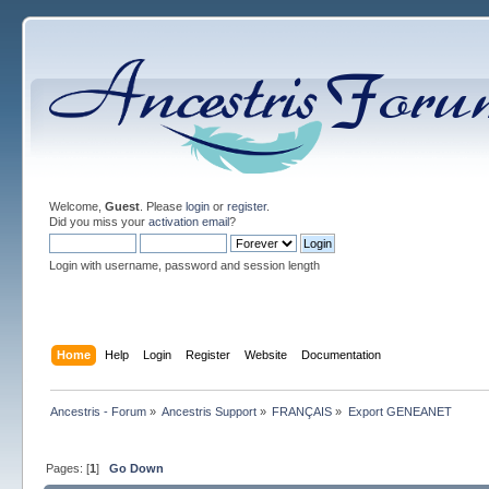
Welcome,
Guest
. Please
login
or
register
.
Did you miss your
activation email
?
Login with username, password and session length
Home
Help
Login
Register
Website
Documentation
Ancestris - Forum
»
Ancestris Support
»
FRANÇAIS
»
Export GENEANET
Pages: [
1
]
Go Down