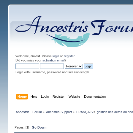
Welcome,
Guest
. Please
login
or
register
.
Did you miss your
activation email
?
Login with username, password and session length
Home
Help
Login
Register
Website
Documentation
Ancestris - Forum
»
Ancestris Support
»
FRANÇAIS
»
gestion des actes ou pho
Pages: [
1
]
Go Down