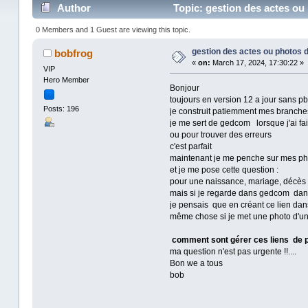
Author
Topic: gestion des actes ou
0 Members and 1 Guest are viewing this topic.
gestion des actes ou photos 
bobfrog
«
on:
March 17, 2024, 17:30:22 »
VIP
Hero Member
Bonjour
toujours en version 12 a jour sans pb
Posts: 196
je construit patiemment mes branches
je me sert de gedcom lorsque j'ai fa
ou pour trouver des erreurs
c'est parfait
maintenant je me penche sur mes phot
et je me pose cette question :
pour une naissance, mariage, décès d
mais si je regarde dans gedcom dans 
je pensais que en créant ce lien d
même chose si je met une photo d'
comment sont gérer ces liens de
ma question n'est pas urgente !!....
Bon we a tous
bob