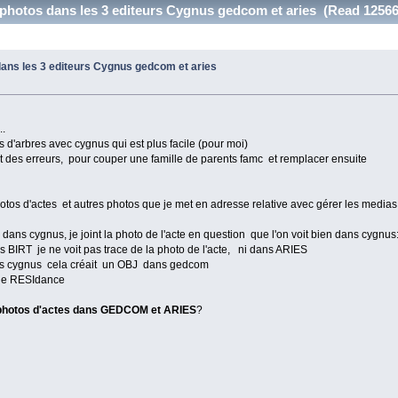
 photos dans les 3 editeurs Cygnus gedcom et aries (Read 12566
dans les 3 editeurs Cygnus gedcom et aries
..
 d'arbres avec cygnus qui est plus facile (pour moi)
it des erreurs, pour couper une famille de parents famc et remplacer ensuite
os d'actes et autres photos que je met en adresse relative avec gérer les medias
ans cygnus, je joint la photo de l'acte en question que l'on voit bien dans cygnus
BIRT je ne voit pas trace de la photo de l'acte, ni dans ARIES
ans cygnus cela créait un OBJ dans gedcom
une RESIdance
 photos d'actes dans GEDCOM et ARIES
?