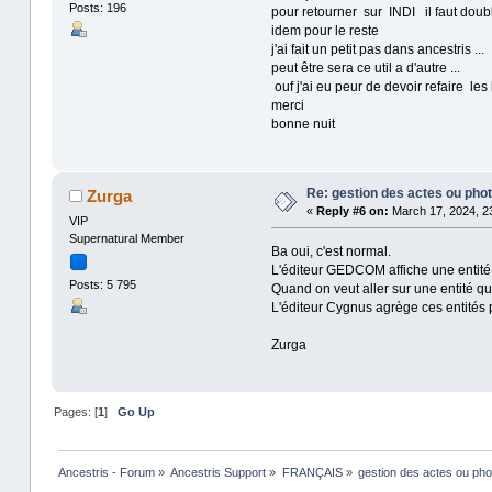
Posts: 196
pour retourner sur INDI il faut doubl
idem pour le reste
j'ai fait un petit pas dans ancestris ...
peut être sera ce util a d'autre ...
ouf j'ai eu peur de devoir refaire les
merci
bonne nuit
Re: gestion des actes ou pho
Zurga
«
Reply #6 on:
March 17, 2024, 23
VIP
Supernatural Member
Ba oui, c'est normal.
L'éditeur GEDCOM affiche une entité à
Posts: 5 795
Quand on veut aller sur une entité qui
L'éditeur Cygnus agrège ces entités p
Zurga
Pages: [
1
]
Go Up
Ancestris - Forum
»
Ancestris Support
»
FRANÇAIS
»
gestion des actes ou pho