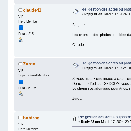
Re: gestion des actes ou pho
claude41
«
Reply #1 on:
March 17, 2024, 17
VIP
Hero Member
Bonjour,
Posts: 215
Les chemins des photos sont bien dan
Claude
Re: gestion des actes ou pho
Zurga
«
Reply #2 on:
March 17, 2024, 18
VIP
Supernatural Member
Si vous mettez une image à côté d'un
Donc dans l'éditeur GEDCOM, vous de
Posts: 5 795
Le chemin est identique pour Aries, il 
Zurga
Re: gestion des actes ou photo
bobfrog
«
Reply #3 on:
March 17, 2024, 20:0
VIP
Hero Member