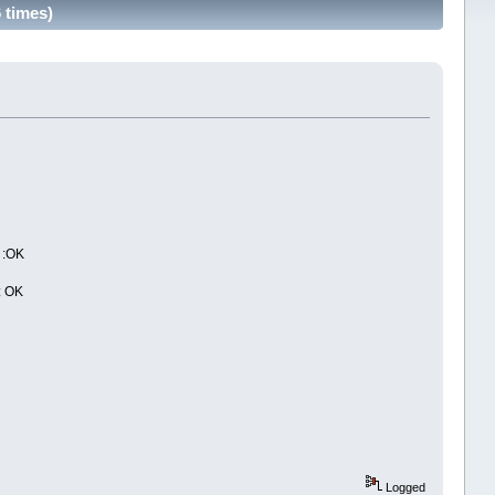
 times)
 :OK
: OK
Logged