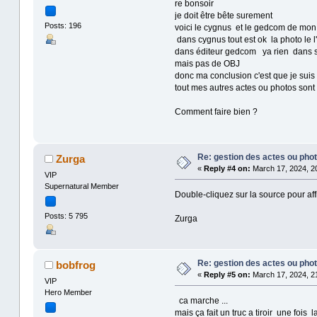
re bonsoir
je doit être bête surement
Posts: 196
voici le cygnus et le gedcom de mon
dans cygnus tout est ok la photo le 
dans éditeur gedcom ya rien dans sour
mais pas de OBJ
donc ma conclusion c'est que je suis 
tout mes autres actes ou photos sont
Comment faire bien ?
Re: gestion des actes ou pho
Zurga
«
Reply #4 on:
March 17, 2024, 20
VIP
Supernatural Member
Double-cliquez sur la source pour aff
Posts: 5 795
Zurga
Re: gestion des actes ou pho
bobfrog
«
Reply #5 on:
March 17, 2024, 21
VIP
Hero Member
ca marche ...
mais ça fait un truc a tiroir une fois 