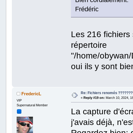
Frédéric
Les 216 fichiers
répertoire
"/home/obywan/
oui ils y sont bie
Re: Fichiers renomés ???????
FredericL
«
Reply #19 on:
March 10, 2024, 18
VIP
Supernatural Member
La capture d'écr
j'avais déjà, n'e
Regardez bien: 