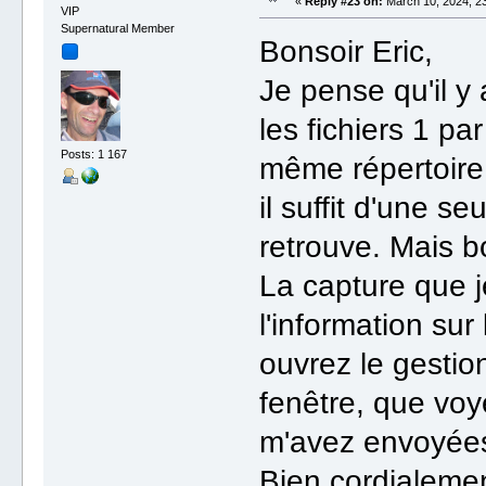
«
Reply #23 on:
March 10, 2024, 23
VIP
Supernatural Member
Bonsoir Eric,
Je pense qu'il y
les fichiers 1 par
Posts: 1 167
même répertoire 
il suffit d'une s
retrouve. Mais 
La capture que j
l'information su
ouvrez le gestio
fenêtre, que vo
m'avez envoyées
Bien cordialeme