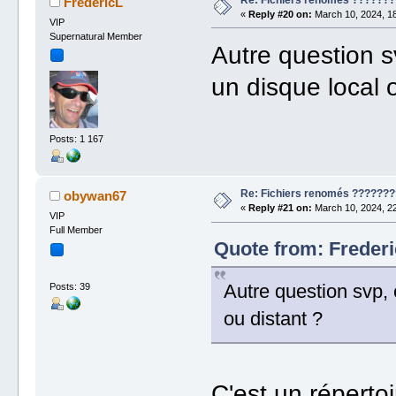
FredericL
«
Reply #20 on:
March 10, 2024, 18
VIP
Supernatural Member
Autre question s
un disque local 
Posts: 1 167
Re: Fichiers renomés ???????
obywan67
«
Reply #21 on:
March 10, 2024, 22
VIP
Full Member
Quote from: Frederi
Autre question svp, 
Posts: 39
ou distant ?
C'est un réperto