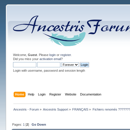
Welcome,
Guest
. Please
login
or
register
.
Did you miss your
activation email
?
Login with username, password and session length
Home
Help
Login
Register
Website
Documentation
Ancestris - Forum
»
Ancestris Support
»
FRANÇAIS
»
Fichiers renomés ??????
Pages:
1
[
2
]
Go Down