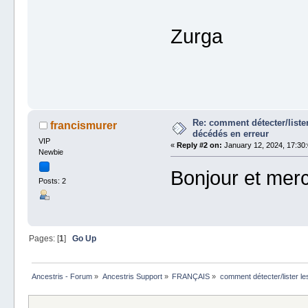
Zurga
Re: comment détecter/liste
francismurer
décédés en erreur
VIP
«
Reply #2 on:
January 12, 2024, 17:30:
Newbie
Bonjour et merc
Posts: 2
Pages: [
1
]
Go Up
Ancestris - Forum
»
Ancestris Support
»
FRANÇAIS
»
comment détecter/lister le