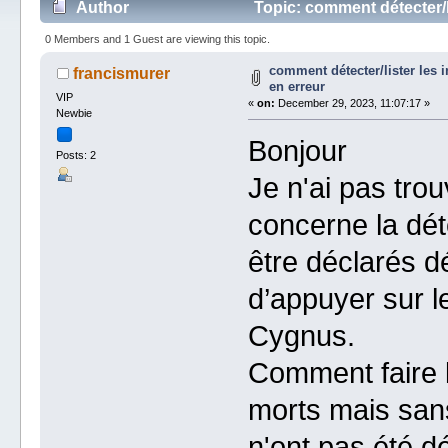
Author
Topic: comment détecter/l
0 Members and 1 Guest are viewing this topic.
comment détecter/lister les 
francismurer
en erreur
VIP
«
on:
December 29, 2023, 11:07:17 »
Newbie
Bonjour
Posts: 2
Je n'ai pas tro
concerne la dét
être déclarés d
d’appuyer sur le
Cygnus.
Comment faire l
morts mais sans
n'ont pas été d