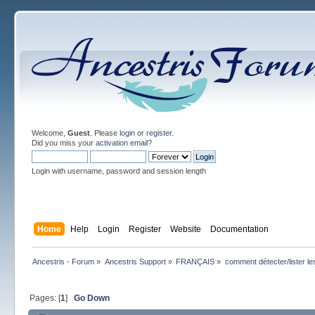
Welcome,
Guest
. Please
login
or
register
.
Did you miss your
activation email
?
Login with username, password and session length
Home
Help
Login
Register
Website
Documentation
Ancestris - Forum
»
Ancestris Support
»
FRANÇAIS
»
comment détecter/lister le
Pages: [
1
]
Go Down