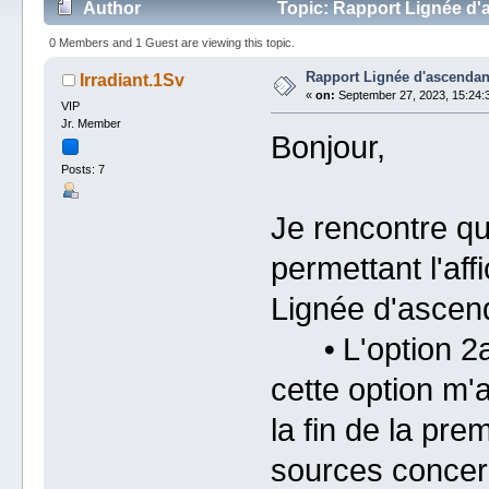
Author
Topic: Rapport Lignée d'
0 Members and 1 Guest are viewing this topic.
Rapport Lignée d'ascendan
Irradiant.1Sv
«
on:
September 27, 2023, 15:24:
VIP
Jr. Member
Bonjour,
Posts: 7
Je rencontre q
permettant l'af
Lignée d'ascend
⦁ L'option 2a -
cette option m'a
la fin de la pre
sources concer