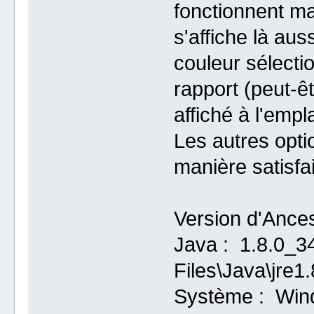
fonctionnent mai
s'affiche là aus
couleur sélecti
rapport (peut-êt
affiché à l'emp
Les autres opti
manière satisfa
Version d'Ances
Java : 1.8.0_3
Files\Java\jre1
Système : Wind