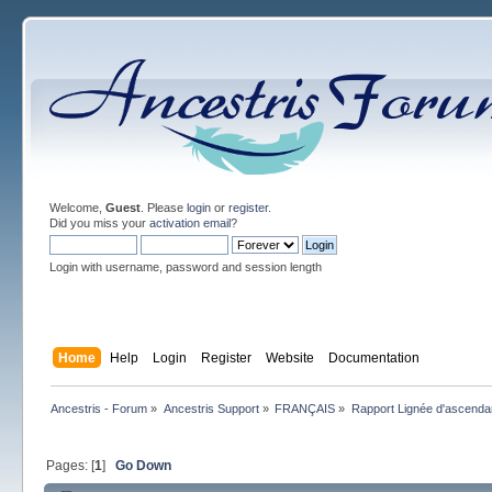
Welcome,
Guest
. Please
login
or
register
.
Did you miss your
activation email
?
Login with username, password and session length
Home
Help
Login
Register
Website
Documentation
Ancestris - Forum
»
Ancestris Support
»
FRANÇAIS
»
Rapport Lignée d'ascenda
Pages: [
1
]
Go Down