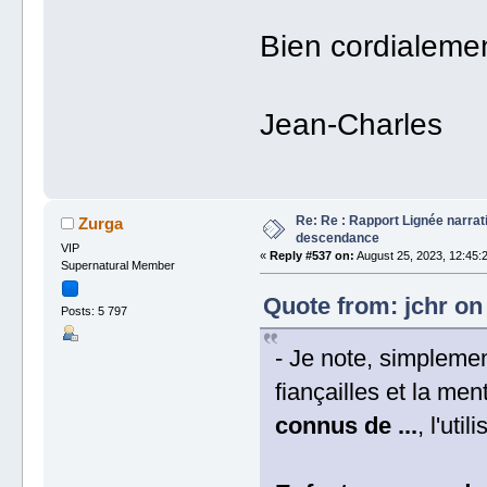
Bien cordialeme
Jean-Charles
Re: Re : Rapport Lignée narra
Zurga
descendance
VIP
«
Reply #537 on:
August 25, 2023, 12:45:
Supernatural Member
Quote from: jchr on
Posts: 5 797
- Je note, simplement
fiançailles et la men
connus de ...
, l'uti