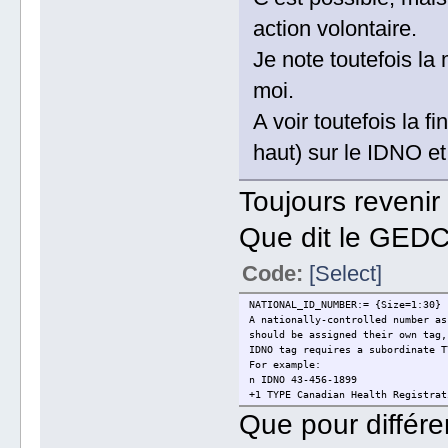
action volontaire.
Je note toutefois la 
moi.
A voir toutefois la f
haut) sur le IDNO 
Toujours revenir 
Que dit le GEDC
Code:
[Select]
NATIONAL_ID_NUMBER:= {Size=1:30}
A nationally-controlled number as
should be assigned their own tag,
IDNO tag requires a subordinate T
For example:
n IDNO 43-456-1899
+1 TYPE Canadian Health Registrat
Que pour différe