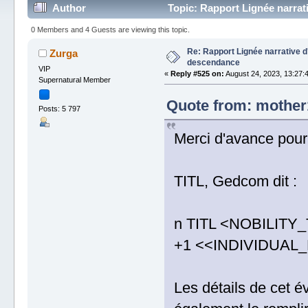
Author
Topic: Rapport Lignée narra
0 Members and 4 Guests are viewing this topic.
Re: Rapport Lignée narrative 
Zurga
descendance
VIP
«
Reply #525 on:
August 24, 2023, 13:27:
Supernatural Member
Quote from: mother1
Posts: 5 797
Merci d'avance pour
TITL, Gedcom dit :
n TITL <NOBILITY_
+1 <<INDIVIDUAL_
Les détails de cet é