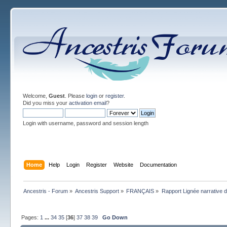
Welcome,
Guest
. Please
login
or
register
.
Did you miss your
activation email
?
Login with username, password and session length
Home
Help
Login
Register
Website
Documentation
Ancestris - Forum
»
Ancestris Support
»
FRANÇAIS
»
Rapport Lignée narrative
Pages:
1
...
34
35
[
36
]
37
38
39
Go Down