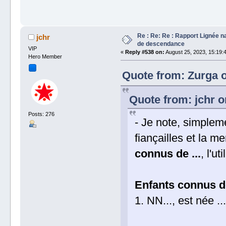
Re : Re: Re : Rapport Lignée n
jchr
de descendance
VIP
«
Reply #538 on:
August 25, 2023, 15:19:
Hero Member
Quote from: Zurga o
Quote from: jchr o
Posts: 276
- Je note, simpleme
fiançailles et la me
connus de ...
, l'u
Enfants connus d
1. NN..., est née ..