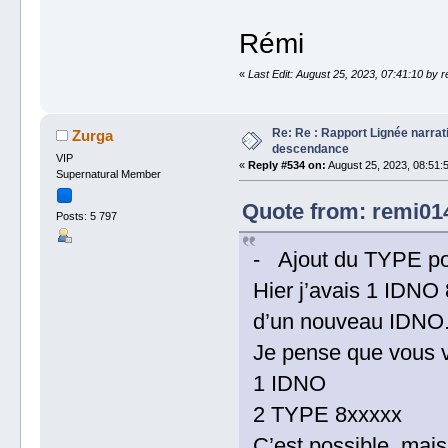
Rémi
«
Last Edit: August 25, 2023, 07:41:10 by 
Re: Re : Rapport Lignée narra
Zurga
descendance
VIP
«
Reply #534 on:
August 25, 2023, 08:51:
Supernatural Member
Quote from: remi014
Posts: 5 797
- Ajout du TYPE po
Hier j’avais 1 IDNO
d’un nouveau IDNO
Je pense que vous v
1 IDNO
2 TYPE 8xxxxx
C’est possible, mais