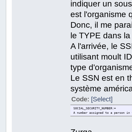
indiquer un sous
est l'organisme 
Donc, il me parai
le TYPE dans la
A l'arrivée, le S
utilisant moult 
type d'organism
Le SSN est en t
système américa
Code:
[Select]
SOCIAL_SECURITY_NUMBER:=
A number assigned to a person in 