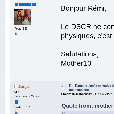
Bonjour Rémi,
Le DSCR ne conc
Posts: 341
physiques, c'est 
Salutations,
Mother10
Re: Rapport Lignée narrative 
Zurga
descendance
VIP
«
Reply #528 on:
August 24, 2023, 21:12:
Supernatural Member
Quote from: mother1
Posts: 5 797