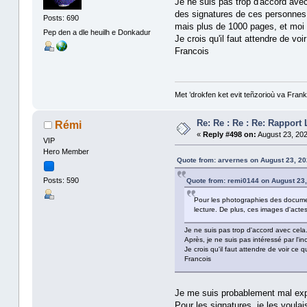
Je ne suis pas trop d'accord ave
des signatures de ces personnes. 
Posts: 690
mais plus de 1000 pages, et moi a
Pep den a dle heuilh e Donkadur
Je crois qu'il faut attendre de v
Francois
Met ’drokfen ket evit teñzorioù va Franki
Re: Re : Re : Re: Rapport
Rémi
«
Reply #498 on:
August 23, 202
VIP
Hero Member
Quote from: arvernes on August 23, 20
Posts: 590
Quote from: remi0144 on August 23,
Pour les photographies des documents
lecture. De plus, ces images d'act
Je ne suis pas trop d'accord avec cel
Après, je ne suis pas intéressé par l'i
Je crois qu'il faut attendre de voir ce
Francois
Je me suis probablement mal expri
Pour les signatures, je les voulais