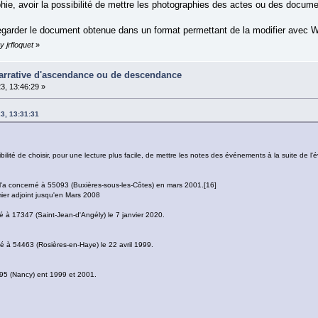
ie, avoir la possibilité de mettre les photographies des actes ou des docume
vegarder le document obtenue dans un format permettant de la modifier avec Wo
 jrfloquet
»
narrative d'ascendance ou de descendance
3, 13:46:29 »
23, 13:31:31
ssibilité de choisir, pour une lecture plus facile, de mettre les notes des événements à la suite de
l'a concerné à 55093 (Buxières-sous-les-Côtes) en mars 2001.[16]
emier adjoint jusqu'en Mars 2008
 à 17347 (Saint-Jean-d'Angély) le 7 janvier 2020.
é à 54463 (Rosières-en-Haye) le 22 avril 1999.
4395 (Nancy) ent 1999 et 2001.