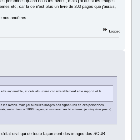
des personnes quand nous les avons, mais j'ai aussi les images
mes etc, car là ce n'est plus un livre de 200 pages que j'aurais,
de nos ancêtres.
Logged
tre imprimable, et cela alourdirait considérablement et le rapport et la
 les avons, mais j'ai aussi les images des signatures de ces personnes.
rais, mais plus de 1000 pages, et moi avec un tel volume, je n'imprime pas ;-)
s d'état civil qui de toute façon sont des images des SOUR.