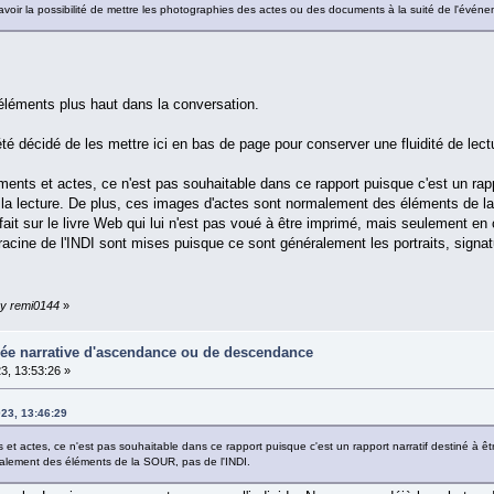
voir la possibilité de mettre les photographies des actes ou des documents à la suité de l'événe
léments plus haut dans la conversation.
 été décidé de les mettre ici en bas de page pour conserver une fluidité de lect
nts et actes, ce n'est pas souhaitable dans ce rapport puisque c'est un rappor
t la lecture. De plus, ces images d'actes sont normalement des éléments de l
fait sur le livre Web qui lui n'est pas voué à être imprimé, mais seulement en 
 racine de l'INDI sont mises puisque ce sont généralement les portraits, signa
by remi0144
»
gnée narrative d'ascendance ou de descendance
3, 13:53:26 »
23, 13:46:29
 actes, ce n'est pas souhaitable dans ce rapport puisque c'est un rapport narratif destiné à être 
alement des éléments de la SOUR, pas de l'INDI.