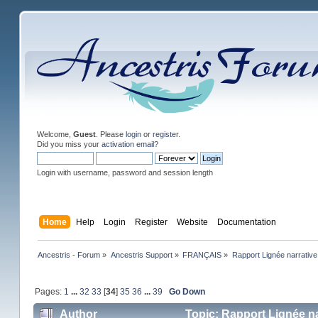
Welcome,
Guest
. Please
login
or
register
.
Did you miss your
activation email
?
Login with username, password and session length
Home
Help
Login
Register
Website
Documentation
Ancestris - Forum
»
Ancestris Support
»
FRANÇAIS
»
Rapport Lignée narrati
Pages:
1
...
32
33
[
34
]
35
36
...
39
Go Down
Author
Topic: Rapport Lignée n