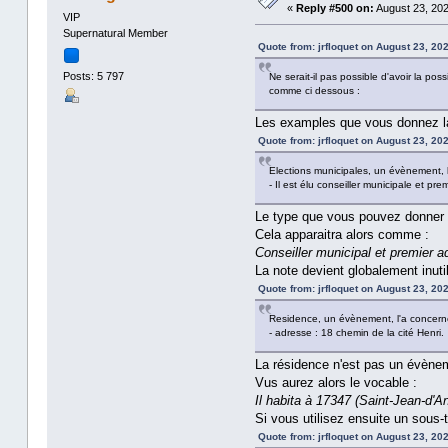
«
Reply #500 on:
August 23, 202
VIP
Supernatural Member
Quote from: jrfloquet on August 23, 20
Posts: 5 797
Ne serait-il pas possible d'avoir la po
comme ci dessous :
Les examples que vous donnez la
Quote from: jrfloquet on August 23, 20
Elections municipales, un évènement, 
- Il est élu conseiller municipale et pr
Le type que vous pouvez donner à
Cela apparaitra alors comme :
Conseiller municipal et premier 
La note devient globalement inutile
Quote from: jrfloquet on August 23, 20
Residence, un évènement, l'a concerné
- adresse : 18 chemin de la cité Henri.
La résidence n'est pas un évène
Vus aurez alors le vocable :
Il habita à 17347 (Saint-Jean-d'An
Si vous utilisez ensuite un sous
Quote from: jrfloquet on August 23, 20