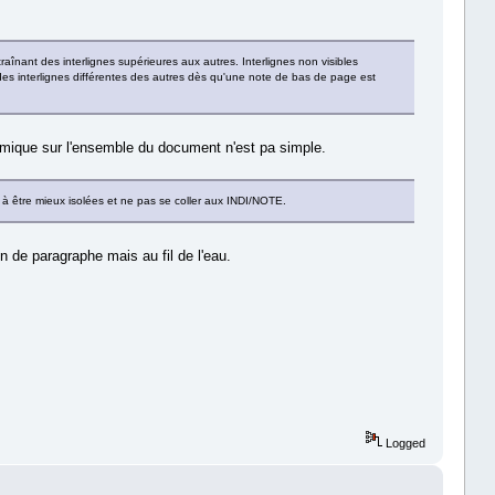
înant des interlignes supérieures aux autres. Interlignes non visibles
r des interlignes différentes des autres dès qu'une note de bas de page est
ynamique sur l'ensemble du document n'est pa simple.
 à être mieux isolées et ne pas se coller aux INDI/NOTE.
n de paragraphe mais au fil de l'eau.
Logged