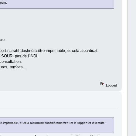
ment.
ure.
t narratif destiné à être imprimable, et cela alourdirait
a SOUR, pas de l'INDI.
consultation.
tures, tombes...
Logged
imprimable, et cela alourdirait considérablement et le rapport et la lecture.