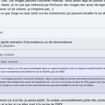
c cela. Les images peuvent concerner l'individu. Nous avons déjà les photos 
Après, je ne suis pas intéressé par l'inclusion des images des actes de baptê
vec un tel volume, je n'imprime pas ;-)
oir ce que Zurga va nous sortir sur les événements qui peuvent émailler la vie 
z !
 Lignée narrative d'ascendance ou de descendance
3, 14:11:54 »
23, 13:53:26
 2023, 13:46:29
 et actes, ce n'est pas souhaitable dans ce rapport puisque c'est un rapport narratif destiné à ê
es sont normalement des éléments de la SOUR, pas de l'INDI.
a. Les images peuvent concerner l'individu. Nous avons déjà les photos des personnes quand nous
nclusion des images des actes de baptêmes etc, car là ce n'est plus un livre de 200 pages que j'au
 que Zurga va nous sortir sur les événements qui peuvent émailler la vie de nos ancêtres.
mé car à te lire, je pense pareil. Je voulais essentiellement parler des acte
 et je les ai car elles sont à la racine de l'INDI.