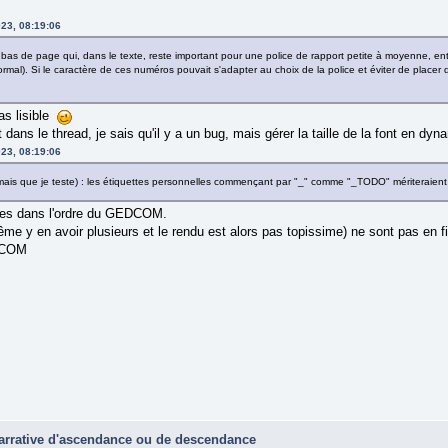
23, 08:19:06
as de page qui, dans le texte, reste important pour une police de rapport petite à moyenne, entra
normal). Si le caractère de ces numéros pouvait s'adapter au choix de la police et éviter de place
pas lisible
 dans le thread, je sais qu'il y a un bug, mais gérer la taille de la font en d
23, 08:19:06
 (mais que je teste) : les étiquettes personnelles commençant par "_" comme "_TODO" mériteraient
chées dans l'ordre du GEDCOM.
ême y en avoir plusieurs et le rendu est alors pas topissime) ne sont pas en fi
DCOM
narrative d'ascendance ou de descendance