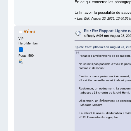
En ce qui concerne les photograph
Enfin avoir la possibilité de sau
«
Last Edit: August 23, 2023, 13:40:58 by
Re : Re: Rapport Lignée 
Rémi
«
Reply #496 on:
August 23, 202
VIP
Hero Member
Quote from: jrfloquet on August 23, 20
Posts: 590
Parfait les améliorations de ce rapport.
Ne serait-il pas possible d'avoir la po
comme ci dessous :
Elections municipales, un évènement, 
- Il est élu conseiller municipale et pr
Residence, un évènement, l'a concerné
- adresse : 18 chemin de la cité Henri.
Décoration, un évènement, l'a concern
- Médaille Militaire
Il a atteint le niveau d'éducation à 5
- BTS Géomètre-Topographe