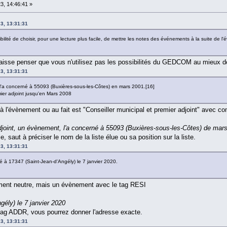
3, 14:46:41 »
23, 13:31:31
ssibilité de choisir, pour une lecture plus facile, de mettre les notes des événements à la suite de
isse penser que vous n'utilisez pas les possibilités du GEDCOM au mieux de
23, 13:31:31
l'a concerné à 55093 (Buxières-sous-les-Côtes) en mars 2001.[16]
emier adjoint jusqu'en Mars 2008
 l'évènement ou au fait est "Conseiller municipal et premier adjoint" avec
adjoint, un évènement, l'a concerné à 55093 (Buxières-sous-les-Côtes) de ma
, saut à préciser le nom de la liste élue ou sa position sur la liste.
23, 13:31:31
 à 17347 (Saint-Jean-d'Angély) le 7 janvier 2020.
ment neutre, mais un évènement avec le tag RESI
gély) le 7 janvier 2020
-tag ADDR, vous pourrez donner l'adresse exacte.
23, 13:31:31