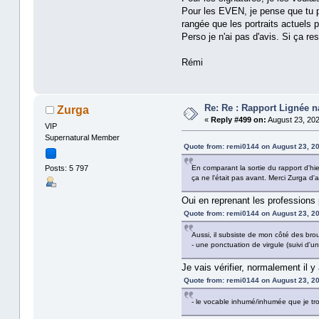
Pour les EVEN, je pense que tu pa
rangée que les portraits actuels 
Perso je n'ai pas d'avis. Si ça r
Rémi
Re: Re : Rapport Lignée 
Zurga
«
Reply #499 on:
August 23, 202
VIP
Supernatural Member
Quote from: remi0144 on August 23, 20
Posts: 5 797
En comparant la sortie du rapport d'hi
ça ne l'était pas avant. Merci Zurga d'a
Oui en reprenant les professions 
Quote from: remi0144 on August 23, 20
Aussi, il subsiste de mon côté des brout
- une ponctuation de virgule (suivi d'un
Je vais vérifier, normalement il 
Quote from: remi0144 on August 23, 20
- le vocable inhumé/inhumée que je tr