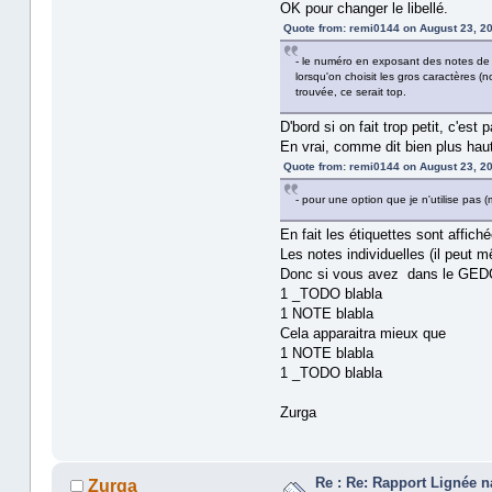
OK pour changer le libellé.
Quote from: remi0144 on August 23, 20
- le numéro en exposant des notes de b
lorsqu'on choisit les gros caractères (
trouvée, ce serait top.
D'bord si on fait trop petit, c'est 
En vrai, comme dit bien plus haut
Quote from: remi0144 on August 23, 20
- pour une option que je n'utilise pas
En fait les étiquettes sont affi
Les notes individuelles (il peut m
Donc si vous avez dans le GE
1 _TODO blabla
1 NOTE blabla
Cela apparaitra mieux que
1 NOTE blabla
1 _TODO blabla
Zurga
Re : Re: Rapport Lignée 
Zurga