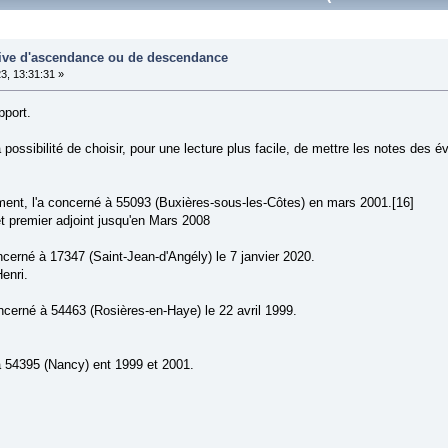
tive d'ascendance ou de descendance
3, 13:31:31 »
pport.
la possibilité de choisir, pour une lecture plus facile, de mettre les notes de
ent, l'a concerné à 55093 (Buxières-sous-les-Côtes) en mars 2001.[16]
 et premier adjoint jusqu'en Mars 2008
cerné à 17347 (Saint-Jean-d'Angély) le 7 janvier 2020.
enri.
ncerné à 54463 (Rosières-en-Haye) le 22 avril 1999.
n à 54395 (Nancy) ent 1999 et 2001.