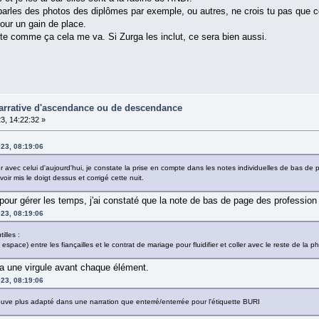
rles des photos des diplômes par exemple, ou autres, ne crois tu pas que cela
pour un gain de place.
este comme ça cela me va. Si Zurga les inclut, ce sera bien aussi.
narrative d'ascendance ou de descendance
3, 14:22:32 »
23, 08:19:06
er avec celui d'aujourd'hui, je constate la prise en compte dans les notes individuelles de bas 
voir mis le doigt dessus et corrigé cette nuit.
pour gérer les temps, j'ai constaté que la note de bas de page des profession 
23, 08:19:06
illes :
 espace) entre les fiançailles et le contrat de mariage pour fluidifier et coller avec le reste de la p
y a une virgule avant chaque élément.
23, 08:19:06
ouve plus adapté dans une narration que enterré/enterrée pour l'étiquette BURI