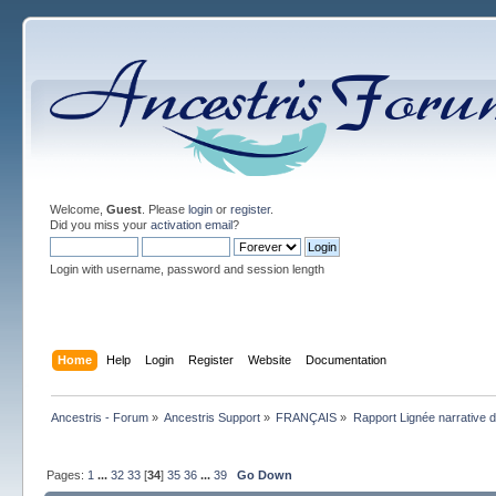
Welcome,
Guest
. Please
login
or
register
.
Did you miss your
activation email
?
Login with username, password and session length
Home
Help
Login
Register
Website
Documentation
Ancestris - Forum
»
Ancestris Support
»
FRANÇAIS
»
Rapport Lignée narrative
Pages:
1
...
32
33
[
34
]
35
36
...
39
Go Down