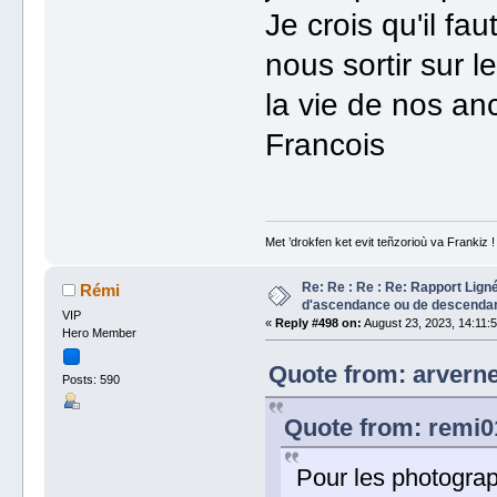
Je crois qu'il fa
nous sortir sur 
la vie de nos an
Francois
Met ’drokfen ket evit teñzorioù va Frankiz !
Re: Re : Re : Re: Rapport Lign
Rémi
d'ascendance ou de descenda
VIP
«
Reply #498 on:
August 23, 2023, 14:11:
Hero Member
Quote from: arverne
Posts: 590
Quote from: remi0
Pour les photograp