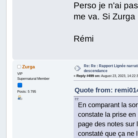
Perso je n'ai pa
me va. Si Zurga l
Rémi
Re: Re : Rapport Lignée narra
Zurga
descendance
VIP
«
Reply #499 on:
August 23, 2023, 14:22:
Supernatural Member
Quote from: remi014
Posts: 5 795
En comparant la sorti
constate la prise en
page des notes sur 
constaté que ça ne l