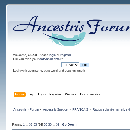
Welcome,
Guest
. Please
login
or
register
.
Did you miss your
activation email
?
Login with username, password and session length
Home
Help
Login
Register
Website
Documentation
Ancestris - Forum
»
Ancestris Support
»
FRANÇAIS
»
Rapport Lignée narrative
Pages:
1
...
32
33
[
34
]
35
36
...
39
Go Down