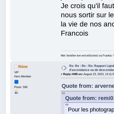
Je crois qu'il fa
nous sortir sur 
la vie de nos an
Francois
Met ’drokfen ket evit teñzorioù va Frankiz !
Re: Re : Re : Re: Rapport Lign
Rémi
d'ascendance ou de descenda
VIP
«
Reply #498 on:
August 23, 2023, 14:11:
Hero Member
Quote from: arverne
Posts: 590
Quote from: remi0
Pour les photograp