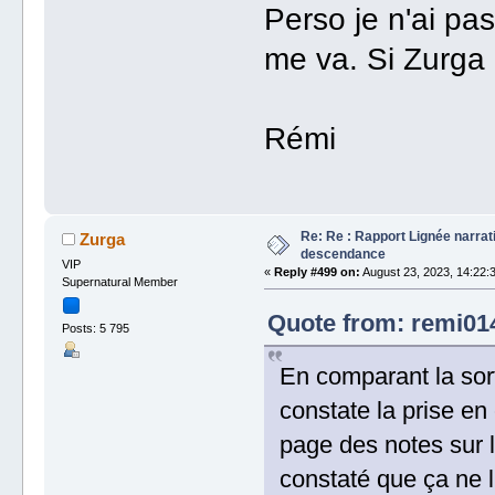
Perso je n'ai pa
me va. Si Zurga l
Rémi
Re: Re : Rapport Lignée narra
Zurga
descendance
VIP
«
Reply #499 on:
August 23, 2023, 14:22:
Supernatural Member
Quote from: remi014
Posts: 5 795
En comparant la sorti
constate la prise en
page des notes sur 
constaté que ça ne l